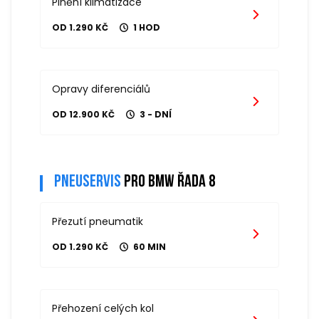
Plnění klimatizace
OD 1.290 KČ
1 HOD
Opravy diferenciálů
OD 12.900 KČ
3 - DNÍ
Pneuservis
pro bmw řada 8
Přezutí pneumatik
OD 1.290 KČ
60 MIN
Přehození celých kol