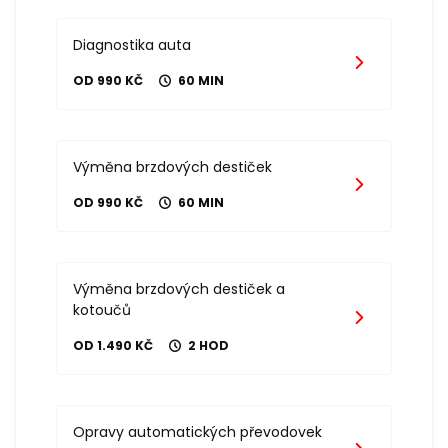
Diagnostika auta
OD 990 KČ
60 MIN
Výměna brzdových destiček
OD 990 KČ
60 MIN
Výměna brzdových destiček a
kotoučů
OD 1.490 KČ
2 HOD
Opravy automatických převodovek