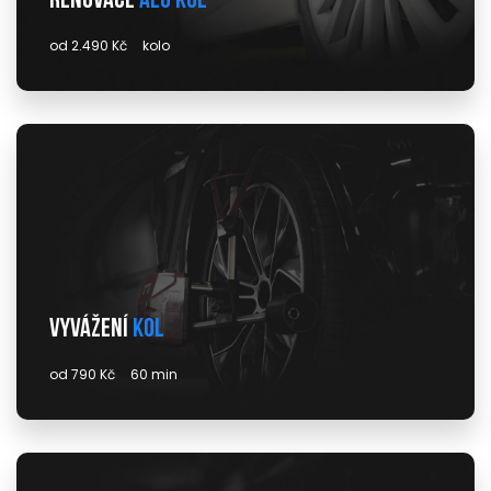
Renovace
alu kol
od 2.490 Kč
kolo
Vyvážení
kol
od 790 Kč
60 min