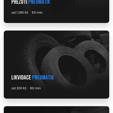
Přezutí
pneumatik
od 1.290 Kč
60 min
Likvidace
pneumatik
od 200 Kč
60 min