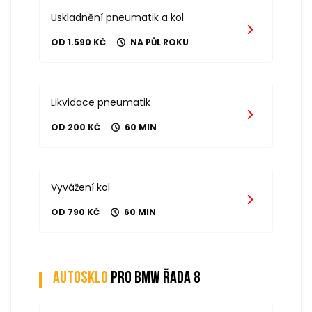
Uskladnění pneumatik a kol
OD 1.590 KČ
NA PŮL ROKU
Likvidace pneumatik
OD 200 KČ
60 MIN
Vyvážení kol
OD 790 KČ
60 MIN
Autosklo
pro bmw řada 8