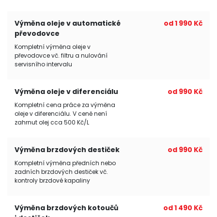
Výměna oleje v automatické
od 1 990 Kč
převodovce
Kompletní výměna oleje v
převodovce vč. filtru a nulování
servisního intervalu
Výměna oleje v diferenciálu
od 990 Kč
Kompletní cena práce za výměna
oleje v diferenciálu. V ceně není
zahrnut olej cca 500 Kč/L
Výměna brzdových destiček
od 990 Kč
Kompletní výměna předních nebo
zadních brzdových destiček vč.
kontroly brzdové kapaliny
Výměna brzdových kotoučů
od 1 490 Kč