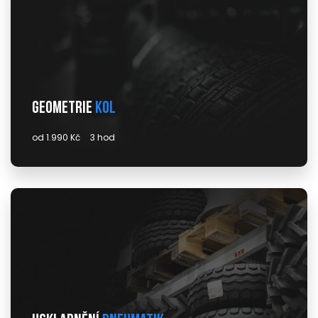
Geometrie
kol
od 1.990 Kč
3 hod