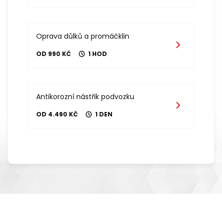
Oprava důlků a promáčklin
OD 990 KČ
1 HOD
Antikorozní nástřik podvozku
OD 4.490 KČ
1 DEN