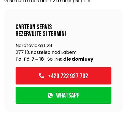
vaše auto u nás bude v té nejlepší péči.
Carteon servis
rezervujte si termín!
Neratovická 1128
277 13, Kostelec nad Labem
Po-Pá:
7 – 18
So-Ne:
dle domluvy
+420 722 927 702
WhatsApp