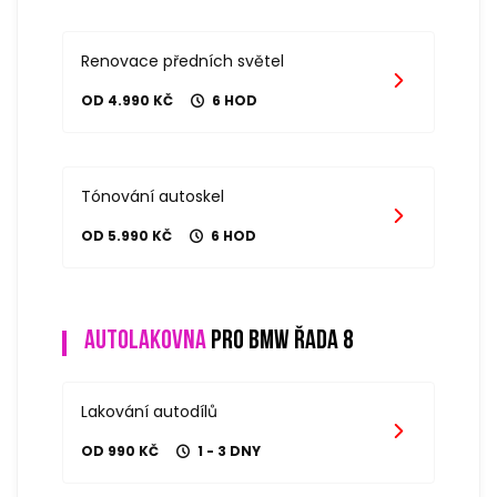
Renovace předních světel
OD 4.990 KČ
6 HOD
Tónování autoskel
OD 5.990 KČ
6 HOD
Autolakovna
pro bmw řada 8
Lakování autodílů
OD 990 KČ
1 - 3 DNY