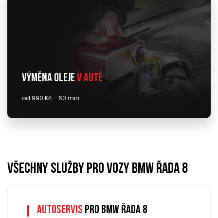
Výměna oleje
v autě
od 990 Kč
60 min
Všechny služby pro vozy bmw řada 8
Autoservis
pro bmw řada 8