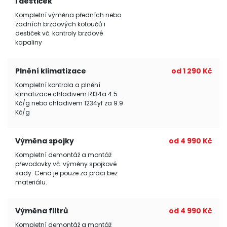
i destiček
Kompletní výměna předních nebo
zadních brzdových kotoučů i
destiček vč. kontroly brzdové
kapaliny
Plnění klimatizace
od 1 290 Kč
Kompletní kontrola a plnění
klimatizace chladivem R134a 4.5
Kč/g nebo chladivem 1234yf za 9.9
Kč/g
Výměna spojky
od 4 990 Kč
Kompletní demontáž a montáž
převodovky vč. výměny spojkové
sady. Cena je pouze za práci bez
materiálu.
Výměna filtrů
od 4 990 Kč
Kompletní demontáž a montáž