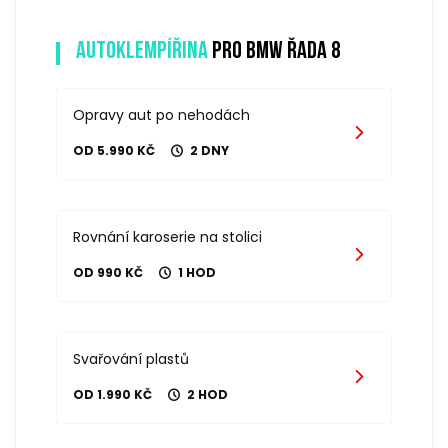
Autoklempířina
pro bmw řada 8
Opravy aut po nehodách
OD 5.990 KČ
2 DNY
Rovnání karoserie na stolici
OD 990 KČ
1 HOD
Svařování plastů
OD 1.990 KČ
2 HOD