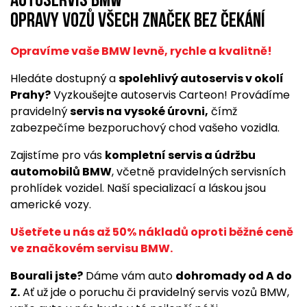
Autoservis BMW
opravy vozů všech značek bez čekání
Opravíme vaše BMW levně, rychle a kvalitně!
Hledáte dostupný a
spolehlivý autoservis v okolí
Prahy?
Vyzkoušejte autoservis Carteon! Provádíme
pravidelný
servis na vysoké úrovni,
čímž
zabezpečíme bezporuchový chod vašeho vozidla.
Zajistíme pro vás
kompletní servis a údržbu
automobilů BMW
, včetně pravidelných servisních
prohlídek vozidel. Naší specializací a láskou jsou
americké vozy.
Ušetřete u nás až 50% nákladů oproti běžné ceně
ve značkovém servisu BMW.
Bourali jste?
Dáme vám auto
dohromady od A do
Z.
Ať už jde o poruchu či pravidelný servis vozů BMW,