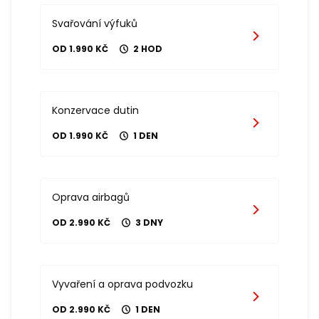
Svařování výfuků
OD 1.990 KČ
2 HOD
Konzervace dutin
OD 1.990 KČ
1 DEN
Oprava airbagů
OD 2.990 KČ
3 DNY
Vyvaření a oprava podvozku
OD 2.990 KČ
1 DEN