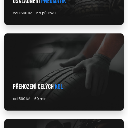
Uskladnění
pneumatik
od 1.590 Kč
na půl roku
Přehození celých
kol
od 590 Kč
60 min