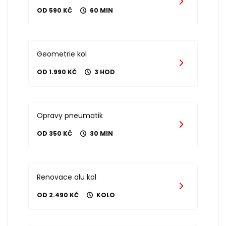
OD 590 KČ
60 MIN
Geometrie kol
OD 1.990 KČ
3 HOD
Opravy pneumatik
OD 350 KČ
30 MIN
Renovace alu kol
OD 2.490 KČ
KOLO