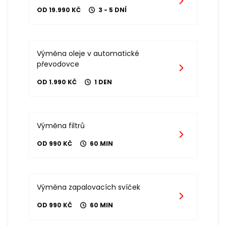
OD 19.990 KČ
3 - 5 DNÍ
Výměna oleje v automatické
převodovce
OD 1.990 KČ
1 DEN
Výměna filtrů
OD 990 KČ
60 MIN
Výměna zapalovacích svíček
OD 990 KČ
60 MIN