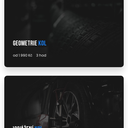
Geometrie
kol
od 1.990 Kč
3 hod