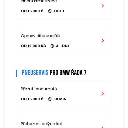
Plnění klimatizace
OD 1.290 KČ
1 HOD
Opravy diferenciálů
OD 12.900 KČ
3 - DNÍ
Pneuservis
pro bmw řada 7
Přezutí pneumatik
OD 1.290 KČ
60 MIN
Přehození celých kol