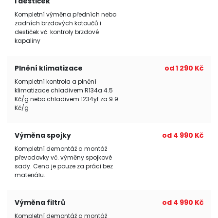
i destiček
Kompletní výměna předních nebo
zadních brzdových kotoučů i
destiček vč. kontroly brzdové
kapaliny
Plnění klimatizace
od 1 290 Kč
Kompletní kontrola a plnění
klimatizace chladivem R134a 4.5
Kč/g nebo chladivem 1234yf za 9.9
Kč/g
Výměna spojky
od 4 990 Kč
Kompletní demontáž a montáž
převodovky vč. výměny spojkové
sady. Cena je pouze za práci bez
materiálu.
Výměna filtrů
od 4 990 Kč
Kompletní demontáž a montáž