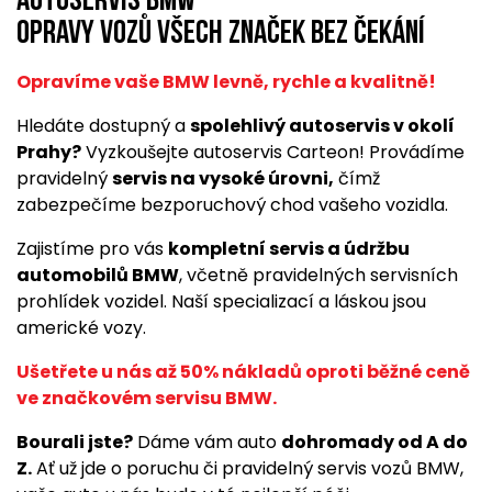
Autoservis BMW
opravy vozů všech značek bez čekání
Opravíme vaše BMW levně, rychle a kvalitně!
Hledáte dostupný a
spolehlivý autoservis v okolí
Prahy?
Vyzkoušejte autoservis Carteon! Provádíme
pravidelný
servis na vysoké úrovni,
čímž
zabezpečíme bezporuchový chod vašeho vozidla.
Zajistíme pro vás
kompletní servis a údržbu
automobilů BMW
, včetně pravidelných servisních
prohlídek vozidel. Naší specializací a láskou jsou
americké vozy.
Ušetřete u nás až 50% nákladů oproti běžné ceně
ve značkovém servisu BMW.
Bourali jste?
Dáme vám auto
dohromady od A do
Z.
Ať už jde o poruchu či pravidelný servis vozů BMW,