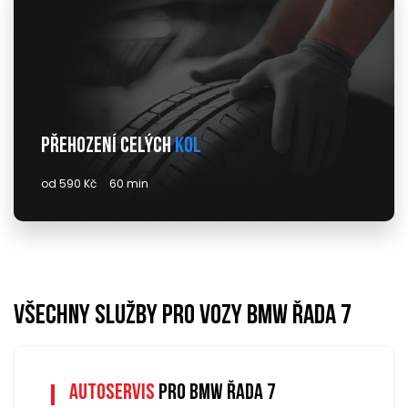
Přehození celých
kol
od 590 Kč
60 min
Všechny služby pro vozy bmw řada 7
Autoservis
pro bmw řada 7