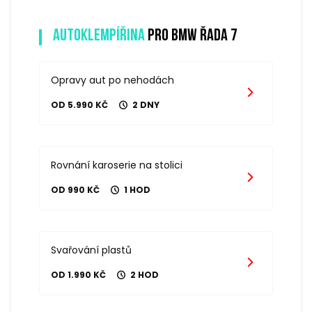
Autoklempířina
pro bmw řada 7
Opravy aut po nehodách
OD 5.990 KČ
2 DNY
Rovnání karoserie na stolici
OD 990 KČ
1 HOD
Svařování plastů
OD 1.990 KČ
2 HOD