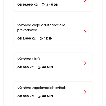
OD 19.990 KČ
3 - 5 DNÍ
Výměna oleje v automatické
převodovce
OD 1.990 KČ
1 DEN
Výměna filtrů
OD 990 KČ
60 MIN
Výměna zapalovacích svíček
OD 990 KČ
60 MIN