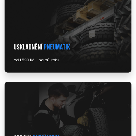
Uskladnění
pneumatik
od 1.590 Kč
na půl roku