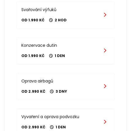
Svařování výfuků
OD 1.990 KČ
2 HOD
Konzervace dutin
OD 1.990 KČ
1 DEN
Oprava airbagů
OD 2.990 KČ
3 DNY
Vyvaření a oprava podvozku
OD 2.990 KČ
1 DEN