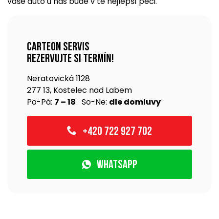
vaše auto u nás bude v té nejlepší péči.
Carteon servis
rezervujte si termín!
Neratovická 1128
277 13, Kostelec nad Labem
Po-Pá:
7 – 18
So-Ne:
dle domluvy
+420 722 927 702
WhatsApp