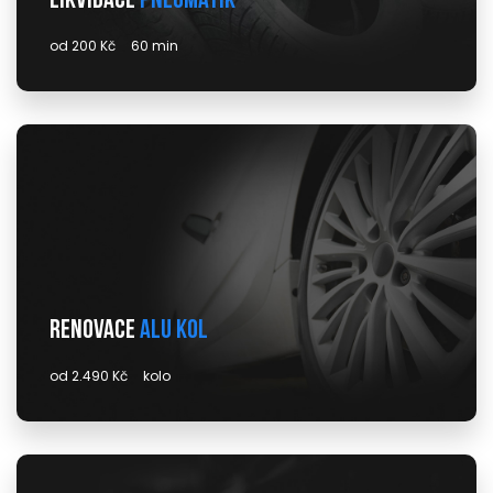
Likvidace
pneumatik
od 200 Kč
60 min
Renovace
alu kol
od 2.490 Kč
kolo