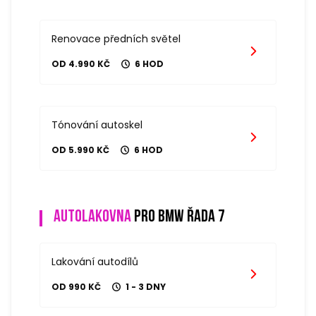
Renovace předních světel
OD 4.990 KČ
6 HOD
Tónování autoskel
OD 5.990 KČ
6 HOD
Autolakovna
pro bmw řada 7
Lakování autodílů
OD 990 KČ
1 - 3 DNY