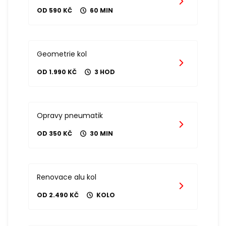
OD 590 KČ
60 MIN
Geometrie kol
OD 1.990 KČ
3 HOD
Opravy pneumatik
OD 350 KČ
30 MIN
Renovace alu kol
OD 2.490 KČ
KOLO