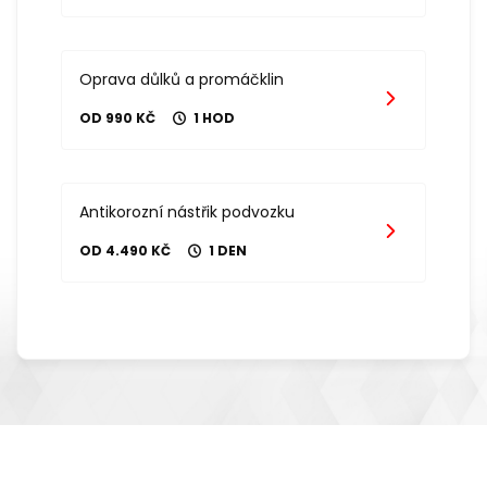
Oprava důlků a promáčklin
OD 990 KČ
1 HOD
Antikorozní nástřik podvozku
OD 4.490 KČ
1 DEN