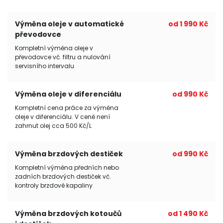
Výměna oleje v automatické
od 1 990 Kč
převodovce
Kompletní výměna oleje v
převodovce vč. filtru a nulování
servisního intervalu
Výměna oleje v diferenciálu
od 990 Kč
Kompletní cena práce za výměna
oleje v diferenciálu. V ceně není
zahrnut olej cca 500 Kč/L
Výměna brzdových destiček
od 990 Kč
Kompletní výměna předních nebo
zadních brzdových destiček vč.
kontroly brzdové kapaliny
Výměna brzdových kotoučů
od 1 490 Kč