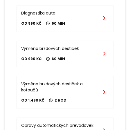
Diagnostika auta
OD 990 KČ
60 MIN
Výměna brzdových destiček
OD 990 KČ
60 MIN
Výměna brzdových destiček a
kotoučů
OD 1.490 KČ
2 HOD
Opravy automatických převodovek