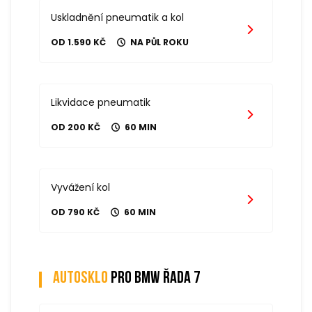
Uskladnění pneumatik a kol
OD 1.590 KČ
NA PŮL ROKU
Likvidace pneumatik
OD 200 KČ
60 MIN
Vyvážení kol
OD 790 KČ
60 MIN
Autosklo
pro bmw řada 7