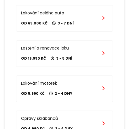
Lakování celého auta
OD 69.000 KČ
3 - 7 DNÍ
Leštění a renovace laku
OD 19.990 KČ
3 - 5 DNÍ
Lakování motorek
OD 5.990 KČ
2 - 4 DNY
Opravy škrábanců
OD 4.990 KČ
2 - 4 DNY