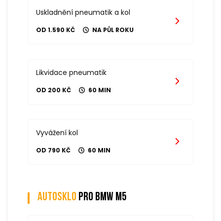
Uskladnění pneumatik a kol
OD 1.590 KČ
NA PŮL ROKU
Likvidace pneumatik
OD 200 KČ
60 MIN
Vyvážení kol
OD 790 KČ
60 MIN
Autosklo
pro bmw m5