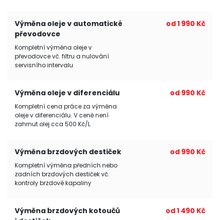
Výměna oleje v automatické
od 1 990 Kč
převodovce
Kompletní výměna oleje v
převodovce vč. filtru a nulování
servisního intervalu
Výměna oleje v diferenciálu
od 990 Kč
Kompletní cena práce za výměna
oleje v diferenciálu. V ceně není
zahrnut olej cca 500 Kč/L
Výměna brzdových destiček
od 990 Kč
Kompletní výměna předních nebo
zadních brzdových destiček vč.
kontroly brzdové kapaliny
Výměna brzdových kotoučů
od 1 490 Kč