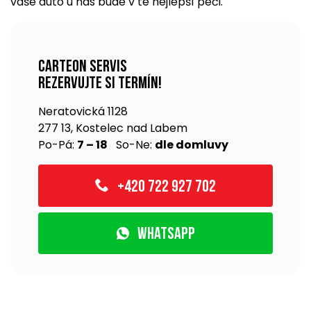
vaše auto u nás bude v té nejlepší péči.
Carteon servis
rezervujte si termín!
Neratovická 1128
277 13, Kostelec nad Labem
Po-Pá:
7 – 18
So-Ne:
dle domluvy
+420 722 927 702
WhatsApp