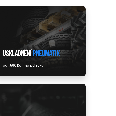
Uskladnění
pneumatik
od 1.590 Kč
na půl roku