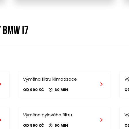
 bmw i7
Výměna filtru klimatizace
Vý
OD 990 KČ
60 MIN
O
Výměna pylového filtru
V
OD 990 KČ
60 MIN
O