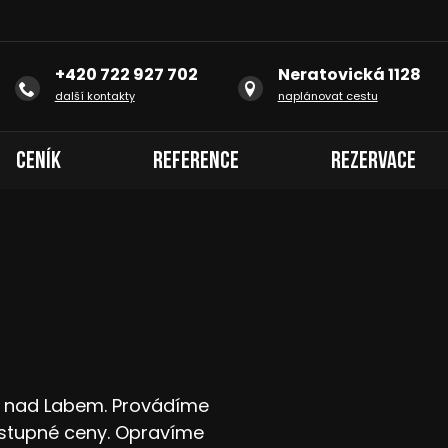
+420 722 927 702
Neratovická 1128
další kontakty
naplánovat cestu
Ceník
Reference
Rezervace
ci nad Labem. Provádíme
stupné ceny. Opravíme