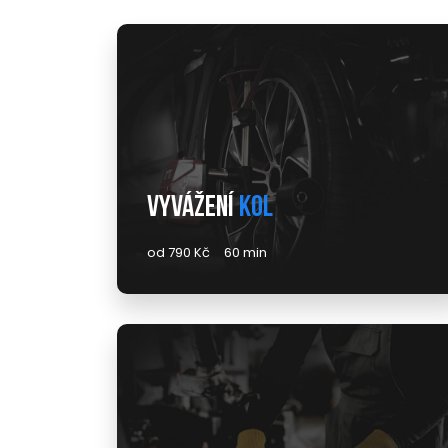
Vyvážení
kol
od 790 Kč
60 min