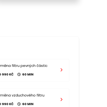
měna filtru pevných částic
D 990 KČ
60 MIN
ýměna vzduchového filtru
D 990 KČ
60 MIN