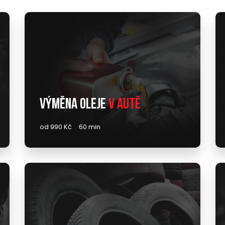
Výměna oleje
v autě
od 990 Kč
60 min