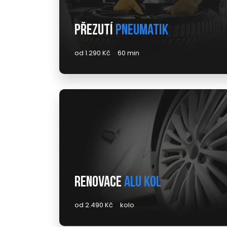
Přezutí
pneumatik
od 1.290 Kč
60 min
Renovace
alu kol
od 2.490 Kč
kolo