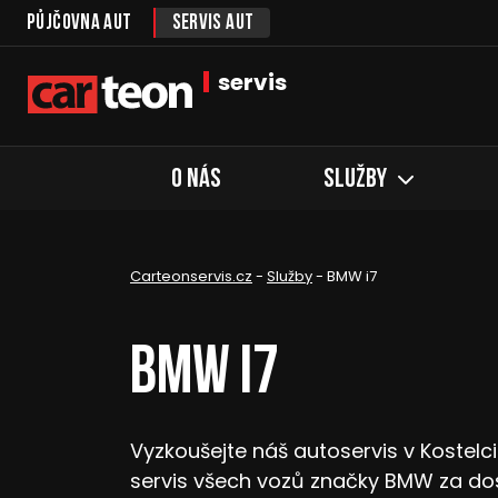
Půjčovna aut
Servis aut
servis
O nás
Služby
Carteonservis.cz
-
Služby
-
BMW i7
BMW i7
Vyzkoušejte náš autoservis v Kostel
servis všech vozů značky BMW za do