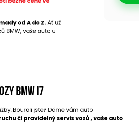
oti běžné ceně ve
mady od A do Z.
Ať už
ozů BMW, vaše auto u
vozy BMW i7
užby. Bourali jste? Dáme vám auto
oruchu či pravidelný servis vozů , vaše auto