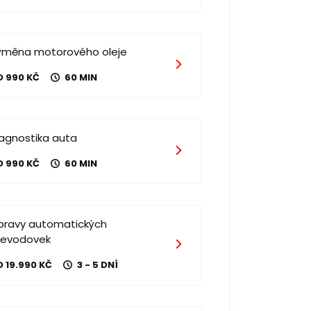
ýměna motorového oleje
D 990 KČ
60 MIN
iagnostika auta
D 990 KČ
60 MIN
pravy automatických
řevodovek
 19.990 KČ
3 - 5 DNÍ