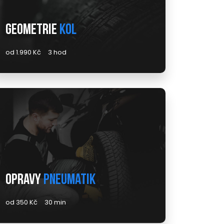
Geometrie
kol
od 1.990 Kč
3 hod
Opravy
pneumatik
od 350 Kč
30 min