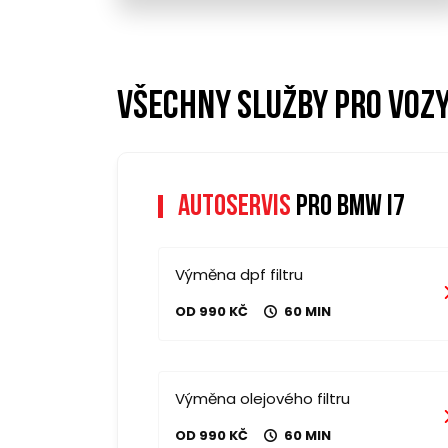
Všechny služby pro vozy
Autoservis
pro bmw i7
Výměna dpf filtru
OD 990 KČ
60 MIN
Výměna olejového filtru
OD 990 KČ
60 MIN