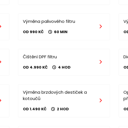
Výměna palivového filtru
V
OD 990 KČ
60 MIN
O
Čištění DPF filtru
D
OD 4.990 KČ
4 HOD
O
Výměna brzdových destiček a
O
kotoučů
p
OD 1.490 KČ
2 HOD
OD