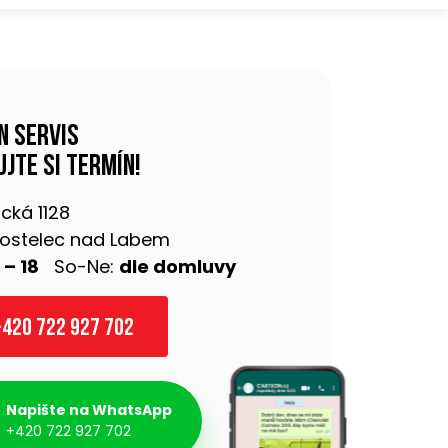
n servis
jte si termín!
cká 1128
 Kostelec nad Labem
 – 18
So-Ne:
dle domluvy
420 722 927 702
Napište na WhatsApp
+420 722 927 702