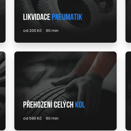
Likvidace
pneumatik
od 200 Kč
60 min
Přehození celých
kol
od 590 Kč
60 min