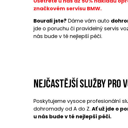
Ušetřete u nás až 50% nákladů opr
značkovém servisu BMW.
Bourali jste?
Dáme vám auto
dohro
jde o poruchu či pravidelný servis v
nás bude v té nejlepší péči.
Nejčastější služby pro 
Poskytujeme vysoce profesionální sl
dohromady od A do Z.
Ať už jde o p
u nás bude v té nejlepší péči.