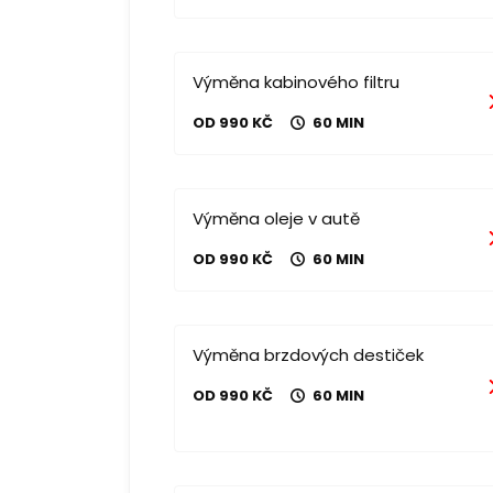
Výměna kabinového filtru
OD 990 KČ
60 MIN
Výměna oleje v autě
OD 990 KČ
60 MIN
Výměna brzdových destiček
OD 990 KČ
60 MIN