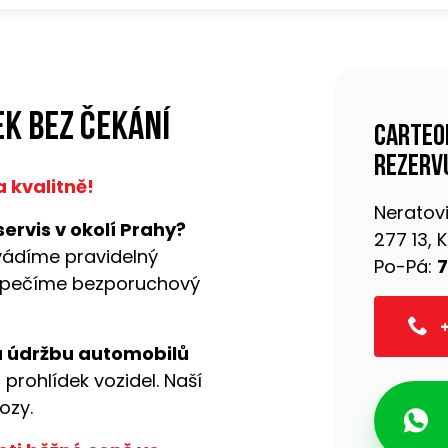
k bez čekání
Carteo
rezervu
 kvalitně!
Neratovi
ervis v okolí Prahy?
277 13,
vádíme pravidelný
Po-Pá:
7
pečíme bezporuchový
+
a údržbu automobilů
 prohlídek vozidel. Naší
ozy.