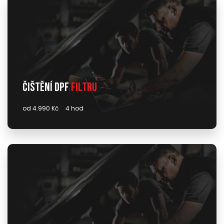
Čištění DPF
filtru
od 4.990 Kč
4 hod