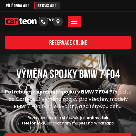
Půjčovna aut
Servis aut
servis
Rezervace online
Výměna spojky BMW 7 F04
Potřebujete vyměnit spojku v BMW 7 F04 ?
Přijeďte
do Carteonu! Výměna spojky pro všechny modely
BMW 7 F04 rychle, kvalitně a za férovou cenu.
Rezervovat termín si můžete jak
online, tak
telefonicky.
Napsat nám můžete i na Whatsapp.