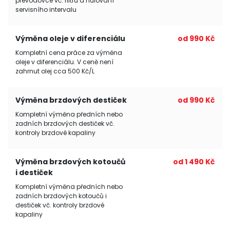
převodovce vč. filtru a nulování
servisního intervalu
Výměna oleje v diferenciálu
od 990 Kč
Kompletní cena práce za výměna
oleje v diferenciálu. V ceně není
zahrnut olej cca 500 Kč/L
Výměna brzdových destiček
od 990 Kč
Kompletní výměna předních nebo
zadních brzdových destiček vč.
kontroly brzdové kapaliny
Výměna brzdových kotoučů
od 1 490 Kč
i destiček
Kompletní výměna předních nebo
zadních brzdových kotoučů i
destiček vč. kontroly brzdové
kapaliny