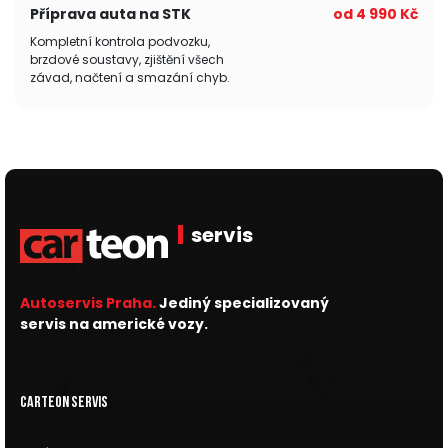
Příprava auta na STK
od 4 990 Kč
Kompletní kontrola podvozku,
brzdové soustavy, zjištění všech
závad, načtení a smazání chyb.
servis
Autoservis Praha.
Jediný specializovaný
servis na americké vozy.
Carteon Servis