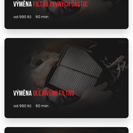
Výměna
filtru pevných částic
od 990 Kč
60 min
Výměna
olejového filtru
od 990 Kč
60 min