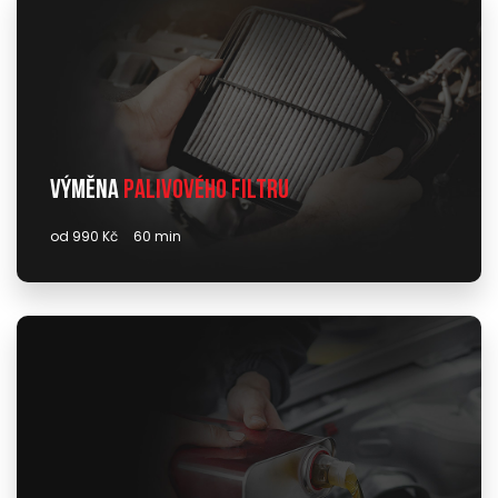
Výměna
palivového filtru
od 990 Kč
60 min