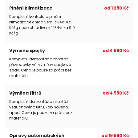
Plnění klimatizace
od 1 290 Kč
Kompletní kontrola a plnění
klimatizace chladivem R134a 4.5
Kč/g nebo chladivem 1234yf za 9.9
Kč/g
Výměna spojky
od 4 990 Kč
Kompletní demontáž a montáž
převodovky vč. výměny spojkové
sady. Cena je pouze za práci bez
materiálu.
Výměna filtrů
od 4 990 Kč
Kompletní demontáž a montáž
vzduchového filtru, kabinového
apod. Cena je pouze za práci bez
materiálu.
Opravy automatických
od 19 990 Kč