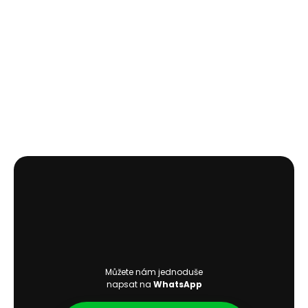
© 2025 Carteon Cars s.r.o.
Branická 213/53, Praha 4 - Bráník, 147 00.
IČ: 09201271, DIČ: CZ09201271. Kontaktní osoba Matěj Jačka.
Web vytvořil Jan Vašek
Můžete nám jednoduše
napsat na
WhatsApp