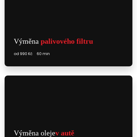
Výměna
palivového filtru
od 990 Kč
60 min
Výměna oleje
v autě