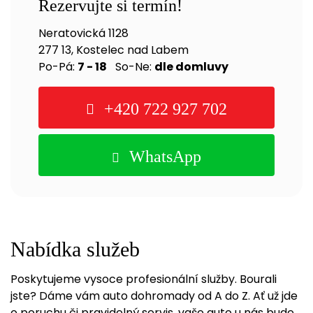
Rezervujte si termín!
Neratovická 1128
277 13, Kostelec nad Labem
Po-Pá:
7 - 18
So-Ne:
dle domluvy
+420 722 927 702
WhatsApp
Nabídka služeb
Poskytujeme vysoce profesionální služby. Bourali
jste? Dáme vám auto dohromady od A do Z. Ať už jde
o poruchu či pravidelný servis, vaše auto u nás bude