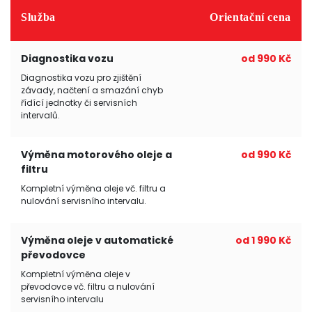
Služba
Orientační cena
Diagnostika vozu
od 990 Kč
Diagnostika vozu pro zjištění
závady, načtení a smazání chyb
řídící jednotky či servisních
intervalů.
Výměna motorového oleje a
od 990 Kč
filtru
Kompletní výměna oleje vč. filtru a
nulování servisního intervalu.
Výměna oleje v automatické
od 1 990 Kč
převodovce
Kompletní výměna oleje v
převodovce vč. filtru a nulování
servisního intervalu