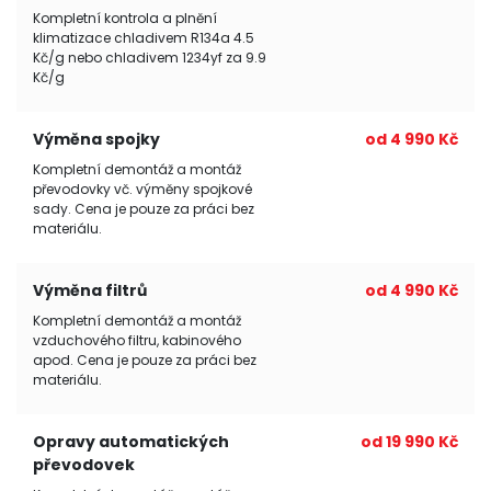
Kompletní kontrola a plnění
klimatizace chladivem R134a 4.5
Kč/g nebo chladivem 1234yf za 9.9
Kč/g
Výměna spojky
od 4 990 Kč
Kompletní demontáž a montáž
převodovky vč. výměny spojkové
sady. Cena je pouze za práci bez
materiálu.
Výměna filtrů
od 4 990 Kč
Kompletní demontáž a montáž
vzduchového filtru, kabinového
apod. Cena je pouze za práci bez
materiálu.
Opravy automatických
od 19 990 Kč
převodovek