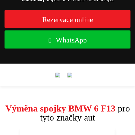
Rezervace online
WhatsApp
Výměna spojky BMW 6 F13
pro
tyto značky aut