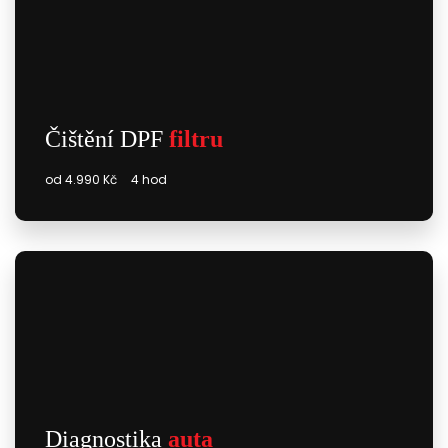
Čištění DPF
filtru
od 4.990 Kč
4 hod
Diagnostika
auta