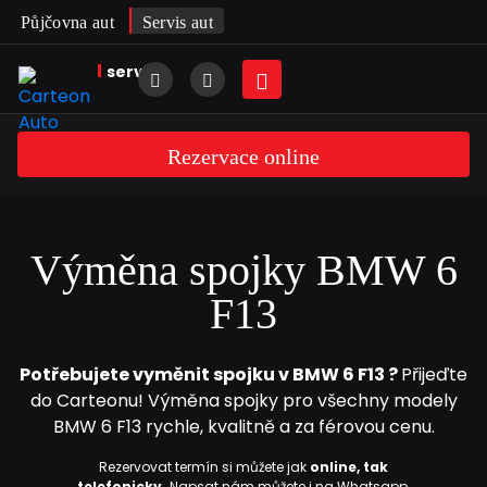
Půjčovna aut
Servis aut
servis
Rezervace online
Výměna spojky BMW 6
F13
Potřebujete vyměnit spojku v BMW 6 F13 ?
Přijeďte
do Carteonu! Výměna spojky pro všechny modely
BMW 6 F13 rychle, kvalitně a za férovou cenu.
Rezervovat termín si můžete jak
online, tak
telefonicky.
Napsat nám můžete i na Whatsapp.