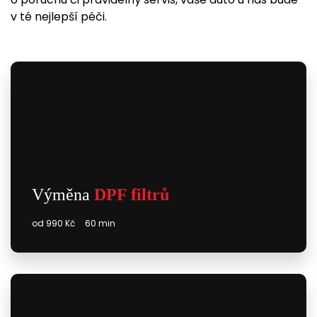
v té nejlepší péči.
Výměna
DPF filtrů
od 990 Kč
60 min