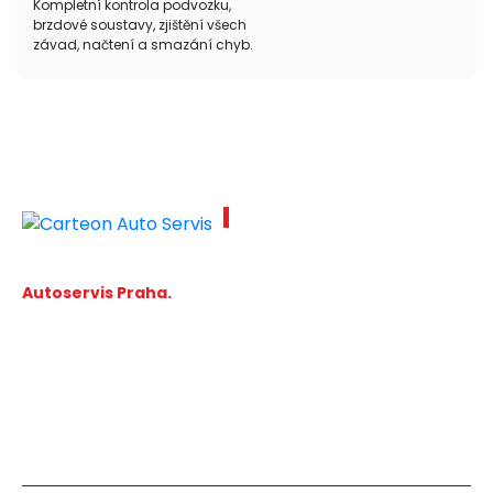
Kompletní kontrola podvozku,
brzdové soustavy, zjištění všech
závad, načtení a smazání chyb.
servis
Autoservis Praha.
Jediný specializovaný
servis na americké vozy.
Carteon Servis
O nás