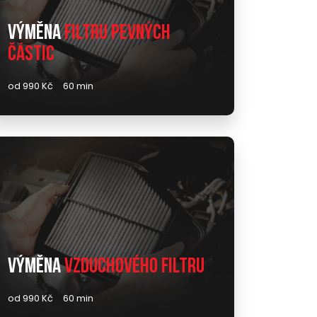
Výměna
filtru pevných
částic
od 990 Kč
60 min
Výměna
vzduchového filtru
od 990 Kč
60 min