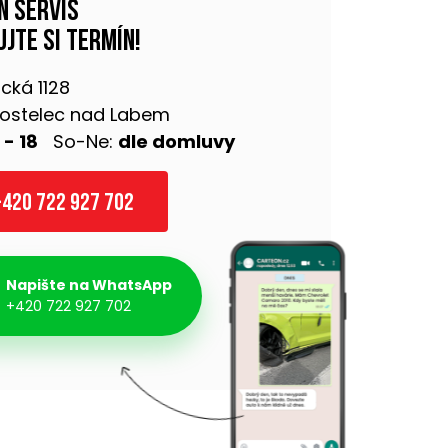
n servis
jte si termín!
cká 1128
 Kostelec nad Labem
 - 18
So-Ne:
dle domluvy
420 722 927 702
Napište na WhatsApp
+420 722 927 702