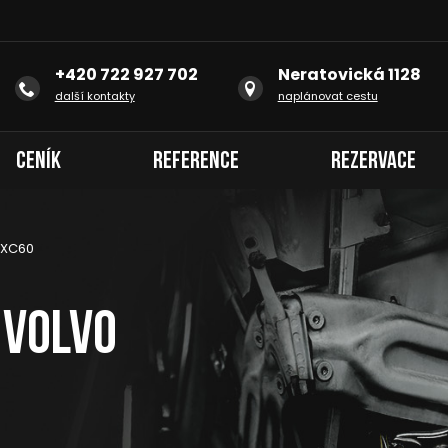
+420 722 927 702
Neratovická 1128
další kontakty
naplánovat cestu
Ceník
Reference
Rezervace
 XC60
 Volvo