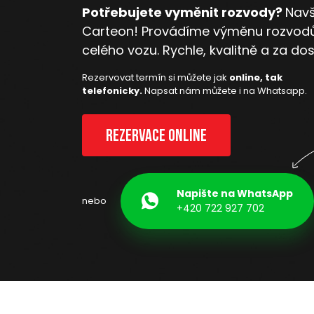
Potřebujete vyměnit rozvody?
Navš
Carteon! Provádíme výměnu rozvodů
celého vozu. Rychle, kvalitně a za do
Rezervovat termín si můžete jak
online, tak
telefonicky.
Napsat nám můžete i na Whatsapp.
Rezervace online
Napište na WhatsApp
nebo
+420 722 927 702