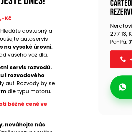
 ještě dnes!
Carteo
Rezervu
0,-Kč
Neratovi
 Hledáte dostupný a
277 13,
oušejte autoservis
Po-Pá:
7
is na vysoké úrovni,
d vašeho vozidla.
+
ní servis rozvodů.
u i rozvodového
y aut. Rozvody by se
 km
dle typu motoru.
oti běžné ceně ve
y, neváhejte nás