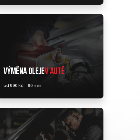
Výměna oleje
v autě
od 990 Kč
60 min