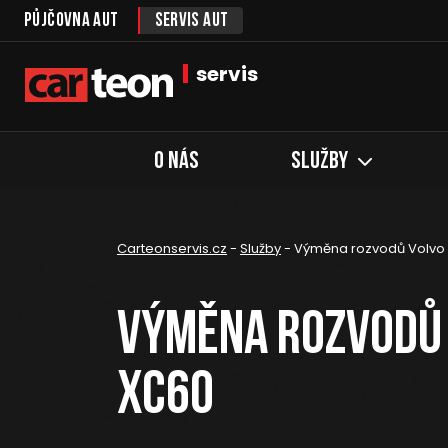
Půjčovna aut
Servis aut
servis
O nás
Služby
Carteonservis.cz
-
Služby
-
Výměna rozvodů Volvo
Výměna rozvodů
XC60