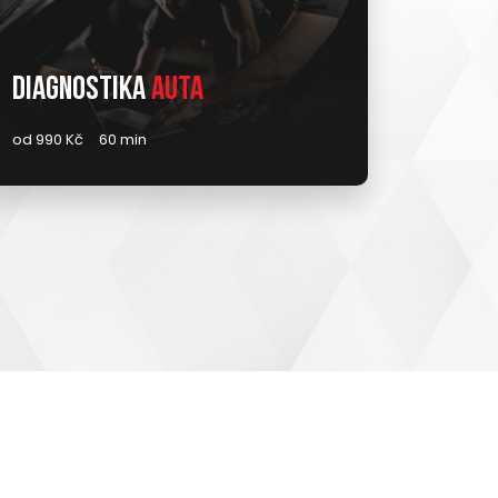
Diagnostika
auta
od 990 Kč
60 min