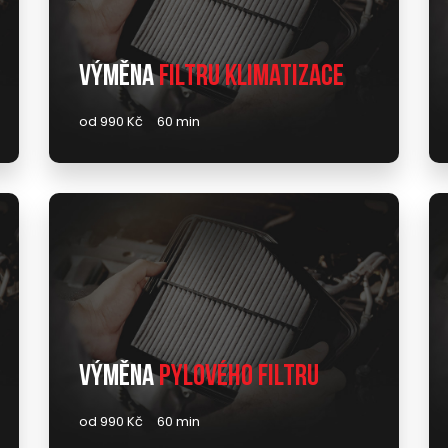
Výměna
filtru klimatizace
od 990 Kč
60 min
Výměna
pylového filtru
od 990 Kč
60 min