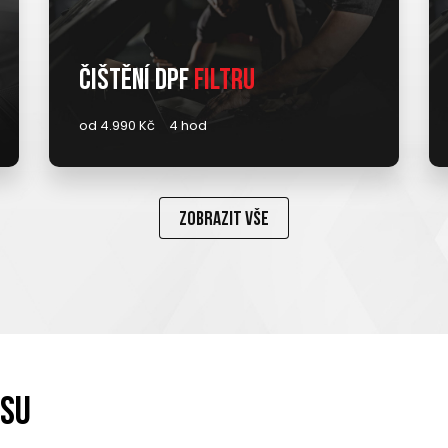
Čištění DPF
filtru
od 4.990 Kč
4 hod
Zobrazit vše
isu