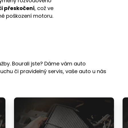
 výměny rozvodového
či přeskočení
, což ve
né poškození motoru.
užby. Bourali jste? Dáme vám auto
uchu či pravidelný servis, vaše auto u nás