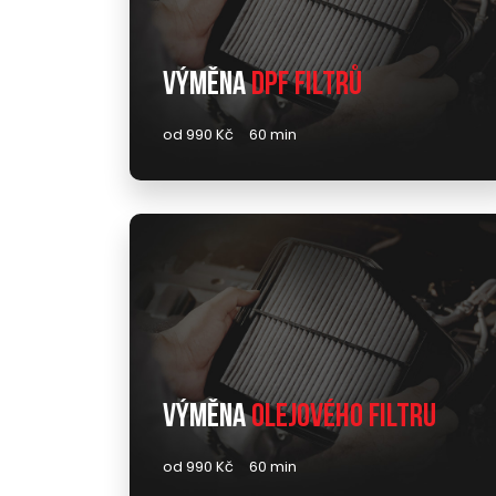
Výměna
DPF filtrů
od 990 Kč
60 min
Výměna
olejového filtru
od 990 Kč
60 min