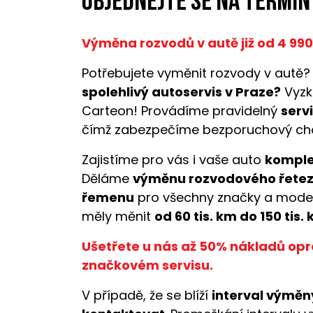
Objednejte se na termín
Výměna rozvodů v autě již od 4 99
Potřebujete vyměnit rozvody v autě?
spolehlivý autoservis v Praze?
Vyzk
Carteon! Provádíme pravidelný
serv
čímž zabezpečíme bezporuchový cho
Zajistíme pro vás i vaše auto
komplet
Děláme
výměnu rozvodového řetez
řemenu
pro všechny značky a model
měly měnit
od 60 tis. km do 150 tis.
Ušetřete u nás až 50% nákladů opr
značkovém servisu.
V případě, že se blíží
interval výměn