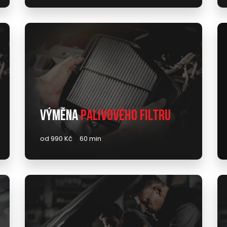
Výměna
palivového filtru
od 990 Kč
60 min