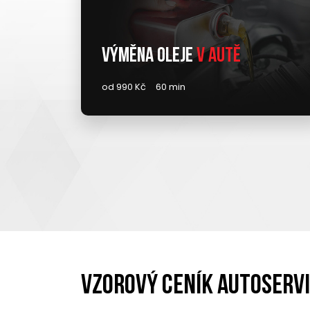
Výměna oleje
v autě
od 990 Kč
60 min
Vzorový ceník Autoserv