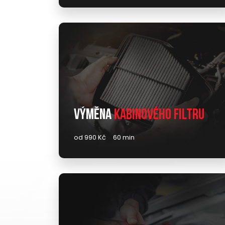
Výměna
kabinového filtru
od 990 Kč
60 min