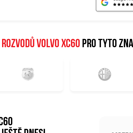
 rozvodů Volvo XC60
pro tyto zn
C60