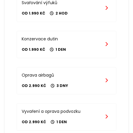
Svařování výfuků
OD 1.990 KČ
2 HOD
Konzervace dutin
OD 1.990 KČ
1 DEN
Oprava airbagů
OD 2.990 KČ
3 DNY
Vyvaření a oprava podvozku
OD 2.990 KČ
1 DEN