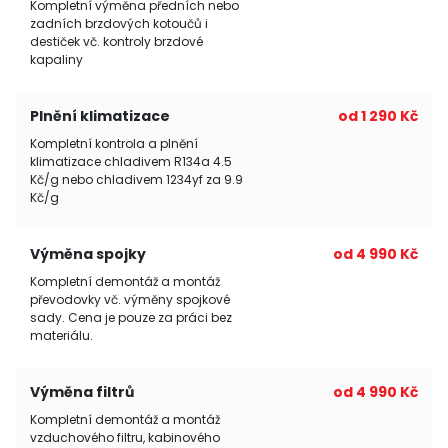
Kompletní výměna předních nebo
zadních brzdových kotoučů i
destiček vč. kontroly brzdové
kapaliny
Plnění klimatizace
od 1 290 Kč
Kompletní kontrola a plnění
klimatizace chladivem R134a 4.5
Kč/g nebo chladivem 1234yf za 9.9
Kč/g
Výměna spojky
od 4 990 Kč
Kompletní demontáž a montáž
převodovky vč. výměny spojkové
sady. Cena je pouze za práci bez
materiálu.
Výměna filtrů
od 4 990 Kč
Kompletní demontáž a montáž
vzduchového filtru, kabinového