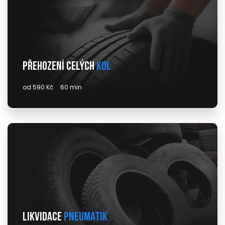
Přehození celých
kol
od 590 Kč
60 min
Likvidace
pneumatik