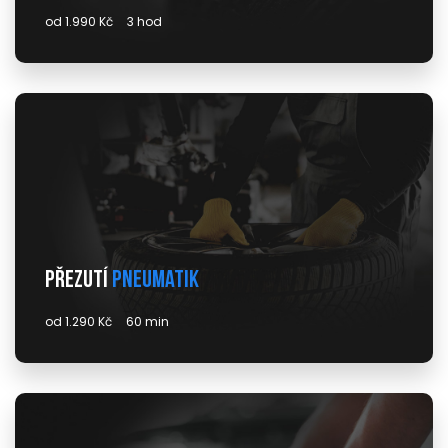
od 1.990 Kč
3 hod
Přezutí
pneumatik
od 1.290 Kč
60 min