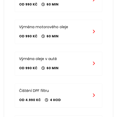
OD 990 KČ
60 MIN
Výměna motorového oleje
OD 990 KČ
60 MIN
Výměna oleje v autě
OD 990 KČ
60 MIN
Čištění DPF filtru
OD 4.990 KČ
4 HOD