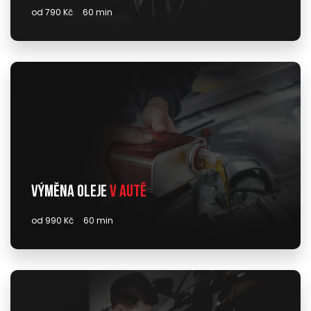
od 790 Kč
60 min
Výměna oleje
v autě
od 990 Kč
60 min