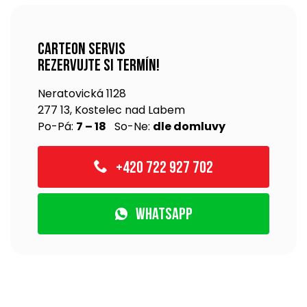
Carteon servis
rezervujte si termín!
Neratovická 1128
277 13, Kostelec nad Labem
Po-Pá:
7 – 18
So-Ne:
dle domluvy
+420 722 927 702
WhatsApp