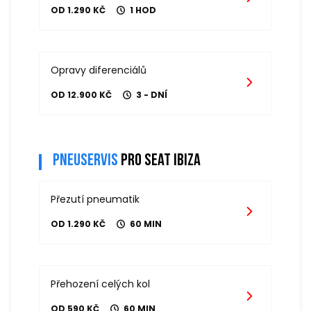
OD 1.290 KČ
1 HOD
Opravy diferenciálů
OD 12.900 KČ
3 - DNÍ
Pneuservis
pro seat ibiza
Přezutí pneumatik
OD 1.290 KČ
60 MIN
Přehození celých kol
OD 590 KČ
60 MIN