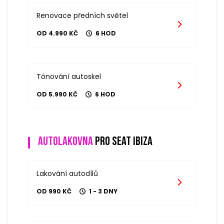
Renovace předních světel
OD 4.990 KČ
6 HOD
Tónování autoskel
OD 5.990 KČ
6 HOD
Autolakovna
pro seat ibiza
Lakování autodílů
OD 990 KČ
1 - 3 DNY