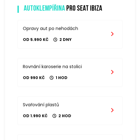
Autoklempířina
pro seat ibiza
Opravy aut po nehodách
OD 5.990 KČ
2 DNY
Rovnání karoserie na stolici
OD 990 KČ
1 HOD
Svařování plastů
OD 1.990 KČ
2 HOD