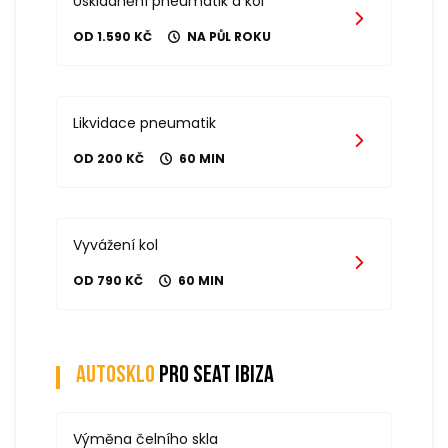
Uskladnění pneumatik a kol
OD 1.590 KČ
NA PŮL ROKU
Likvidace pneumatik
OD 200 KČ
60 MIN
Vyvážení kol
OD 790 KČ
60 MIN
Autosklo
pro seat ibiza
Výměna čelního skla