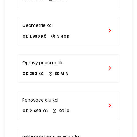
Geometrie kol
OD 1.990 KČ
3 HOD
Opravy pneumatik
OD 350 KČ
30 MIN
Renovace alu kol
OD 2.490 KČ
KOLO