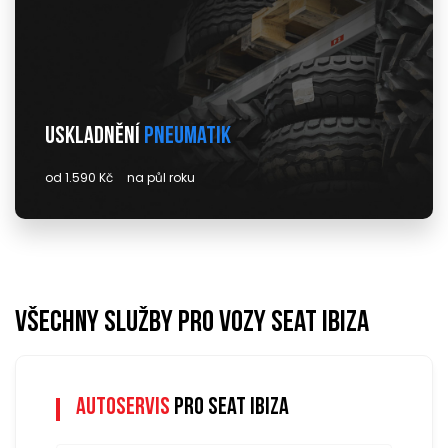
Uskladnění
pneumatik
od 1.590 Kč
na půl roku
Všechny služby pro vozy seat ibiza
Autoservis
pro seat ibiza