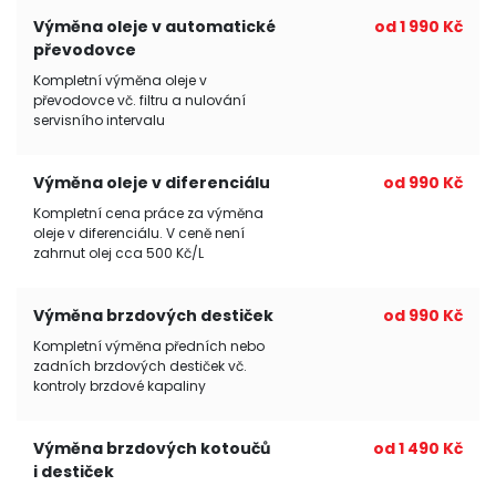
Výměna oleje v automatické
od 1 990 Kč
převodovce
Kompletní výměna oleje v
převodovce vč. filtru a nulování
servisního intervalu
Výměna oleje v diferenciálu
od 990 Kč
Kompletní cena práce za výměna
oleje v diferenciálu. V ceně není
zahrnut olej cca 500 Kč/L
Výměna brzdových destiček
od 990 Kč
Kompletní výměna předních nebo
zadních brzdových destiček vč.
kontroly brzdové kapaliny
Výměna brzdových kotoučů
od 1 490 Kč
i destiček