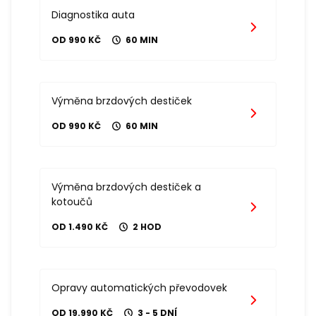
Diagnostika auta
OD 990 KČ
60 MIN
Výměna brzdových destiček
OD 990 KČ
60 MIN
Výměna brzdových destiček a
kotoučů
OD 1.490 KČ
2 HOD
Opravy automatických převodovek
OD 19.990 KČ
3 - 5 DNÍ