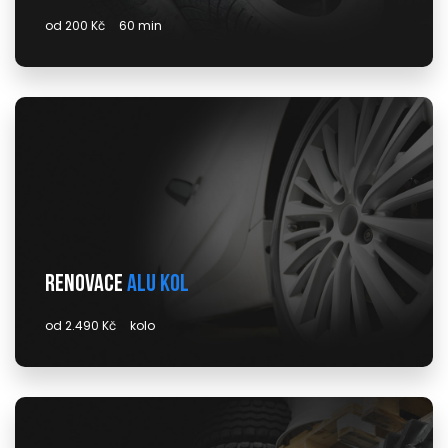
od 200 Kč
60 min
Renovace
alu kol
od 2.490 Kč
kolo