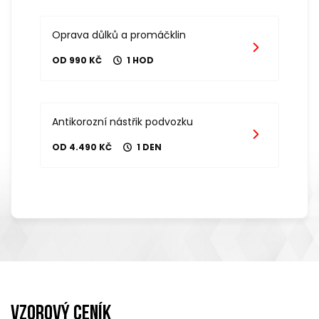
Oprava důlků a promáčklin
OD 990 KČ
1 HOD
Antikorozní nástřik podvozku
OD 4.490 KČ
1 DEN
Vzorový ceník