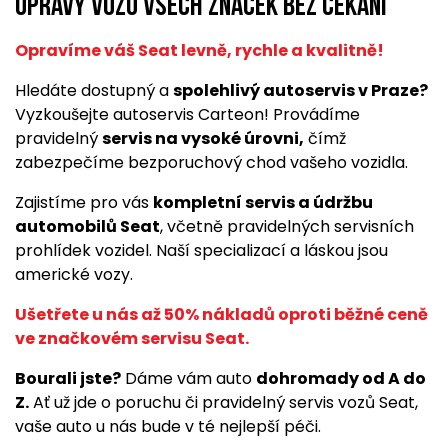
opravy vozů všech značek bez čekání
Opravíme váš Seat levně, rychle a kvalitně!
Hledáte dostupný a
spolehlivý autoservis v Praze?
Vyzkoušejte autoservis Carteon! Provádíme
pravidelný
servis na vysoké úrovni,
čímž
zabezpečíme bezporuchový chod vašeho vozidla.
Zajistíme pro vás
kompletní servis a údržbu
automobilů Seat
, včetně pravidelných servisních
prohlídek vozidel. Naší specializací a láskou jsou
americké vozy.
Ušetřete u nás až 50% nákladů oproti běžné ceně
ve značkovém servisu Seat.
Bourali jste?
Dáme vám auto
dohromady od A do
Z.
Ať už jde o poruchu či pravidelný servis vozů Seat,
vaše auto u nás bude v té nejlepší péči.