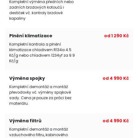
Kompletní výměna předních nebo
zadních brzdových kotoučů i
destiček vč. kontroly brzdové
kapaliny
Plnění klimatizace
od 1 290 Kč
Kompletní kontrola a plnění
klimatizace chladivem R134a 4.5
Kč/g nebo chladivem 1234yf za 9.9
Kč/g
Výměna spojky
od 4 990 Kč
Kompletní demontáž a montáž
převodovky vč. výměny spojkové
sady. Cena je pouze za práci bez
materiálu.
Výměna filtrů
od 4 990 Kč
Kompletní demontáž a montáž
vzduchového filtru, kabinového