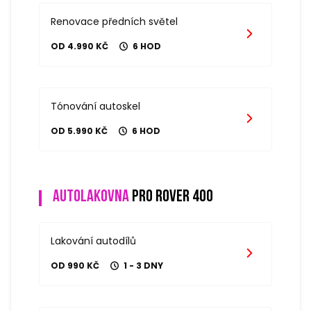
Renovace předních světel
OD 4.990 KČ
6 HOD
Tónování autoskel
OD 5.990 KČ
6 HOD
Autolakovna
pro rover 400
Lakování autodílů
OD 990 KČ
1 - 3 DNY