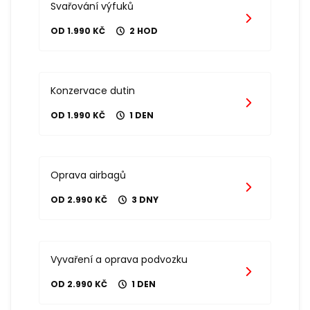
Svařování výfuků
OD 1.990 KČ
2 HOD
Konzervace dutin
OD 1.990 KČ
1 DEN
Oprava airbagů
OD 2.990 KČ
3 DNY
Vyvaření a oprava podvozku
OD 2.990 KČ
1 DEN