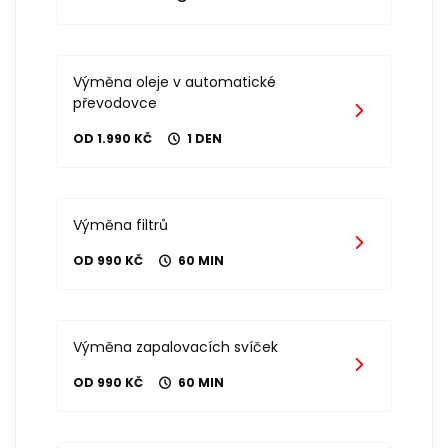
Výměna oleje v automatické
převodovce
OD 1.990 KČ
1 DEN
Výměna filtrů
OD 990 KČ
60 MIN
Výměna zapalovacích svíček
OD 990 KČ
60 MIN