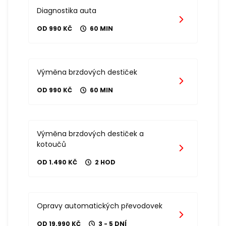
Diagnostika auta
OD 990 KČ
60 MIN
Výměna brzdových destiček
OD 990 KČ
60 MIN
Výměna brzdových destiček a
kotoučů
OD 1.490 KČ
2 HOD
Opravy automatických převodovek
OD 19.990 KČ
3 - 5 DNÍ