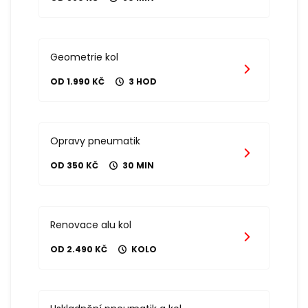
Geometrie kol
OD 1.990 KČ
3 HOD
Opravy pneumatik
OD 350 KČ
30 MIN
Renovace alu kol
OD 2.490 KČ
KOLO