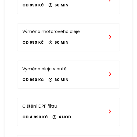
OD 990 KČ
60 MIN
Výměna motorového oleje
OD 990 KČ
60 MIN
Výměna oleje v autě
OD 990 KČ
60 MIN
Čištění DPF filtru
OD 4.990 KČ
4 HOD