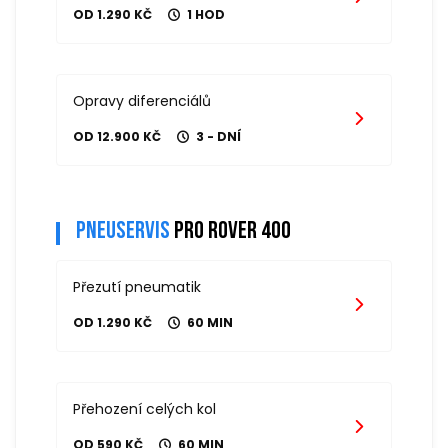
OD 1.290 KČ
1 HOD
Opravy diferenciálů
OD 12.900 KČ
3 - DNÍ
Pneuservis
pro rover 400
Přezutí pneumatik
OD 1.290 KČ
60 MIN
Přehození celých kol
OD 590 KČ
60 MIN