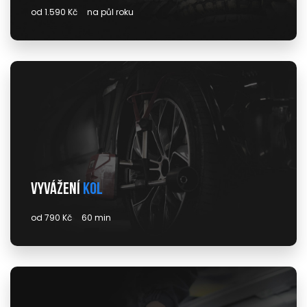
od 1.590 Kč
na půl roku
Vyvážení
kol
od 790 Kč
60 min