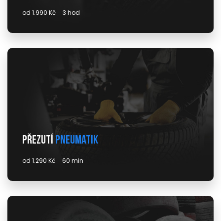
od 1.990 Kč
3 hod
Přezutí
pneumatik
od 1.290 Kč
60 min