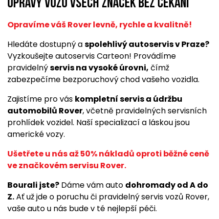
opravy vozů všech značek bez čekání
Opravíme váš Rover levně, rychle a kvalitně!
Hledáte dostupný a
spolehlivý autoservis v Praze?
Vyzkoušejte autoservis Carteon! Provádíme
pravidelný
servis na vysoké úrovni,
čímž
zabezpečíme bezporuchový chod vašeho vozidla.
Zajistíme pro vás
kompletní servis a údržbu
automobilů Rover
, včetně pravidelných servisních
prohlídek vozidel. Naší specializací a láskou jsou
americké vozy.
Ušetřete u nás až 50% nákladů oproti běžné ceně
ve značkovém servisu Rover.
Bourali jste?
Dáme vám auto
dohromady od A do
Z.
Ať už jde o poruchu či pravidelný servis vozů Rover,
vaše auto u nás bude v té nejlepší péči.