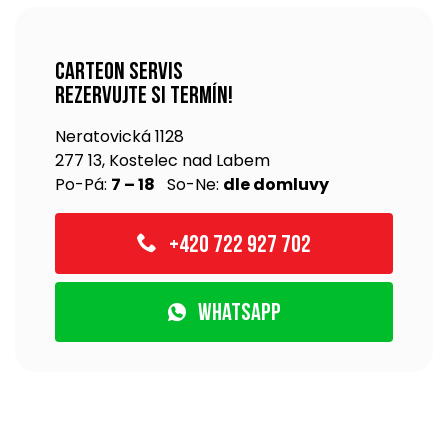
Carteon servis
rezervujte si termín!
Neratovická 1128
277 13, Kostelec nad Labem
Po-Pá:
7 – 18
So-Ne:
dle domluvy
+420 722 927 702
WhatsApp