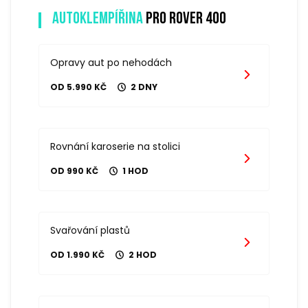
Autoklempířina
pro rover 400
Opravy aut po nehodách
OD 5.990 KČ
2 DNY
Rovnání karoserie na stolici
OD 990 KČ
1 HOD
Svařování plastů
OD 1.990 KČ
2 HOD