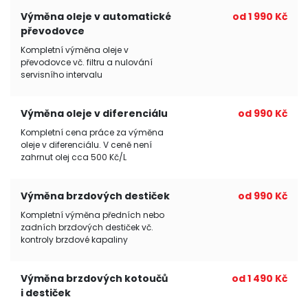
Výměna oleje v automatické
od 1 990 Kč
převodovce
Kompletní výměna oleje v
převodovce vč. filtru a nulování
servisního intervalu
Výměna oleje v diferenciálu
od 990 Kč
Kompletní cena práce za výměna
oleje v diferenciálu. V ceně není
zahrnut olej cca 500 Kč/L
Výměna brzdových destiček
od 990 Kč
Kompletní výměna předních nebo
zadních brzdových destiček vč.
kontroly brzdové kapaliny
Výměna brzdových kotoučů
od 1 490 Kč
i destiček