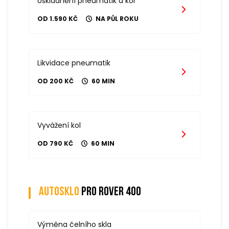
Uskladnění pneumatik a kol
OD 1.590 KČ
NA PŮL ROKU
Likvidace pneumatik
OD 200 KČ
60 MIN
Vyvážení kol
OD 790 KČ
60 MIN
Autosklo
pro rover 400
Výměna čelního skla