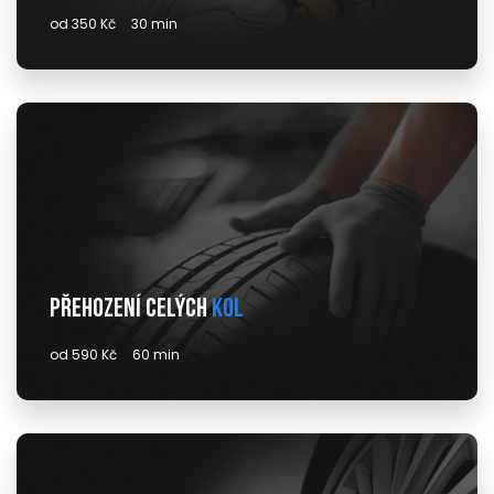
od 350 Kč
30 min
Přehození celých
kol
od 590 Kč
60 min