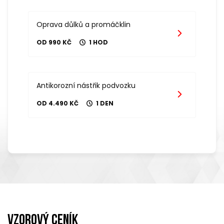
Oprava důlků a promáčklin
OD 990 KČ
1 HOD
Antikorozní nástřik podvozku
OD 4.490 KČ
1 DEN
Vzorový ceník