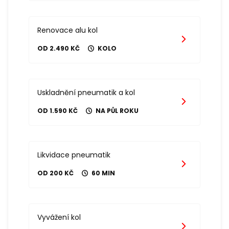
Renovace alu kol
OD 2.490 KČ
KOLO
Uskladnění pneumatik a kol
OD 1.590 KČ
NA PŮL ROKU
Likvidace pneumatik
OD 200 KČ
60 MIN
Vyvážení kol