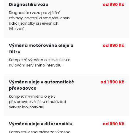
Diagnostika vozu
od 990 Kč
Diagnostika vozu pro zjištění
závady, načtení a smazání chyb
řídící jednotky či servisních
intervalů.
Výměna motorového oleje a
od 990 Kč
filtru
Kompletní výměna oleje vč. filtru a
nulování servisního intervalu.
Výměna oleje v automatické
od 1 990 Kč
převodovce
Kompletní výměna oleje v
převodovce vč. filtru a nulování
servisního intervalu
Výměna oleje v diferenciálu
od 990 Kč
Kompletní cena práce za výměna