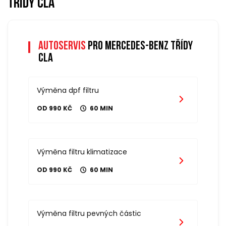
třídy cla
Autoservis
pro mercedes-benz třídy
cla
Výměna dpf filtru
OD 990 KČ
60 MIN
Výměna filtru klimatizace
OD 990 KČ
60 MIN
Výměna filtru pevných částic