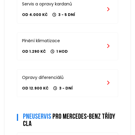
Servis a opravy kardanů
OD 4.000 KČ
3 - 5 DNÍ
Plnění klimatizace
OD 1.290 KČ
1 HOD
Opravy diferenciálů
OD 12.900 KČ
3 - DNÍ
Pneuservis
pro mercedes-benz třídy
cla