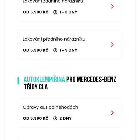
Lakování zadního nárazníku
OD 5.990 KČ
1 - 3 DNY
Lakování předního nárazníku
OD 5.990 KČ
1 - 3 DNY
Autoklempířina
pro mercedes-benz
třídy cla
Opravy aut po nehodách
OD 5.990 KČ
2 DNY