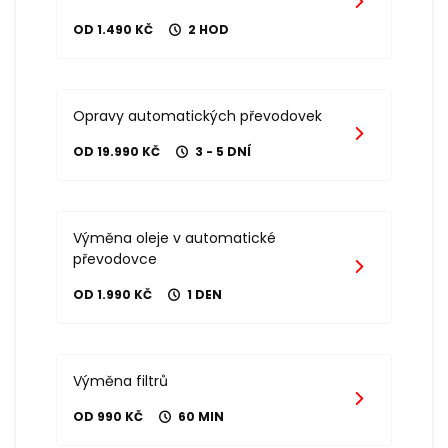
OD 1.490 KČ
2 HOD
Opravy automatických převodovek
OD 19.990 KČ
3 - 5 DNÍ
Výměna oleje v automatické
převodovce
OD 1.990 KČ
1 DEN
Výměna filtrů
OD 990 KČ
60 MIN