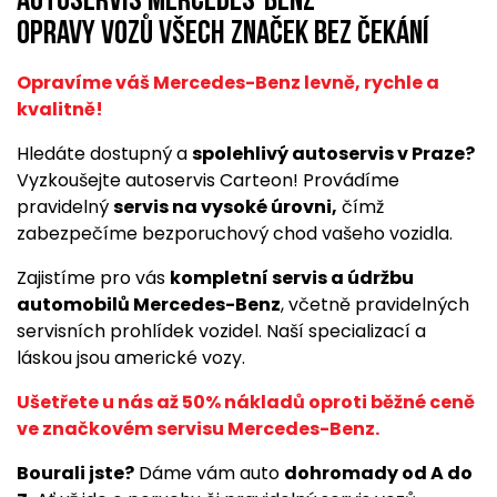
Autoservis Mercedes-Benz
opravy vozů všech značek bez čekání
Opravíme váš Mercedes-Benz levně, rychle a
kvalitně!
Hledáte dostupný a
spolehlivý autoservis v Praze?
Vyzkoušejte autoservis Carteon! Provádíme
pravidelný
servis na vysoké úrovni,
čímž
zabezpečíme bezporuchový chod vašeho vozidla.
Zajistíme pro vás
kompletní servis a údržbu
automobilů Mercedes-Benz
, včetně pravidelných
servisních prohlídek vozidel. Naší specializací a
láskou jsou americké vozy.
Ušetřete u nás až 50% nákladů oproti běžné ceně
ve značkovém servisu Mercedes-Benz.
Bourali jste?
Dáme vám auto
dohromady od A do