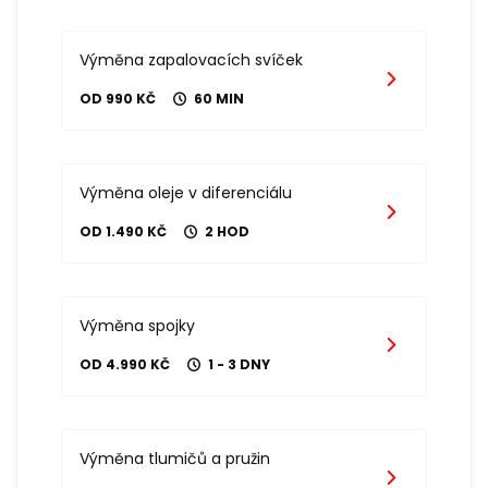
Výměna zapalovacích svíček
OD 990 KČ
60 MIN
Výměna oleje v diferenciálu
OD 1.490 KČ
2 HOD
Výměna spojky
OD 4.990 KČ
1 - 3 DNY
Výměna tlumičů a pružin