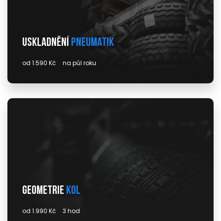
Uskladnění
pneumatik
od 1.590 Kč
na půl roku
Geometrie
kol
od 1.990 Kč
3 hod