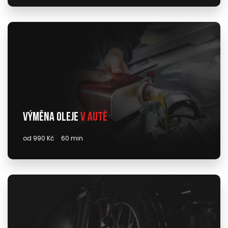
Výměna oleje
v autě
od 990 Kč
60 min