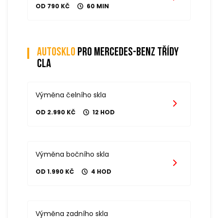
OD 790 KČ
60 MIN
Autosklo
pro mercedes-benz třídy
cla
Výměna čelního skla
OD 2.990 KČ
12 HOD
Výměna bočního skla
OD 1.990 KČ
4 HOD
Výměna zadního skla