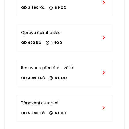
OD 2.990 KČ
6 HOD
Oprava čelního skla
OD 990 KČ
1 HOD
Renovace předních světel
OD 4.990 KČ
6 HOD
Tónování autoskel
OD 5.990 KČ
6 HOD