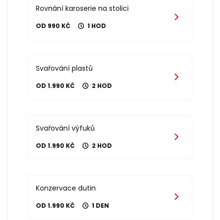
Rovnání karoserie na stolici
OD 990 KČ
1 HOD
Svařování plastů
OD 1.990 KČ
2 HOD
Svařování výfuků
OD 1.990 KČ
2 HOD
Konzervace dutin
OD 1.990 KČ
1 DEN