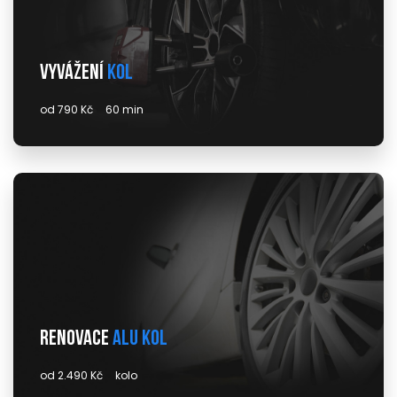
Vyvážení
kol
od 790 Kč
60 min
Renovace
alu kol
od 2.490 Kč
kolo