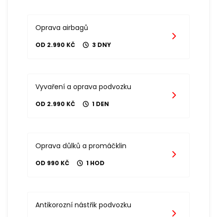
Oprava airbagů
OD 2.990 KČ
3 DNY
Vyvaření a oprava podvozku
OD 2.990 KČ
1 DEN
Oprava důlků a promáčklin
OD 990 KČ
1 HOD
Antikorozní nástřik podvozku