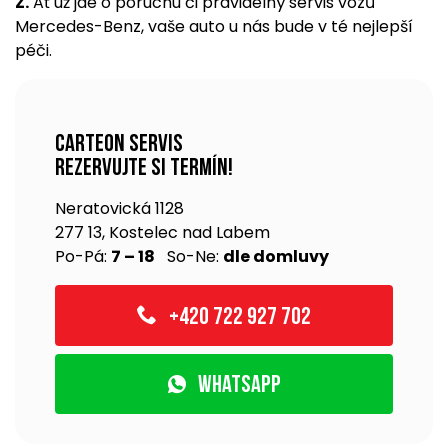
Z.
Ať už jde o poruchu či pravidelný servis vozů
Mercedes-Benz, vaše auto u nás bude v té nejlepší
péči.
Carteon servis
rezervujte si termín!
Neratovická 1128
277 13, Kostelec nad Labem
Po-Pá:
7 – 18
So-Ne:
dle domluvy
+420 722 927 702
WhatsApp