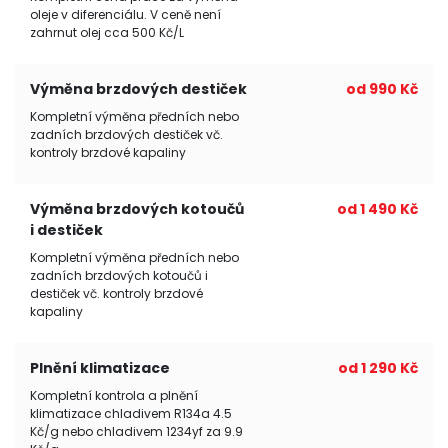
oleje v diferenciálu. V ceně není
zahrnut olej cca 500 Kč/L
Výměna brzdových destiček
od 990 Kč
Kompletní výměna předních nebo
zadních brzdových destiček vč.
kontroly brzdové kapaliny
Výměna brzdových kotoučů
od 1 490 Kč
i destiček
Kompletní výměna předních nebo
zadních brzdových kotoučů i
destiček vč. kontroly brzdové
kapaliny
Plnění klimatizace
od 1 290 Kč
Kompletní kontrola a plnění
klimatizace chladivem R134a 4.5
Kč/g nebo chladivem 1234yf za 9.9