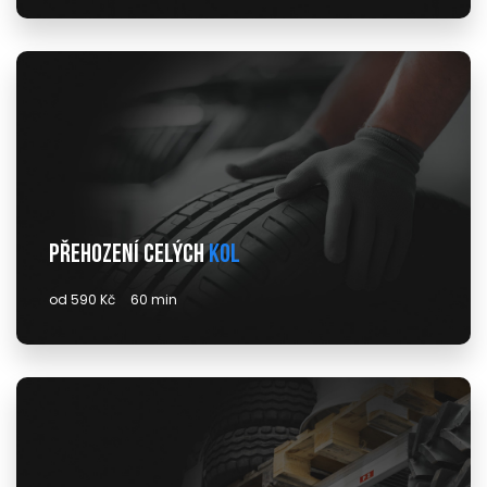
Přehození celých
kol
od 590 Kč
60 min