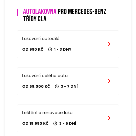
Autolakovna
pro mercedes-benz
třídy cla
Lakování autodílů
OD 990 KČ
1 - 3 DNY
Lakování celého auta
OD 69.000 KČ
3 - 7 DNÍ
Leštění a renovace laku
OD 19.990 KČ
3 - 5 DNÍ