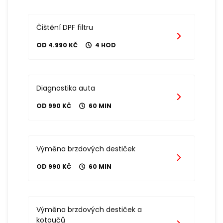
Čištění DPF filtru
OD 4.990 KČ
4 HOD
Diagnostika auta
OD 990 KČ
60 MIN
Výměna brzdových destiček
OD 990 KČ
60 MIN
Výměna brzdových destiček a
kotoučů