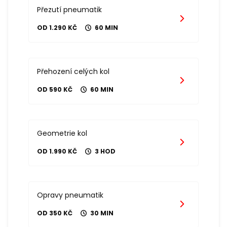
Přezutí pneumatik
OD 1.290 KČ
60 MIN
Přehození celých kol
OD 590 KČ
60 MIN
Geometrie kol
OD 1.990 KČ
3 HOD
Opravy pneumatik
OD 350 KČ
30 MIN