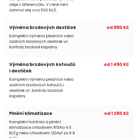
oleje v diferenciálu. V ceně není
zahrnut olej cca 500 Kč/L
Výměna brzdových destiček
od 990 Kč
Kompletní výměna předních nebo
zadních brzdových destiček vč.
kontroly brzdové kapaliny
Výměna brzdových kotoučů
od 1 490 Kč
i destiček
Kompletní výměna předních nebo
zadních brzdových kotoučů i
destiček vč. kontroly brzdové
kapaliny
Plnění klimatizace
od 1 290 Kč
Kompletní kontrola a plnění
klimatizace chladivem R134a 4.5
Kč/g nebo chladivem 1234yf za 9.9