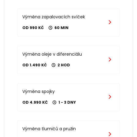
Výměna zapalovacích svíček
OD 990 KČ
60 MIN
Výměna oleje v diferenciálu
OD 1.490 KČ
2 HOD
Výměna spojky
OD 4.990 KČ
1 - 3 DNY
Výměna tlumičů a pružin