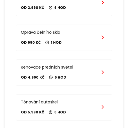
OD 2.990 KČ
6 HOD
Oprava čelního skla
OD 990 KČ
1 HOD
Renovace předních světel
OD 4.990 KČ
6 HOD
Tónování autoskel
OD 5.990 KČ
6 HOD