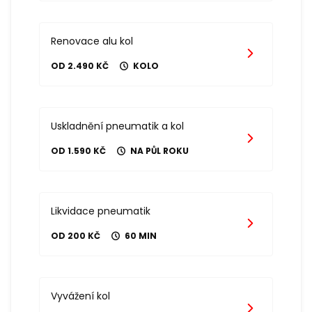
Renovace alu kol
OD 2.490 KČ
KOLO
Uskladnění pneumatik a kol
OD 1.590 KČ
NA PŮL ROKU
Likvidace pneumatik
OD 200 KČ
60 MIN
Vyvážení kol