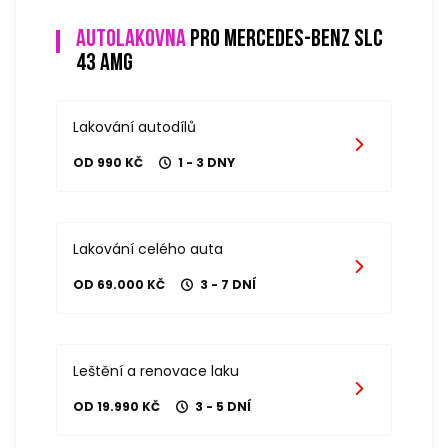
Autolakovna
pro mercedes-benz slc
43 amg
Lakování autodílů
OD 990 KČ
1 - 3 DNY
Lakování celého auta
OD 69.000 KČ
3 - 7 DNÍ
Leštění a renovace laku
OD 19.990 KČ
3 - 5 DNÍ