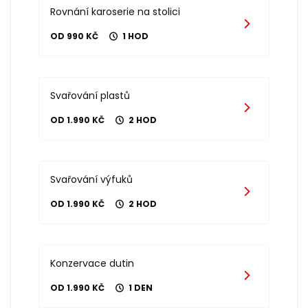
Rovnání karoserie na stolici
OD 990 KČ
1 HOD
Svařování plastů
OD 1.990 KČ
2 HOD
Svařování výfuků
OD 1.990 KČ
2 HOD
Konzervace dutin
OD 1.990 KČ
1 DEN