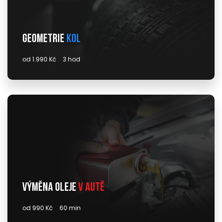
Geometrie
kol
od 1.990 Kč
3 hod
Výměna oleje
v autě
od 990 Kč
60 min