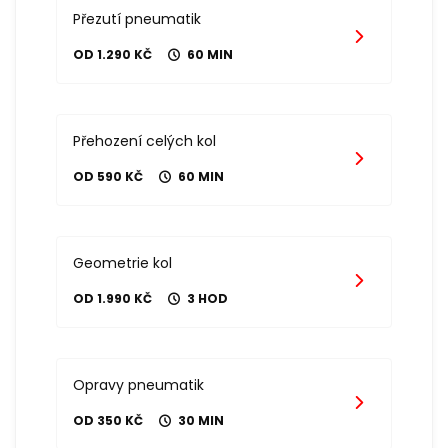
Přezutí pneumatik
OD 1.290 KČ
60 MIN
Přehození celých kol
OD 590 KČ
60 MIN
Geometrie kol
OD 1.990 KČ
3 HOD
Opravy pneumatik
OD 350 KČ
30 MIN