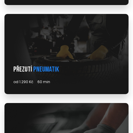
Přezutí
pneumatik
od 1.290 Kč
60 min