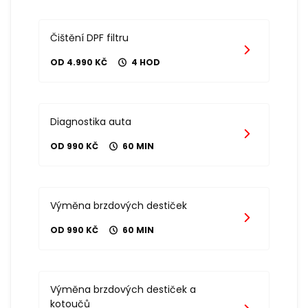
Čištění DPF filtru
OD 4.990 KČ
4 HOD
Diagnostika auta
OD 990 KČ
60 MIN
Výměna brzdových destiček
OD 990 KČ
60 MIN
Výměna brzdových destiček a
kotoučů