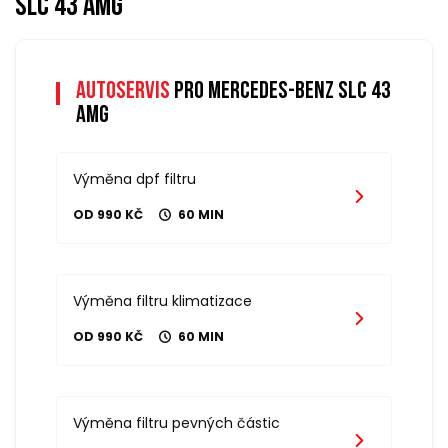
slc 43 amg
Autoservis
pro mercedes-benz slc 43
amg
Výměna dpf filtru
OD 990 KČ
60 MIN
Výměna filtru klimatizace
OD 990 KČ
60 MIN
Výměna filtru pevných částic