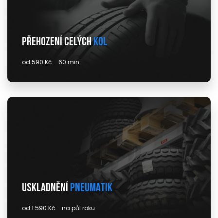
Přehození celých
kol
od 590 Kč
60 min
Uskladnění
pneumatik
od 1.590 Kč
na půl roku