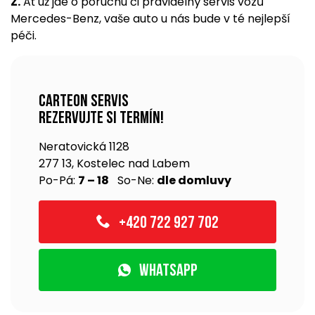
Z.
Ať už jde o poruchu či pravidelný servis vozů
Mercedes-Benz, vaše auto u nás bude v té nejlepší
péči.
Carteon servis
rezervujte si termín!
Neratovická 1128
277 13, Kostelec nad Labem
Po-Pá:
7 – 18
So-Ne:
dle domluvy
+420 722 927 702
WhatsApp