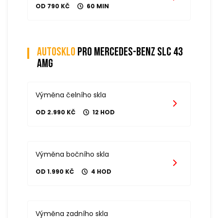
OD 790 KČ
60 MIN
Autosklo
pro mercedes-benz slc 43
amg
Výměna čelního skla
OD 2.990 KČ
12 HOD
Výměna bočního skla
OD 1.990 KČ
4 HOD
Výměna zadního skla