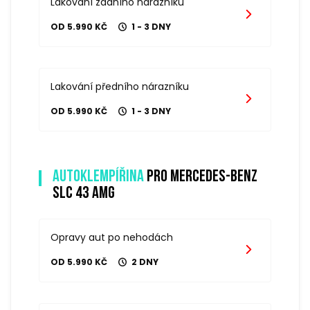
Lakování zadního nárazníku
OD 5.990 KČ
1 - 3 DNY
Lakování předního nárazníku
OD 5.990 KČ
1 - 3 DNY
Autoklempířina
pro mercedes-benz
slc 43 amg
Opravy aut po nehodách
OD 5.990 KČ
2 DNY