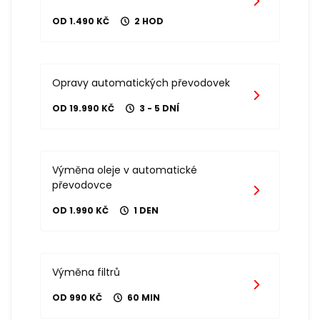
OD 1.490 KČ
2 HOD
Opravy automatických převodovek
OD 19.990 KČ
3 - 5 DNÍ
Výměna oleje v automatické
převodovce
OD 1.990 KČ
1 DEN
Výměna filtrů
OD 990 KČ
60 MIN