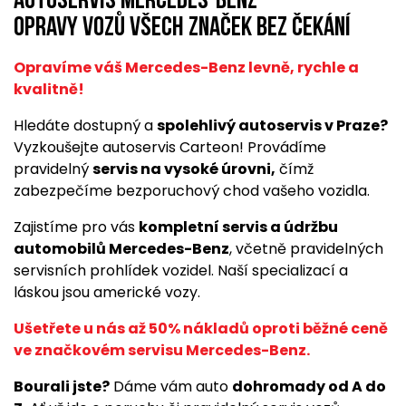
Autoservis Mercedes-Benz
opravy vozů všech značek bez čekání
Opravíme váš Mercedes-Benz levně, rychle a
kvalitně!
Hledáte dostupný a
spolehlivý autoservis v Praze?
Vyzkoušejte autoservis Carteon! Provádíme
pravidelný
servis na vysoké úrovni,
čímž
zabezpečíme bezporuchový chod vašeho vozidla.
Zajistíme pro vás
kompletní servis a údržbu
automobilů Mercedes-Benz
, včetně pravidelných
servisních prohlídek vozidel. Naší specializací a
láskou jsou americké vozy.
Ušetřete u nás až 50% nákladů oproti běžné ceně
ve značkovém servisu Mercedes-Benz.
Bourali jste?
Dáme vám auto
dohromady od A do