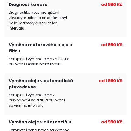
Diagnostika vozu
od 990 Kč
Diagnostika vozu pro zjištění
závady, načtení a smazání chyb
řídící jednotky či servisních
intervalů.
Výměna motorového oleje a
od 990 Kč
filtru
Kompletní výměna oleje vč. filtru a
nulování servisního intervalu.
Výměna oleje v automatické
od 1 990 Kč
převodovce
Kompletní výměna oleje v
převodovce vč. filtru a nulování
servisního intervalu
Výměna oleje v diferenciálu
od 990 Kč
Kompletní cena práce za výměna