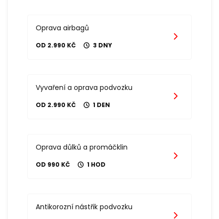
Oprava airbagů
OD 2.990 KČ
3 DNY
Vyvaření a oprava podvozku
OD 2.990 KČ
1 DEN
Oprava důlků a promáčklin
OD 990 KČ
1 HOD
Antikorozní nástřik podvozku