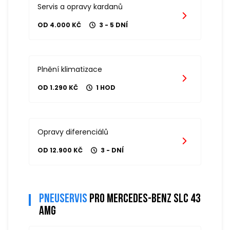
Servis a opravy kardanů
OD 4.000 KČ
3 - 5 DNÍ
Plnění klimatizace
OD 1.290 KČ
1 HOD
Opravy diferenciálů
OD 12.900 KČ
3 - DNÍ
Pneuservis
pro mercedes-benz slc 43
amg