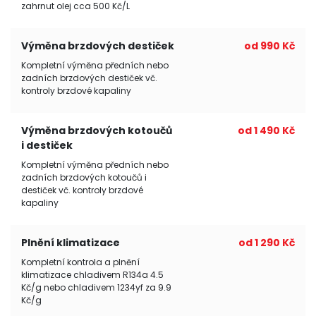
zahrnut olej cca 500 Kč/L
Výměna brzdových destiček
od 990 Kč
Kompletní výměna předních nebo
zadních brzdových destiček vč.
kontroly brzdové kapaliny
Výměna brzdových kotoučů
od 1 490 Kč
i destiček
Kompletní výměna předních nebo
zadních brzdových kotoučů i
destiček vč. kontroly brzdové
kapaliny
Plnění klimatizace
od 1 290 Kč
Kompletní kontrola a plnění
klimatizace chladivem R134a 4.5
Kč/g nebo chladivem 1234yf za 9.9
Kč/g