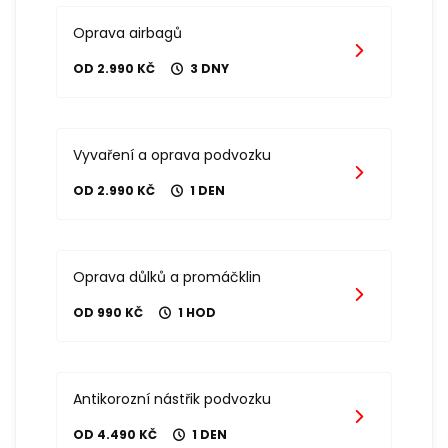
Oprava airbagů
OD 2.990 KČ
3 DNY
Vyvaření a oprava podvozku
OD 2.990 KČ
1 DEN
Oprava důlků a promáčklin
OD 990 KČ
1 HOD
Antikorozní nástřik podvozku
OD 4.490 KČ
1 DEN