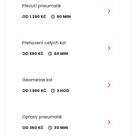
Přezutí pneumatik
OD 1.290 KČ
60 MIN
Přehození celých kol
OD 590 KČ
60 MIN
Geometrie kol
OD 1.990 KČ
3 HOD
Opravy pneumatik
OD 350 KČ
30 MIN