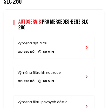
slc 280
Autoservis
pro mercedes-benz slc
280
Výměna dpf filtru
OD 990 KČ
60 MIN
Výměna filtru klimatizace
OD 990 KČ
60 MIN
Výměna filtru pevných částic