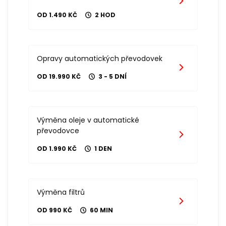
OD 1.490 KČ
2 HOD
Opravy automatických převodovek
OD 19.990 KČ
3 - 5 DNÍ
Výměna oleje v automatické
převodovce
OD 1.990 KČ
1 DEN
Výměna filtrů
OD 990 KČ
60 MIN