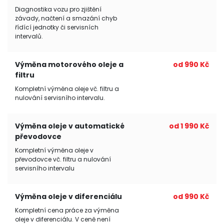
Diagnostika vozu pro zjištění
závady, načtení a smazání chyb
řídící jednotky či servisních
intervalů.
Výměna motorového oleje a
od 990 Kč
filtru
Kompletní výměna oleje vč. filtru a
nulování servisního intervalu.
Výměna oleje v automatické
od 1 990 Kč
převodovce
Kompletní výměna oleje v
převodovce vč. filtru a nulování
servisního intervalu
Výměna oleje v diferenciálu
od 990 Kč
Kompletní cena práce za výměna
oleje v diferenciálu. V ceně není