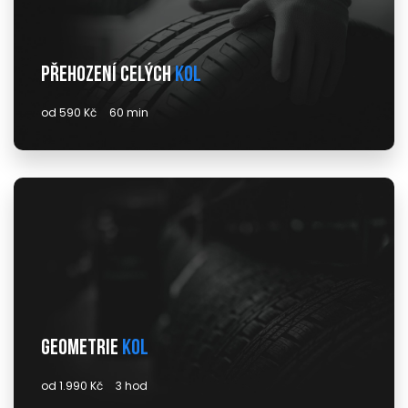
Přehození celých
kol
od 590 Kč
60 min
Geometrie
kol
od 1.990 Kč
3 hod