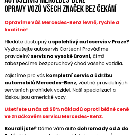
Autoservis Mercedes-Benz
opravy vozů všech značek bez čekání
Opravíme váš Mercedes-Benz levně, rychle a
kvalitně!
Hledáte dostupný a
spolehlivý autoservis v Praze?
Vyzkoušejte autoservis Carteon! Provádíme
pravidelný
servis na vysoké úrovni,
čímž
zabezpečíme bezporuchový chod vašeho vozidla.
Zajistíme pro vás
kompletní servis a údržbu
automobilů Mercedes-Benz
, včetně pravidelných
servisních prohlídek vozidel. Naší specializací a
láskou jsou americké vozy.
Ušetřete u nás až 50% nákladů oproti běžné ceně
ve značkovém servisu Mercedes-Benz.
Bourali jste?
Dáme vám auto
dohromady od A do