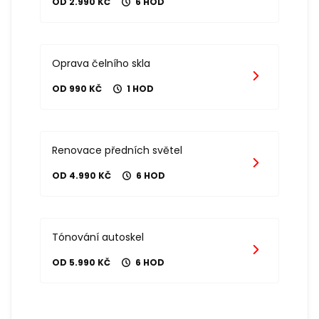
OD 2.990 KČ
6 HOD
Oprava čelního skla
OD 990 KČ
1 HOD
Renovace předních světel
OD 4.990 KČ
6 HOD
Tónování autoskel
OD 5.990 KČ
6 HOD