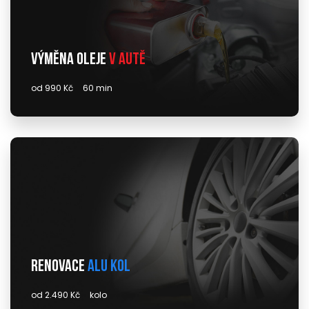
Výměna oleje
v autě
od 990 Kč
60 min
Renovace
alu kol
od 2.490 Kč
kolo