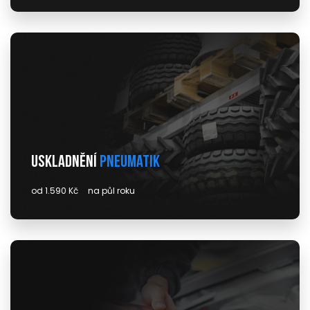
Uskladnění
pneumatik
od 1.590 Kč
na půl roku