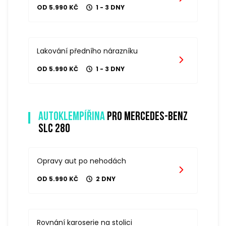
OD 5.990 KČ
1 - 3 DNY
Lakování předního nárazníku
OD 5.990 KČ
1 - 3 DNY
Autoklempířina
pro mercedes-benz
slc 280
Opravy aut po nehodách
OD 5.990 KČ
2 DNY
Rovnání karoserie na stolici