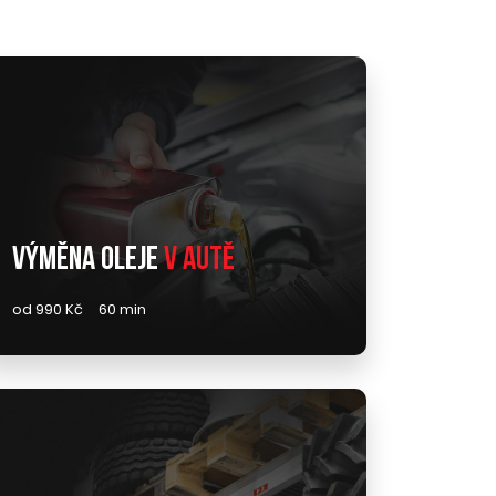
Výměna oleje
v autě
od 990 Kč
60 min