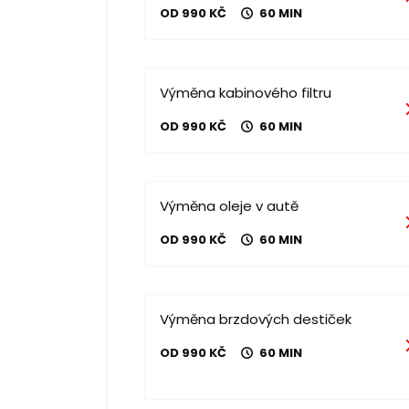
OD 990 KČ
60 MIN
Výměna kabinového filtru
OD 990 KČ
60 MIN
Výměna oleje v autě
OD 990 KČ
60 MIN
Výměna brzdových destiček
OD 990 KČ
60 MIN