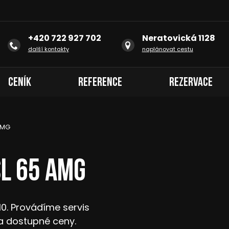
+420 722 927 702
Neratovická 1128
další kontakty
naplánovat cestu
Ceník
Reference
Rezervace
AMG
L 65 AMG
10. Provádíme servis
a dostupné ceny.