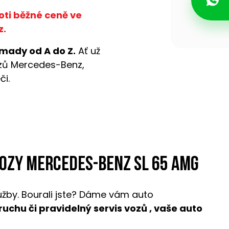
oti běžné ceně ve
z.
mady od A do Z.
Ať už
ozů Mercedes-Benz,
či.
vozy Mercedes-Benz SL 65 AMG
užby. Bourali jste? Dáme vám auto
oruchu či pravidelný servis vozů , vaše auto