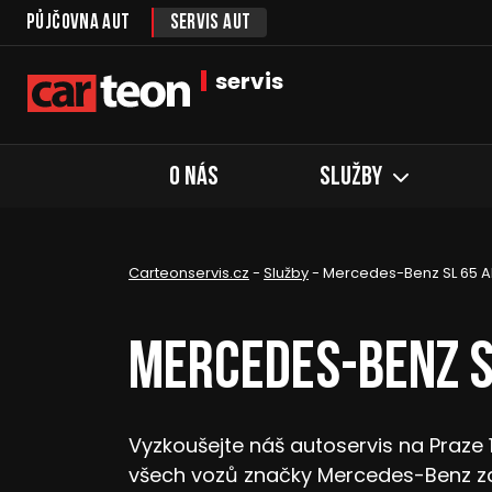
Půjčovna aut
Servis aut
servis
O nás
Služby
Carteonservis.cz
-
Služby
-
Mercedes-Benz SL 65 
Mercedes-Benz S
Vyzkoušejte náš autoservis na Praze 
všech vozů značky Mercedes-Benz z