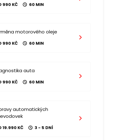
D 990 KČ
60 MIN
ýměna motorového oleje
D 990 KČ
60 MIN
iagnostika auta
D 990 KČ
60 MIN
pravy automatických
řevodovek
 19.990 KČ
3 - 5 DNÍ