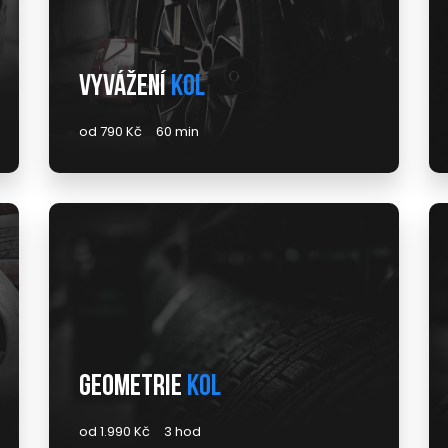
Vyvážení
kol
od 790 Kč
60 min
Geometrie
kol
od 1.990 Kč
3 hod