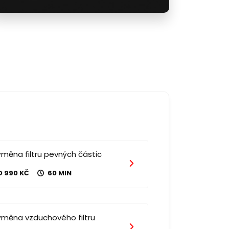
měna filtru pevných částic
D 990 KČ
60 MIN
ýměna vzduchového filtru