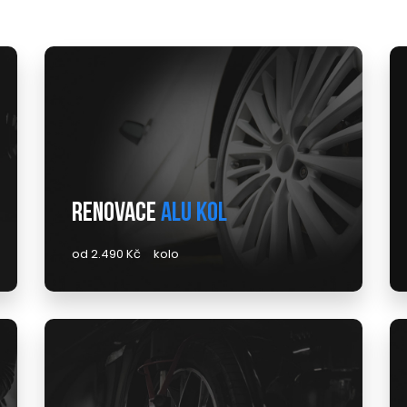
Renovace
alu kol
od 2.490 Kč
kolo