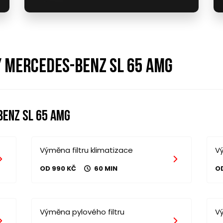
y mercedes-benz sl 65 amg
enz sl 65 amg
Výměna filtru klimatizace
Vý
OD 990 KČ
60 MIN
O
Výměna pylového filtru
V