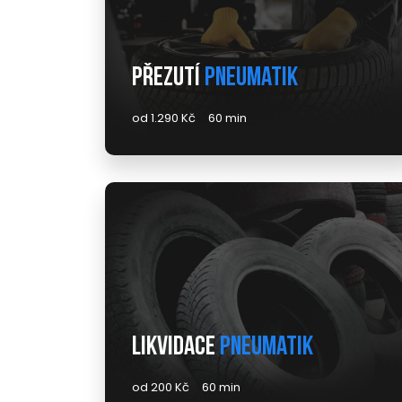
Přezutí
pneumatik
od 1.290 Kč
60 min
Likvidace
pneumatik
od 200 Kč
60 min