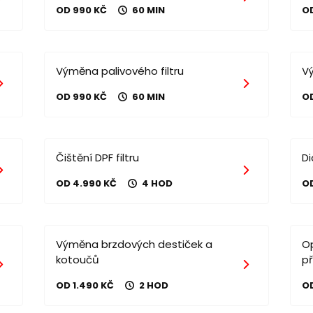
OD 990 KČ
60 MIN
O
Výměna palivového filtru
V
OD 990 KČ
60 MIN
O
Čištění DPF filtru
D
OD 4.990 KČ
4 HOD
O
Výměna brzdových destiček a
O
kotoučů
p
OD 1.490 KČ
2 HOD
OD