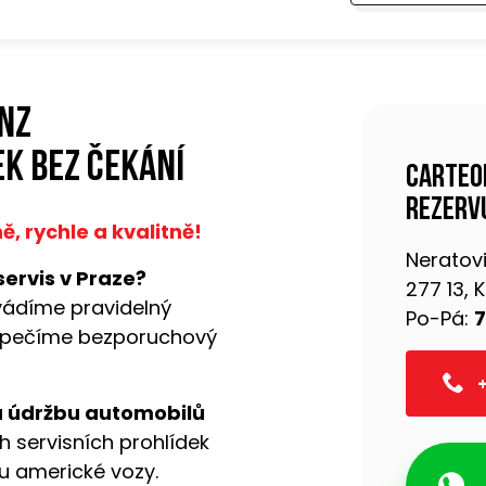
nz
k bez čekání
Carteo
rezervu
 rychle a kvalitně!
Neratovi
servis v Praze?
277 13,
vádíme pravidelný
Po-Pá:
7
pečíme bezporuchový
+
a údržbu automobilů
h servisních prohlídek
ou americké vozy.