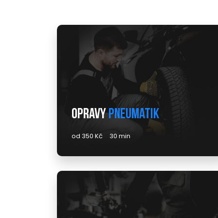
Opravy
pneumatik
od 350 Kč
30 min