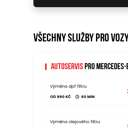
Všechny služby pro voz
Autoservis
pro mercedes-b
Výměna dpf filtru
OD 990 KČ
60 MIN
Výměna olejového filtru