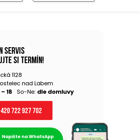
n servis
jte si termín!
cká 1128
 Kostelec nad Labem
 – 18
So-Ne:
dle domluvy
420 722 927 702
Napište na WhatsApp