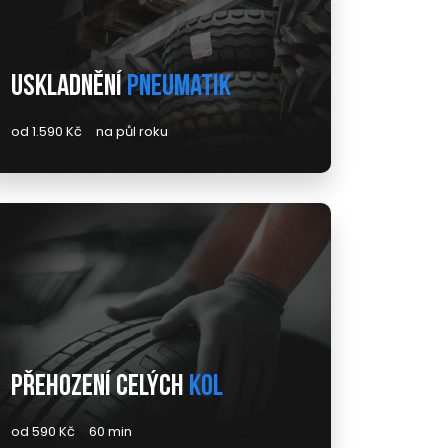
Uskladnění
pneumatik
od 1.590 Kč
na půl roku
Přehození celých
kol
od 590 Kč
60 min