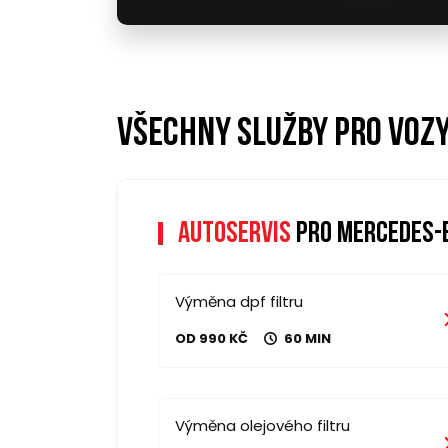
Všechny služby pro voz
Autoservis
pro mercedes-b
Výměna dpf filtru
OD 990 KČ
60 MIN
Výměna olejového filtru