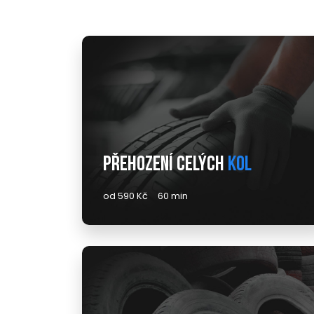
Přehození celých
kol
od 590 Kč
60 min