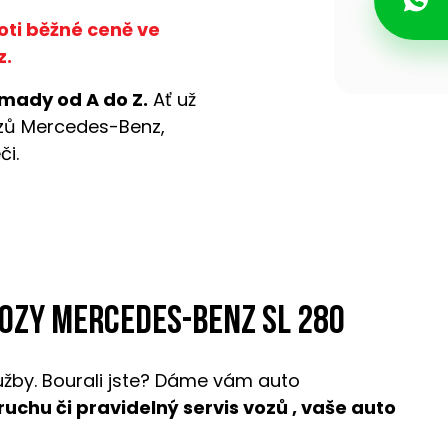
oti běžné ceně ve
z.
mady od A do Z.
Ať už
ozů Mercedes-Benz,
či.
vozy Mercedes-Benz SL 280
užby. Bourali jste? Dáme vám auto
oruchu či pravidelný servis vozů , vaše auto