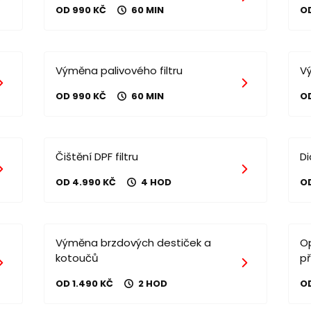
OD 990 KČ
60 MIN
O
Výměna palivového filtru
V
OD 990 KČ
60 MIN
O
Čištění DPF filtru
D
OD 4.990 KČ
4 HOD
O
Výměna brzdových destiček a
O
kotoučů
p
OD 1.490 KČ
2 HOD
OD