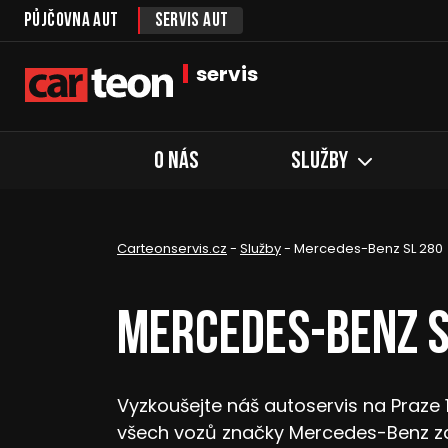
Půjčovna aut
Servis aut
servis
O nás
Služby
Carteonservis.cz
-
Služby
-
Mercedes-Benz SL 280
Mercedes-Benz S
Vyzkoušejte náš autoservis na Praze 
všech vozů značky Mercedes-Benz z