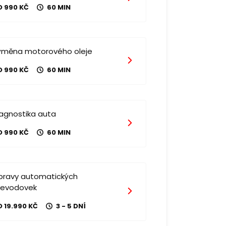
D 990 KČ
60 MIN
ýměna motorového oleje
D 990 KČ
60 MIN
iagnostika auta
D 990 KČ
60 MIN
pravy automatických
řevodovek
 19.990 KČ
3 - 5 DNÍ