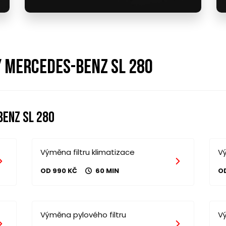
y mercedes-benz sl 280
enz sl 280
Výměna filtru klimatizace
Vý
OD 990 KČ
60 MIN
O
Výměna pylového filtru
V