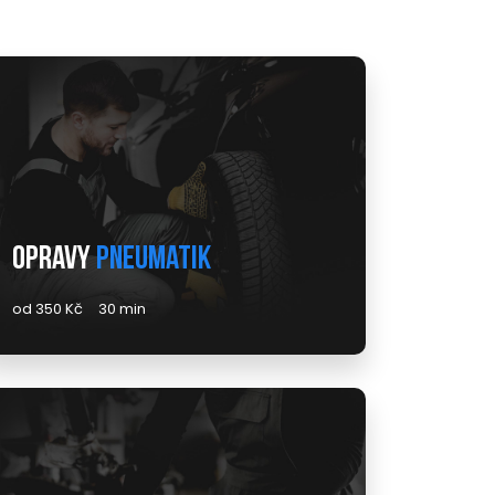
Opravy
pneumatik
od 350 Kč
30 min