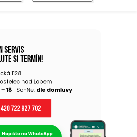
n servis
jte si termín!
cká 1128
 Kostelec nad Labem
 – 18
So-Ne:
dle domluvy
420 722 927 702
Napište na WhatsApp