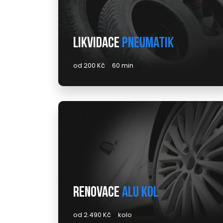
Likvidace
pneumatik
od 200 Kč
60 min
Renovace
alu kol
od 2.490 Kč
kolo