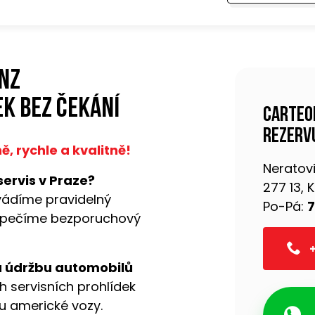
nz
k bez čekání
Carteo
rezervu
 rychle a kvalitně!
Neratovi
servis v Praze?
277 13,
vádíme pravidelný
Po-Pá:
7
pečíme bezporuchový
+
a údržbu automobilů
h servisních prohlídek
ou americké vozy.