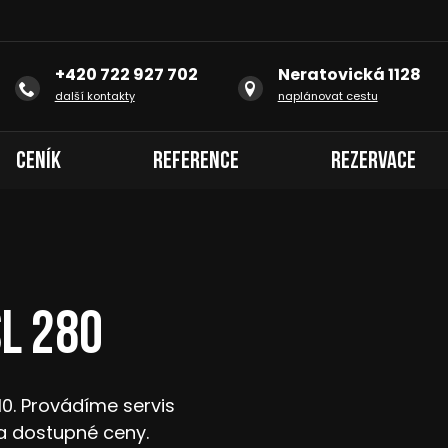
+420 722 927 702
Neratovická 1128
další kontakty
naplánovat cestu
Ceník
Reference
Rezervace
L 280
10. Provádíme servis
a dostupné ceny.