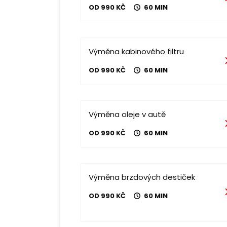
OD 990 KČ
60 MIN
Výměna kabinového filtru
OD 990 KČ
60 MIN
Výměna oleje v autě
OD 990 KČ
60 MIN
Výměna brzdových destiček
OD 990 KČ
60 MIN