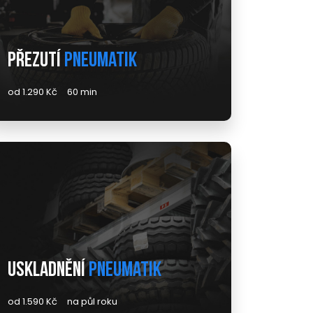
Přezutí
pneumatik
od 1.290 Kč
60 min
Uskladnění
pneumatik
od 1.590 Kč
na půl roku