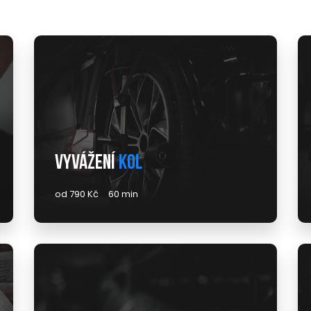
Vyvážení
kol
od 790 Kč
60 min