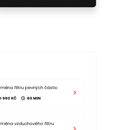
měna filtru pevných částic
D 990 KČ
60 MIN
ýměna vzduchového filtru