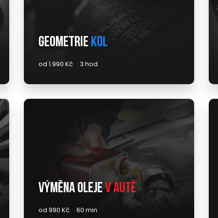
Geometrie
kol
od 1.990 Kč
3 hod
Výměna oleje
v autě
od 990 Kč
60 min