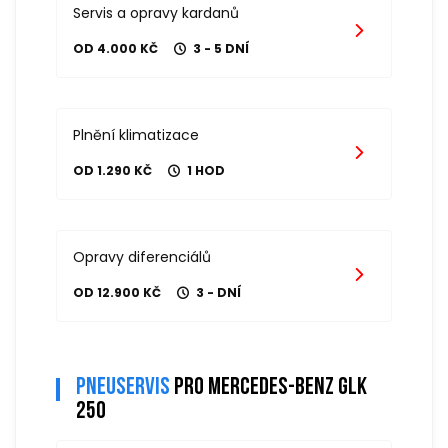
Servis a opravy kardanů
OD 4.000 KČ
3 - 5 DNÍ
Plnění klimatizace
OD 1.290 KČ
1 HOD
Opravy diferenciálů
OD 12.900 KČ
3 - DNÍ
Pneuservis
pro mercedes-benz glk
250