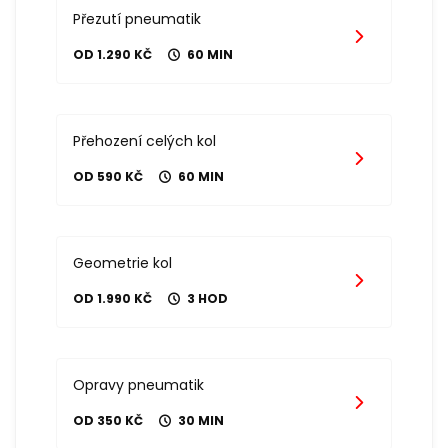
Přezutí pneumatik
OD 1.290 KČ
60 MIN
Přehození celých kol
OD 590 KČ
60 MIN
Geometrie kol
OD 1.990 KČ
3 HOD
Opravy pneumatik
OD 350 KČ
30 MIN