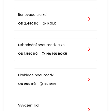
Renovace alu kol
OD 2.490 KČ
KOLO
Uskladnění pneumatik a kol
OD 1.590 KČ
NA PŮL ROKU
Likvidace pneumatik
OD 200 KČ
60 MIN
Vyvážení kol