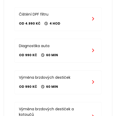
Čištění DPF filtru
OD 4.990 KČ
4 HOD
Diagnostika auta
OD 990 KČ
60 MIN
Výměna brzdových destiček
OD 990 KČ
60 MIN
Výměna brzdových destiček a
kotoučů