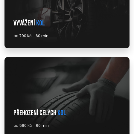
Vyvážení
kol
od 790 Kč
60 min
Přehození celých
kol
od 590 Kč
60 min