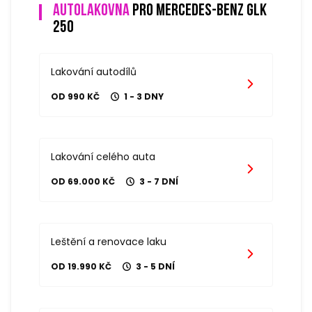
Autolakovna
pro mercedes-benz glk
250
Lakování autodílů
OD 990 KČ
1 - 3 DNY
Lakování celého auta
OD 69.000 KČ
3 - 7 DNÍ
Leštění a renovace laku
OD 19.990 KČ
3 - 5 DNÍ