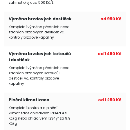
zahrnut olej cca 500 Kč/L
Výměna brzdových destiček
od 990 Kč
Kompletní výměna předních nebo
zadních brzdových destiček vč.
kontroly brzdové kapaliny
Výměna brzdových kotoučů
od 1 490 Kč
i destiček
Kompletní výměna předních nebo
zadních brzdových kotoučů i
destiček vč. kontroly brzdové
kapaliny
Plnění klimatizace
od 1 290 Kč
Kompletní kontrola a plnění
klimatizace chladivem R134a 4.5
Kč/g nebo chladivem 1234yf za 9.9
Kč/g