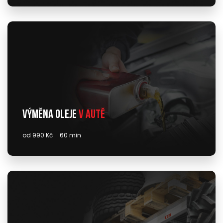
Výměna oleje
v autě
od 990 Kč
60 min