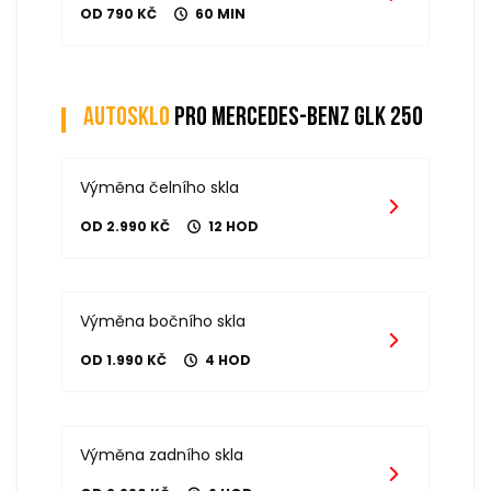
OD 790 KČ
60 MIN
Autosklo
pro mercedes-benz glk 250
Výměna čelního skla
OD 2.990 KČ
12 HOD
Výměna bočního skla
OD 1.990 KČ
4 HOD
Výměna zadního skla