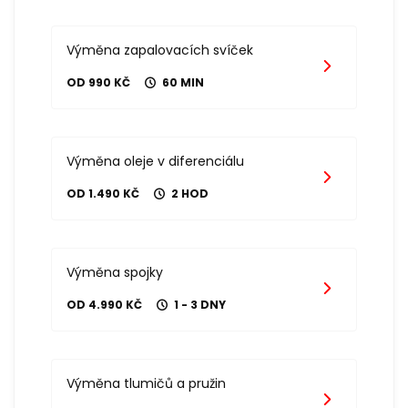
Výměna zapalovacích svíček
OD 990 KČ
60 MIN
Výměna oleje v diferenciálu
OD 1.490 KČ
2 HOD
Výměna spojky
OD 4.990 KČ
1 - 3 DNY
Výměna tlumičů a pružin