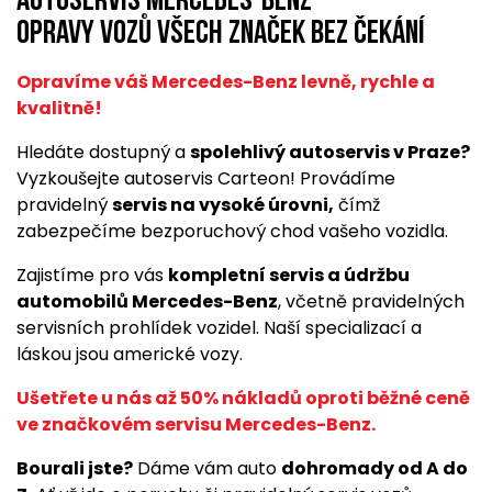
Autoservis Mercedes-Benz
opravy vozů všech značek bez čekání
Opravíme váš Mercedes-Benz levně, rychle a
kvalitně!
Hledáte dostupný a
spolehlivý autoservis v Praze?
Vyzkoušejte autoservis Carteon! Provádíme
pravidelný
servis na vysoké úrovni,
čímž
zabezpečíme bezporuchový chod vašeho vozidla.
Zajistíme pro vás
kompletní servis a údržbu
automobilů Mercedes-Benz
, včetně pravidelných
servisních prohlídek vozidel. Naší specializací a
láskou jsou americké vozy.
Ušetřete u nás až 50% nákladů oproti běžné ceně
ve značkovém servisu Mercedes-Benz.
Bourali jste?
Dáme vám auto
dohromady od A do