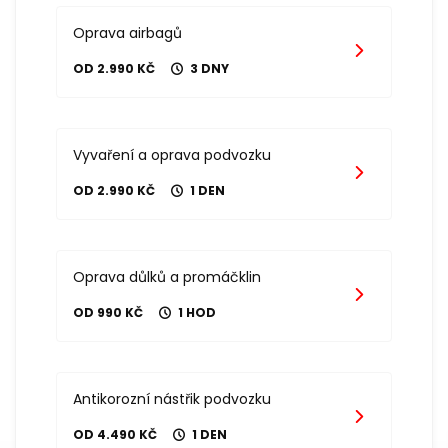
Oprava airbagů
OD 2.990 KČ
3 DNY
Vyvaření a oprava podvozku
OD 2.990 KČ
1 DEN
Oprava důlků a promáčklin
OD 990 KČ
1 HOD
Antikorozní nástřik podvozku
OD 4.490 KČ
1 DEN