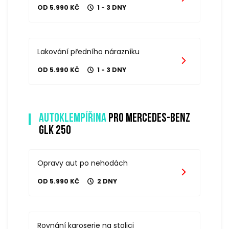
OD 5.990 KČ
1 - 3 DNY
Lakování předního nárazníku
OD 5.990 KČ
1 - 3 DNY
Autoklempířina
pro mercedes-benz
glk 250
Opravy aut po nehodách
OD 5.990 KČ
2 DNY
Rovnání karoserie na stolici