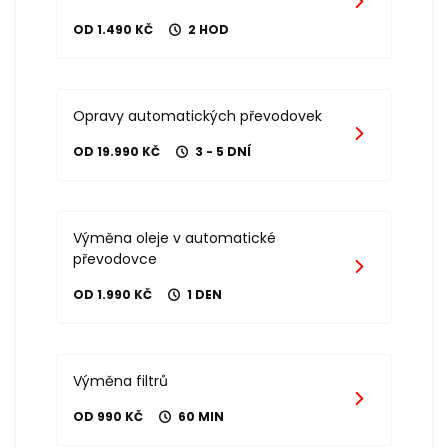
OD 1.490 KČ
2 HOD
Opravy automatických převodovek
OD 19.990 KČ
3 - 5 DNÍ
Výměna oleje v automatické
převodovce
OD 1.990 KČ
1 DEN
Výměna filtrů
OD 990 KČ
60 MIN