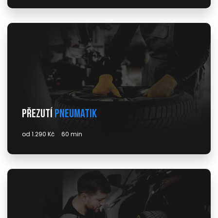
Přezutí
pneumatik
od 1.290 Kč
60 min