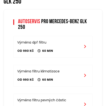
glk 250
Autoservis
pro mercedes-benz glk
250
Výměna dpf filtru
OD 990 KČ
60 MIN
Výměna filtru klimatizace
OD 990 KČ
60 MIN
Výměna filtru pevných částic