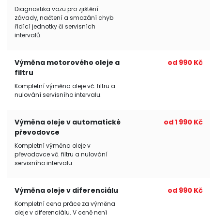
Diagnostika vozu pro zjištění
závady, načtení a smazání chyb
řídící jednotky či servisních
intervalů.
Výměna motorového oleje a
od 990 Kč
filtru
Kompletní výměna oleje vč. filtru a
nulování servisního intervalu.
Výměna oleje v automatické
od 1 990 Kč
převodovce
Kompletní výměna oleje v
převodovce vč. filtru a nulování
servisního intervalu
Výměna oleje v diferenciálu
od 990 Kč
Kompletní cena práce za výměna
oleje v diferenciálu. V ceně není