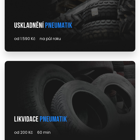
Uskladnění
pneumatik
od 1.590 Kč
na půl roku
Likvidace
pneumatik
od 200 Kč
60 min