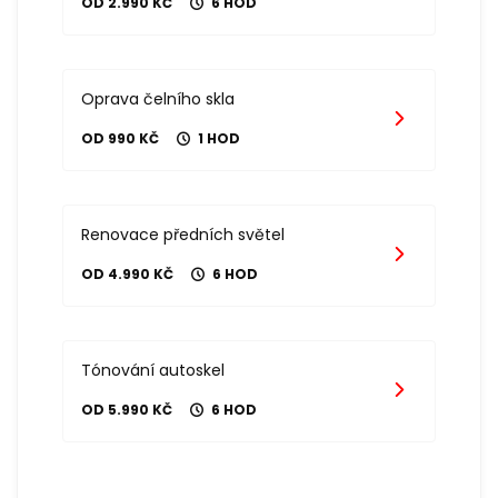
OD 2.990 KČ
6 HOD
Oprava čelního skla
OD 990 KČ
1 HOD
Renovace předních světel
OD 4.990 KČ
6 HOD
Tónování autoskel
OD 5.990 KČ
6 HOD