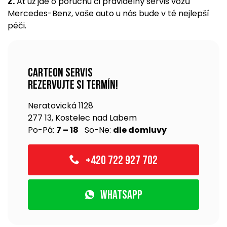
Z.
Ať už jde o poruchu či pravidelný servis vozů
Mercedes-Benz, vaše auto u nás bude v té nejlepší
péči.
Carteon servis
rezervujte si termín!
Neratovická 1128
277 13, Kostelec nad Labem
Po-Pá:
7 – 18
So-Ne:
dle domluvy
+420 722 927 702
WhatsApp