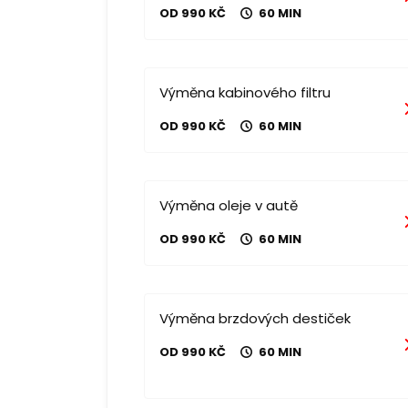
OD 990 KČ
60 MIN
Výměna kabinového filtru
OD 990 KČ
60 MIN
Výměna oleje v autě
OD 990 KČ
60 MIN
Výměna brzdových destiček
OD 990 KČ
60 MIN