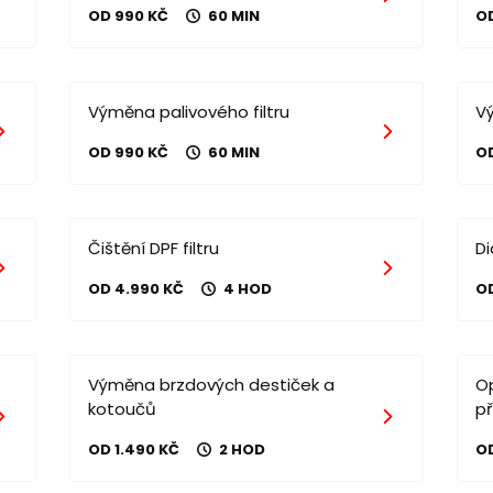
OD 990 KČ
60 MIN
O
Výměna palivového filtru
V
OD 990 KČ
60 MIN
O
Čištění DPF filtru
D
OD 4.990 KČ
4 HOD
O
Výměna brzdových destiček a
O
kotoučů
p
OD 1.490 KČ
2 HOD
OD