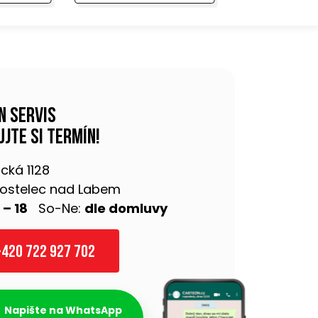
n servis
jte si termín!
cká 1128
 Kostelec nad Labem
 – 18
So-Ne:
dle domluvy
420 722 927 702
Napište na WhatsApp