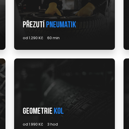
Přezutí
pneumatik
od 1.290 Kč
60 min
Geometrie
kol
od 1.990 Kč
3 hod