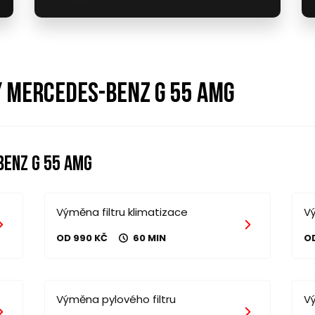
y mercedes-benz g 55 amg
enz g 55 amg
Výměna filtru klimatizace
Vý
OD 990 KČ
60 MIN
O
Výměna pylového filtru
V