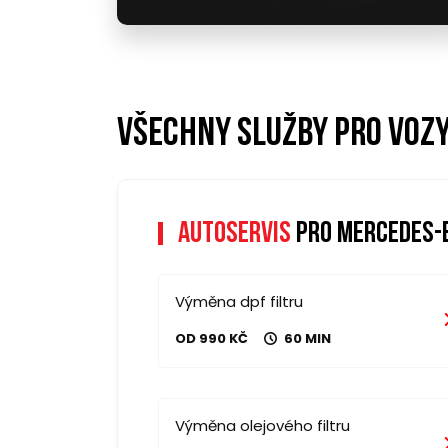
Všechny služby pro voz
Autoservis
pro mercedes-b
Výměna dpf filtru
OD 990 KČ
60 MIN
Výměna olejového filtru