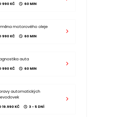
D 990 KČ
60 MIN
ýměna motorového oleje
D 990 KČ
60 MIN
iagnostika auta
D 990 KČ
60 MIN
pravy automatických
řevodovek
 19.990 KČ
3 - 5 DNÍ