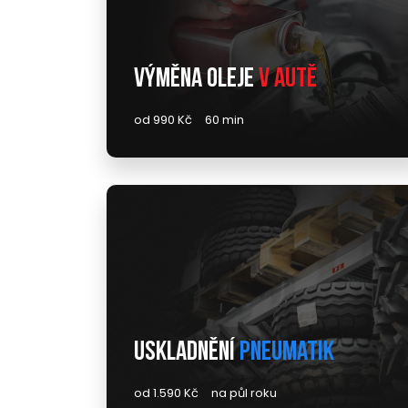
Výměna oleje
v autě
od 990 Kč
60 min
Uskladnění
pneumatik
od 1.590 Kč
na půl roku