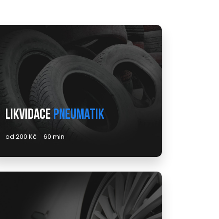
Likvidace
pneumatik
od 200 Kč
60 min