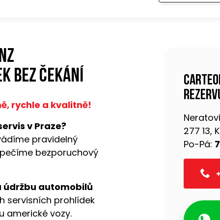
nz
k bez čekání
Carteo
rezervu
 rychle a kvalitně!
Neratovi
servis v Praze?
277 13,
vádíme pravidelný
Po-Pá:
7
pečíme bezporuchový
+
a údržbu automobilů
h servisních prohlídek
ou americké vozy.