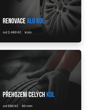
Renovace
alu kol
od 2.490 Kč
kolo
Přehození celých
kol
od 590 Kč
60 min