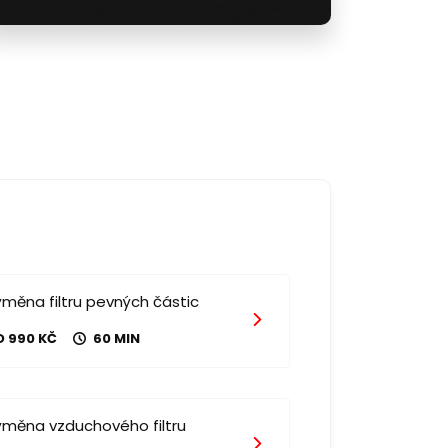
měna filtru pevných částic
D 990 KČ
60 MIN
ýměna vzduchového filtru