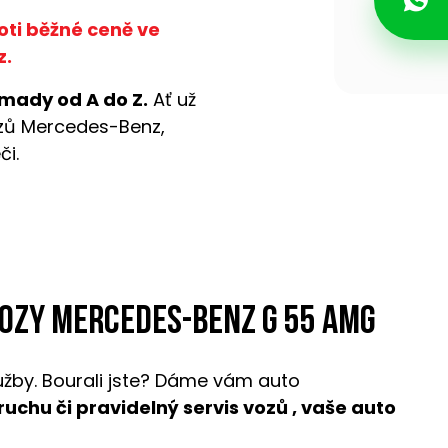
oti běžné ceně ve
z.
mady od A do Z.
Ať už
ozů Mercedes-Benz,
či.
vozy Mercedes-Benz G 55 AMG
užby. Bourali jste? Dáme vám auto
oruchu či pravidelný servis vozů , vaše auto