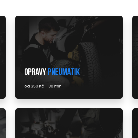
Opravy
pneumatik
od 350 Kč
30 min