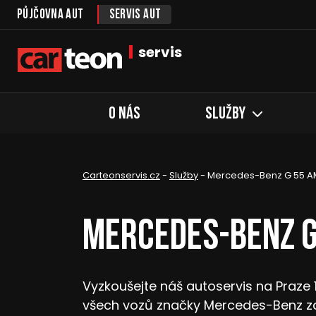
Půjčovna aut
Servis aut
servis
O nás
Služby
Carteonservis.cz
-
Služby
-
Mercedes-Benz G 55 
Mercedes-Benz G
Vyzkoušejte náš autoservis na Praze 
všech vozů značky Mercedes-Benz z