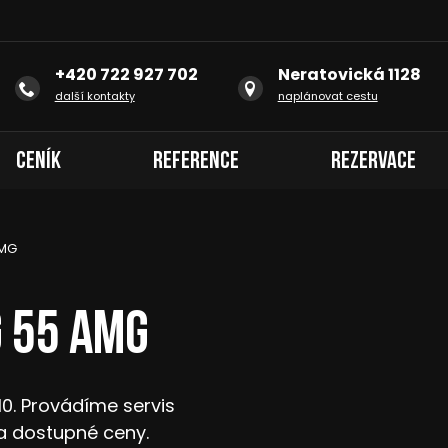
+420 722 927 702
Neratovická 1128
další kontakty
naplánovat cestu
Ceník
Reference
Rezervace
AMG
 55 AMG
10. Provádíme servis
a dostupné ceny.