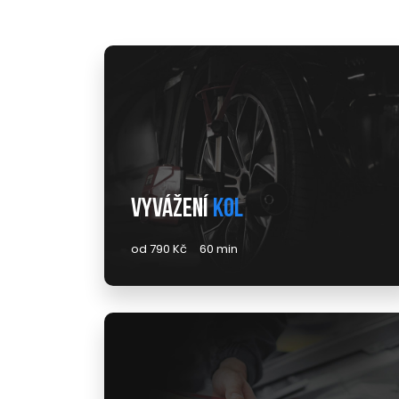
Vyvážení
kol
od 790 Kč
60 min