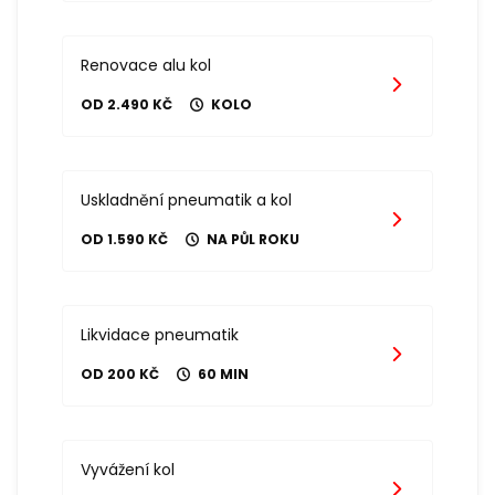
Renovace alu kol
OD 2.490 KČ
KOLO
Uskladnění pneumatik a kol
OD 1.590 KČ
NA PŮL ROKU
Likvidace pneumatik
OD 200 KČ
60 MIN
Vyvážení kol