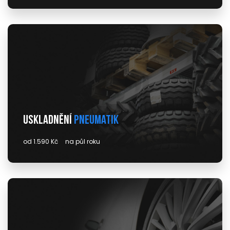
Uskladnění
pneumatik
od 1.590 Kč
na půl roku