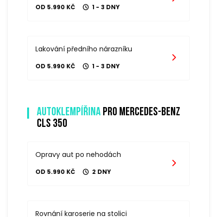
OD 5.990 KČ
1 - 3 DNY
Lakování předního nárazníku
OD 5.990 KČ
1 - 3 DNY
Autoklempířina
pro mercedes-benz
cls 350
Opravy aut po nehodách
OD 5.990 KČ
2 DNY
Rovnání karoserie na stolici