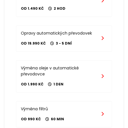
OD 1.490 KČ
2 HOD
Opravy automatických převodovek
OD 19.990 KČ
3 - 5 DNÍ
Výměna oleje v automatické
převodovce
OD 1.990 KČ
1 DEN
Výměna filtrů
OD 990 KČ
60 MIN