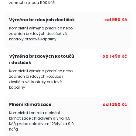
zahrnut olej cca 500 Kč/L
Výměna brzdových destiček
od 990 Kč
Kompletní výměna předních nebo
zadních brzdových destiček vč.
kontroly brzdové kapaliny
Výměna brzdových kotoučů
od 1 490 Kč
i destiček
Kompletní výměna předních nebo
zadních brzdových kotoučů i
destiček vč. kontroly brzdové
kapaliny
Plnění klimatizace
od 1 290 Kč
Kompletní kontrola a plnění
klimatizace chladivem R134a 4.5
Kč/g nebo chladivem 1234yf za 9.9
Kč/g