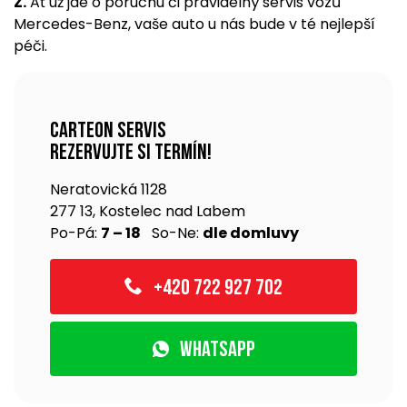
Z.
Ať už jde o poruchu či pravidelný servis vozů
Mercedes-Benz, vaše auto u nás bude v té nejlepší
péči.
Carteon servis
rezervujte si termín!
Neratovická 1128
277 13, Kostelec nad Labem
Po-Pá:
7 – 18
So-Ne:
dle domluvy
+420 722 927 702
WhatsApp