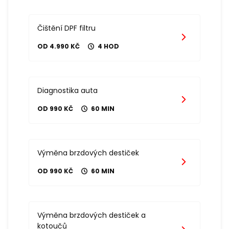
Čištění DPF filtru
OD 4.990 KČ
4 HOD
Diagnostika auta
OD 990 KČ
60 MIN
Výměna brzdových destiček
OD 990 KČ
60 MIN
Výměna brzdových destiček a
kotoučů