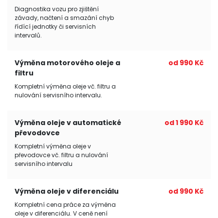
Diagnostika vozu pro zjištění
závady, načtení a smazání chyb
řídící jednotky či servisních
intervalů.
Výměna motorového oleje a
od 990 Kč
filtru
Kompletní výměna oleje vč. filtru a
nulování servisního intervalu.
Výměna oleje v automatické
od 1 990 Kč
převodovce
Kompletní výměna oleje v
převodovce vč. filtru a nulování
servisního intervalu
Výměna oleje v diferenciálu
od 990 Kč
Kompletní cena práce za výměna
oleje v diferenciálu. V ceně není