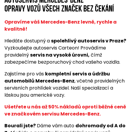
Autoservis Mercedes-Benz
opravy vozů všech značek bez čekání
Opravíme váš Mercedes-Benz levně, rychle a
kvalitně!
Hledáte dostupný a
spolehlivý autoservis v Praze?
Vyzkoušejte autoservis Carteon! Provádíme
pravidelný
servis na vysoké úrovni,
čímž
zabezpečíme bezporuchový chod vašeho vozidla.
Zajistíme pro vás
kompletní servis a údržbu
automobilů Mercedes-Benz
, včetně pravidelných
servisních prohlídek vozidel. Naší specializací a
láskou jsou americké vozy.
Ušetřete u nás až 50% nákladů oproti běžné ceně
ve značkovém servisu Mercedes-Benz.
Bourali jste?
Dáme vám auto
dohromady od A do