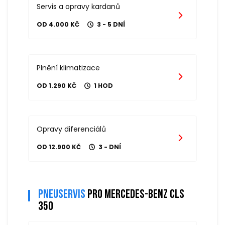
Servis a opravy kardanů
OD 4.000 KČ
3 - 5 DNÍ
Plnění klimatizace
OD 1.290 KČ
1 HOD
Opravy diferenciálů
OD 12.900 KČ
3 - DNÍ
Pneuservis
pro mercedes-benz cls
350