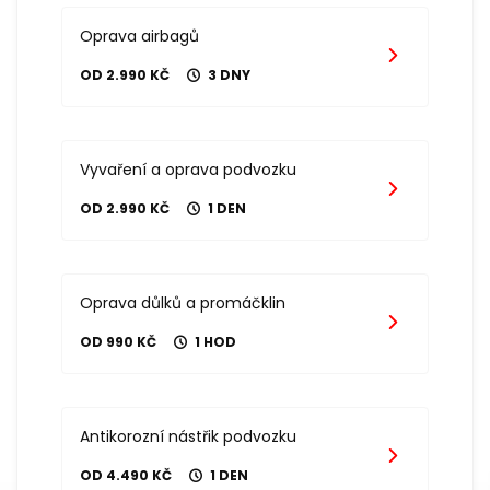
Oprava airbagů
OD 2.990 KČ
3 DNY
Vyvaření a oprava podvozku
OD 2.990 KČ
1 DEN
Oprava důlků a promáčklin
OD 990 KČ
1 HOD
Antikorozní nástřik podvozku
OD 4.490 KČ
1 DEN