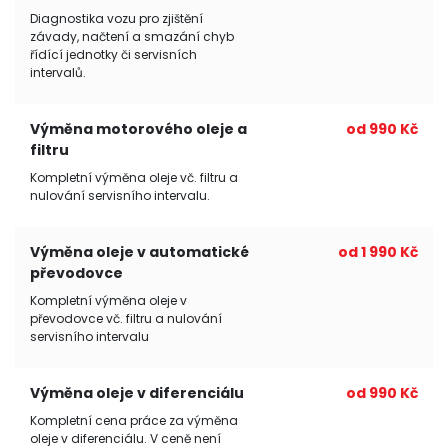
Diagnostika vozu pro zjištění
závady, načtení a smazání chyb
řídící jednotky či servisních
intervalů.
Výměna motorového oleje a
od 990 Kč
filtru
Kompletní výměna oleje vč. filtru a
nulování servisního intervalu.
Výměna oleje v automatické
od 1 990 Kč
převodovce
Kompletní výměna oleje v
převodovce vč. filtru a nulování
servisního intervalu
Výměna oleje v diferenciálu
od 990 Kč
Kompletní cena práce za výměna
oleje v diferenciálu. V ceně není