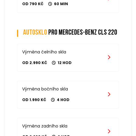
OD 790 KČ
60 MIN
Autosklo
pro mercedes-benz cls 220
Výměna čelního skla
OD 2.990 KČ
12 HOD
Výměna bočního skla
OD 1.990 KČ
4 HOD
Výměna zadního skla