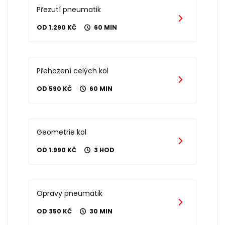
Přezutí pneumatik
OD 1.290 KČ
60 MIN
Přehození celých kol
OD 590 KČ
60 MIN
Geometrie kol
OD 1.990 KČ
3 HOD
Opravy pneumatik
OD 350 KČ
30 MIN