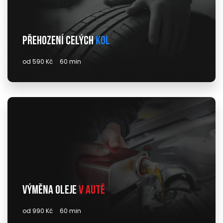
Přehození celých
kol
od 590 Kč
60 min
Výměna oleje
v autě
od 990 Kč
60 min