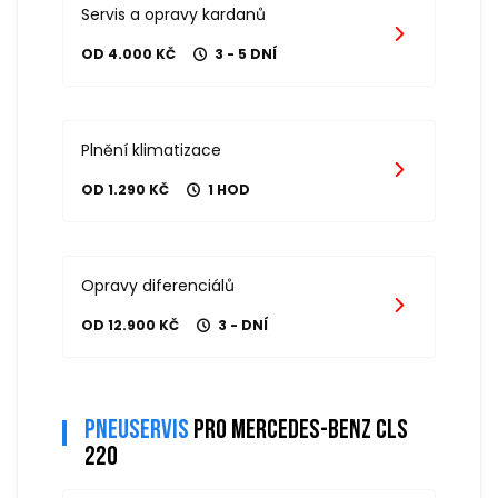
Servis a opravy kardanů
OD 4.000 KČ
3 - 5 DNÍ
Plnění klimatizace
OD 1.290 KČ
1 HOD
Opravy diferenciálů
OD 12.900 KČ
3 - DNÍ
Pneuservis
pro mercedes-benz cls
220