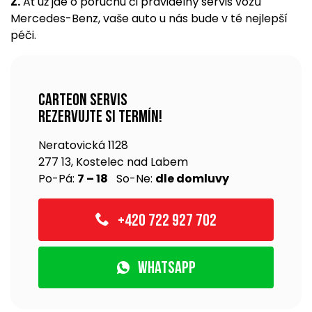
Z.
Ať už jde o poruchu či pravidelný servis vozů
Mercedes-Benz, vaše auto u nás bude v té nejlepší
péči.
Carteon servis
rezervujte si termín!
Neratovická 1128
277 13, Kostelec nad Labem
Po-Pá:
7 – 18
So-Ne:
dle domluvy
+420 722 927 702
WhatsApp