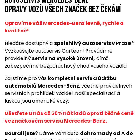
Autoservis Mercedes-Benz
opravy vozů všech značek bez čekání
Opravíme váš Mercedes-Benz levně, rychle a
kvalitně!
Hledáte dostupný a
spolehlivý autoservis v Praze?
Vyzkoušejte autoservis Carteon! Provádíme
pravidelný
servis na vysoké úrovni,
čímž
zabezpečíme bezporuchový chod vašeho vozidla.
Zajistíme pro vás
kompletní servis a údržbu
automobilů Mercedes-Benz
, včetně pravidelných
servisních prohlídek vozidel. Naší specializací a
láskou jsou americké vozy.
Ušetřete u nás až 50% nákladů oproti běžné ceně
ve značkovém servisu Mercedes-Benz.
Bourali jste?
Dáme vám auto
dohromady od A do