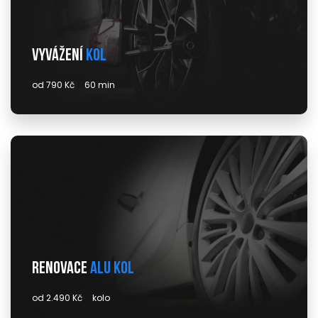
Vyvážení
kol
od 790 Kč
60 min
Renovace
alu kol
od 2.490 Kč
kolo