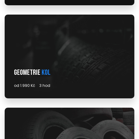
Geometrie
kol
od 1.990 Kč
3 hod