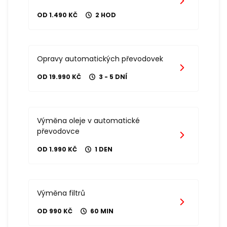
OD 1.490 KČ
2 HOD
Opravy automatických převodovek
OD 19.990 KČ
3 - 5 DNÍ
Výměna oleje v automatické
převodovce
OD 1.990 KČ
1 DEN
Výměna filtrů
OD 990 KČ
60 MIN