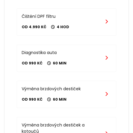
Čištění DPF filtru
OD 4.990 KČ
4 HOD
Diagnostika auta
OD 990 KČ
60 MIN
Výměna brzdových destiček
OD 990 KČ
60 MIN
Výměna brzdových destiček a
kotoučů