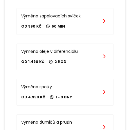
Výměna zapalovacích svíček
OD 990 KČ
60 MIN
Výměna oleje v diferenciálu
OD 1.490 KČ
2 HOD
Výměna spojky
OD 4.990 KČ
1 - 3 DNY
Výměna tlumičů a pružin