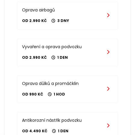
Oprava airbagů
OD 2.990 KČ
3 DNY
Vyvaření a oprava podvozku
OD 2.990 KČ
1 DEN
Oprava důlků a promáčklin
OD 990 KČ
1 HOD
Antikorozní nástřik podvozku
OD 4.490 KČ
1 DEN