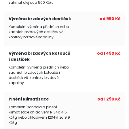
zahrnut olej cca 500 Kč/L
Výměna brzdových destiček
od 990 Kč
Kompletní výměna předních nebo
zadních brzdových destiček vč.
kontroly brzdové kapaliny
Výměna brzdových kotoučů
od 1 490 Kč
i destiček
Kompletní výměna předních nebo
zadních brzdových kotoučů i
destiček vč. kontroly brzdové
kapaliny
Plnění klimatizace
od 1 290 Kč
Kompletní kontrola a plnění
klimatizace chladivem R134a 4.5
Kč/g nebo chladivem 1234yf za 9.9
Kč/g