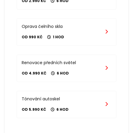
OD 2.990 KČ
6 HOD
Oprava čelního skla
OD 990 KČ
1 HOD
Renovace předních světel
OD 4.990 KČ
6 HOD
Tónování autoskel
OD 5.990 KČ
6 HOD