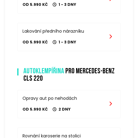
OD 5.990 KČ
1 - 3 DNY
Lakování předního nárazníku
OD 5.990 KČ
1 - 3 DNY
Autoklempířina
pro mercedes-benz
cls 220
Opravy aut po nehodách
OD 5.990 KČ
2 DNY
Rovnání karoserie na stolici