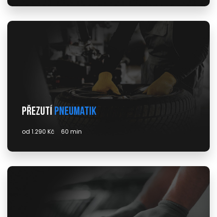
Přezutí
pneumatik
od 1.290 Kč
60 min