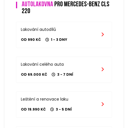
Autolakovna
pro mercedes-benz cls
220
Lakování autodílů
OD 990 KČ
1 - 3 DNY
Lakování celého auta
OD 69.000 KČ
3 - 7 DNÍ
Leštění a renovace laku
OD 19.990 KČ
3 - 5 DNÍ