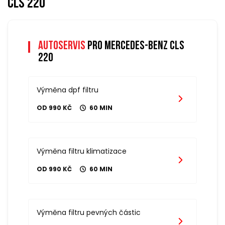
cls 220
Autoservis
pro mercedes-benz cls
220
Výměna dpf filtru
OD 990 KČ
60 MIN
Výměna filtru klimatizace
OD 990 KČ
60 MIN
Výměna filtru pevných částic