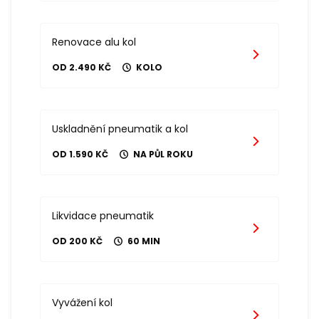
Renovace alu kol
OD 2.490 KČ
KOLO
Uskladnění pneumatik a kol
OD 1.590 KČ
NA PŮL ROKU
Likvidace pneumatik
OD 200 KČ
60 MIN
Vyvážení kol