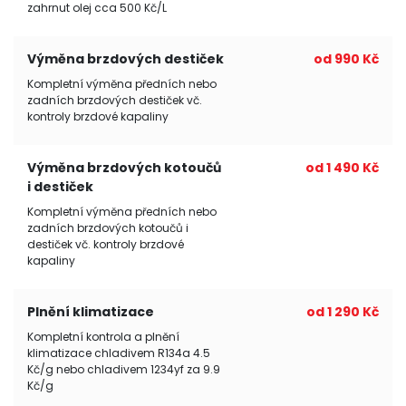
zahrnut olej cca 500 Kč/L
Výměna brzdových destiček
od 990 Kč
Kompletní výměna předních nebo
zadních brzdových destiček vč.
kontroly brzdové kapaliny
Výměna brzdových kotoučů
od 1 490 Kč
i destiček
Kompletní výměna předních nebo
zadních brzdových kotoučů i
destiček vč. kontroly brzdové
kapaliny
Plnění klimatizace
od 1 290 Kč
Kompletní kontrola a plnění
klimatizace chladivem R134a 4.5
Kč/g nebo chladivem 1234yf za 9.9
Kč/g