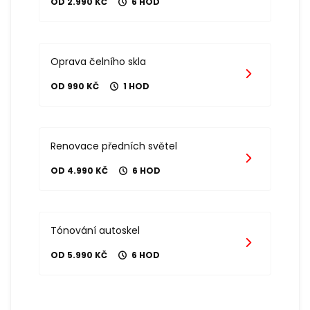
OD 2.990 KČ
6 HOD
Oprava čelního skla
OD 990 KČ
1 HOD
Renovace předních světel
OD 4.990 KČ
6 HOD
Tónování autoskel
OD 5.990 KČ
6 HOD