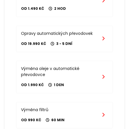
OD 1.490 KČ
2 HOD
Opravy automatických převodovek
OD 19.990 KČ
3 - 5 DNÍ
Výměna oleje v automatické
převodovce
OD 1.990 KČ
1 DEN
Výměna filtrů
OD 990 KČ
60 MIN