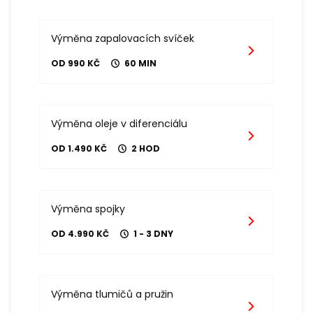
Výměna zapalovacích svíček
OD 990 KČ
60 MIN
Výměna oleje v diferenciálu
OD 1.490 KČ
2 HOD
Výměna spojky
OD 4.990 KČ
1 - 3 DNY
Výměna tlumičů a pružin