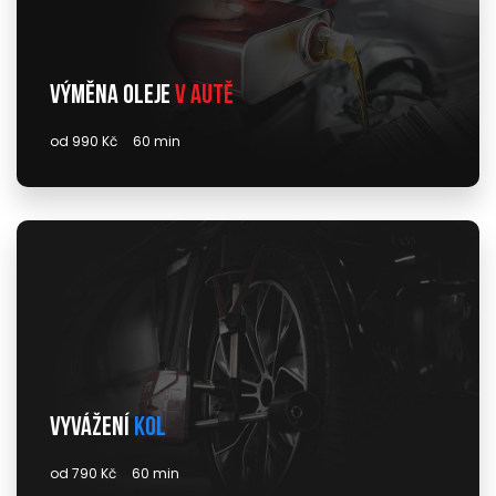
Výměna oleje
v autě
od 990 Kč
60 min
Vyvážení
kol
od 790 Kč
60 min