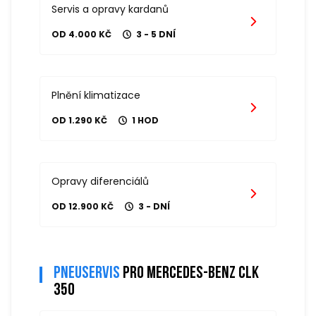
Servis a opravy kardanů
OD 4.000 KČ
3 - 5 DNÍ
Plnění klimatizace
OD 1.290 KČ
1 HOD
Opravy diferenciálů
OD 12.900 KČ
3 - DNÍ
Pneuservis
pro mercedes-benz clk
350