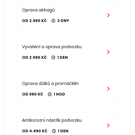
Oprava airbagů
OD 2.990 KČ
3 DNY
Vyvaření a oprava podvozku
OD 2.990 KČ
1 DEN
Oprava důlků a promáčklin
OD 990 KČ
1 HOD
Antikorozní nástřik podvozku
OD 4.490 KČ
1 DEN