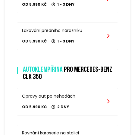
OD 5.990 KČ
1 - 3 DNY
Lakování předního nárazníku
OD 5.990 KČ
1 - 3 DNY
Autoklempířina
pro mercedes-benz
clk 350
Opravy aut po nehodách
OD 5.990 KČ
2 DNY
Rovnání karoserie na stolici