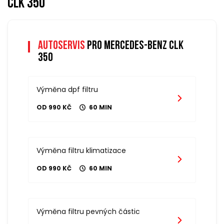
clk 350
Autoservis
pro mercedes-benz clk
350
Výměna dpf filtru
OD 990 KČ
60 MIN
Výměna filtru klimatizace
OD 990 KČ
60 MIN
Výměna filtru pevných částic