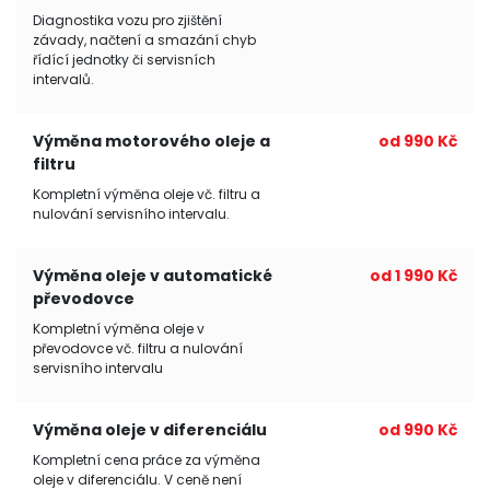
Diagnostika vozu pro zjištění
závady, načtení a smazání chyb
řídící jednotky či servisních
intervalů.
Výměna motorového oleje a
od 990 Kč
filtru
Kompletní výměna oleje vč. filtru a
nulování servisního intervalu.
Výměna oleje v automatické
od 1 990 Kč
převodovce
Kompletní výměna oleje v
převodovce vč. filtru a nulování
servisního intervalu
Výměna oleje v diferenciálu
od 990 Kč
Kompletní cena práce za výměna
oleje v diferenciálu. V ceně není