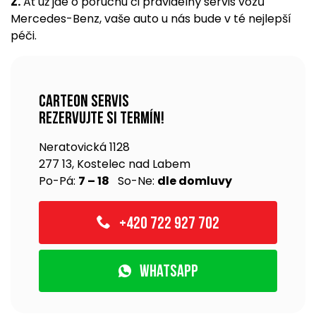
Z.
Ať už jde o poruchu či pravidelný servis vozů
Mercedes-Benz, vaše auto u nás bude v té nejlepší
péči.
Carteon servis
rezervujte si termín!
Neratovická 1128
277 13, Kostelec nad Labem
Po-Pá:
7 – 18
So-Ne:
dle domluvy
+420 722 927 702
WhatsApp