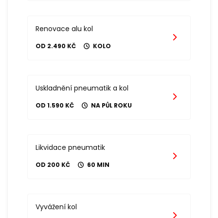
Renovace alu kol
OD 2.490 KČ
KOLO
Uskladnění pneumatik a kol
OD 1.590 KČ
NA PŮL ROKU
Likvidace pneumatik
OD 200 KČ
60 MIN
Vyvážení kol