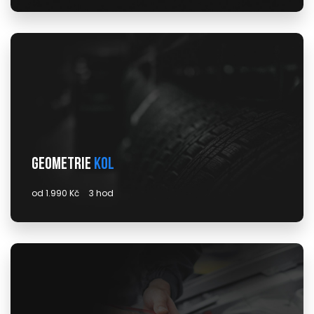
Geometrie
kol
od 1.990 Kč
3 hod