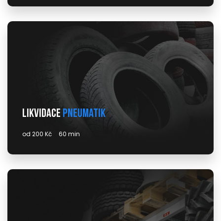
Likvidace
pneumatik
od 200 Kč
60 min