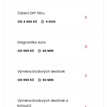
Čištění DPF filtru
OD 4.990 KČ
4 HOD
Diagnostika auta
OD 990 KČ
60 MIN
Výměna brzdových destiček
OD 990 KČ
60 MIN
Výměna brzdových destiček a
kotoučů