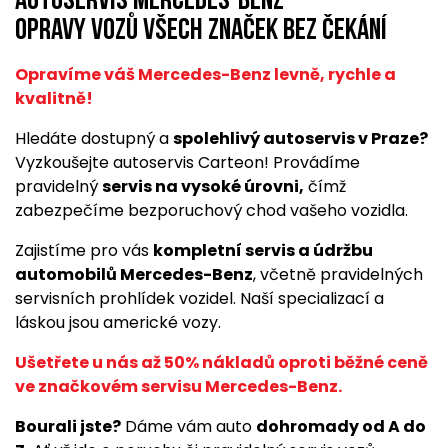
Autoservis Mercedes-Benz
opravy vozů všech značek bez čekání
Opravíme váš Mercedes-Benz levně, rychle a
kvalitně!
Hledáte dostupný a
spolehlivý autoservis v Praze?
Vyzkoušejte autoservis Carteon! Provádíme
pravidelný
servis na vysoké úrovni,
čímž
zabezpečíme bezporuchový chod vašeho vozidla.
Zajistíme pro vás
kompletní servis a údržbu
automobilů Mercedes-Benz
, včetně pravidelných
servisních prohlídek vozidel. Naší specializací a
láskou jsou americké vozy.
Ušetřete u nás až 50% nákladů oproti běžné ceně
ve značkovém servisu Mercedes-Benz.
Bourali jste?
Dáme vám auto
dohromady od A do