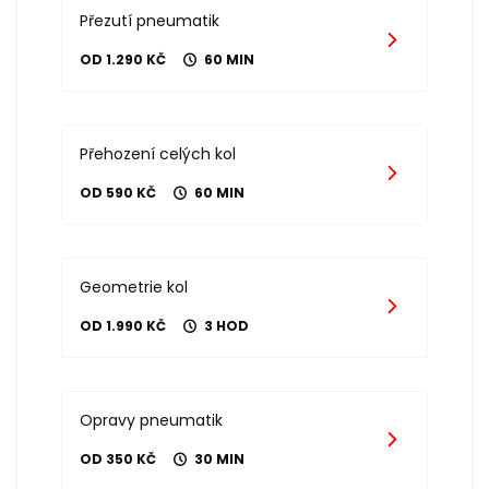
Přezutí pneumatik
OD 1.290 KČ
60 MIN
Přehození celých kol
OD 590 KČ
60 MIN
Geometrie kol
OD 1.990 KČ
3 HOD
Opravy pneumatik
OD 350 KČ
30 MIN