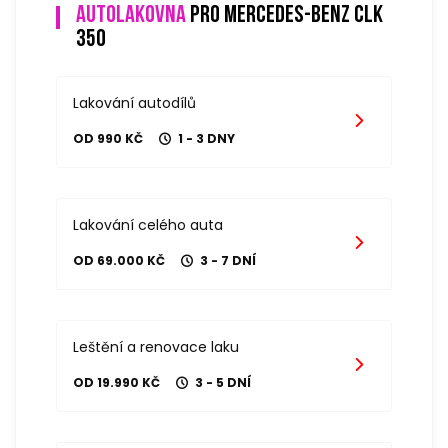
Autolakovna
pro mercedes-benz clk
350
Lakování autodílů
OD 990 KČ
1 - 3 DNY
Lakování celého auta
OD 69.000 KČ
3 - 7 DNÍ
Leštění a renovace laku
OD 19.990 KČ
3 - 5 DNÍ