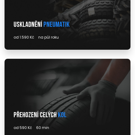
Uskladnění
pneumatik
od 1.590 Kč
na půl roku
Přehození celých
kol
od 590 Kč
60 min