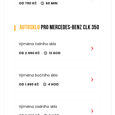
OD 790 KČ
60 MIN
Autosklo
pro mercedes-benz clk 350
Výměna čelního skla
OD 2.990 KČ
12 HOD
Výměna bočního skla
OD 1.990 KČ
4 HOD
Výměna zadního skla