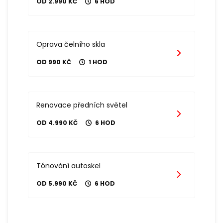
OD 2.990 KČ
6 HOD
Oprava čelního skla
OD 990 KČ
1 HOD
Renovace předních světel
OD 4.990 KČ
6 HOD
Tónování autoskel
OD 5.990 KČ
6 HOD