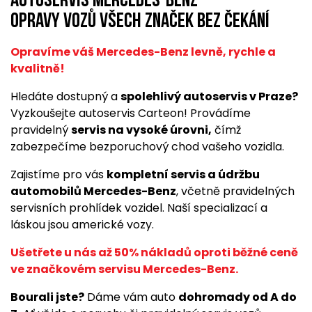
Autoservis Mercedes-Benz
opravy vozů všech značek bez čekání
Opravíme váš Mercedes-Benz levně, rychle a
kvalitně!
Hledáte dostupný a
spolehlivý autoservis v Praze?
Vyzkoušejte autoservis Carteon! Provádíme
pravidelný
servis na vysoké úrovni,
čímž
zabezpečíme bezporuchový chod vašeho vozidla.
Zajistíme pro vás
kompletní servis a údržbu
automobilů Mercedes-Benz
, včetně pravidelných
servisních prohlídek vozidel. Naší specializací a
láskou jsou americké vozy.
Ušetřete u nás až 50% nákladů oproti běžné ceně
ve značkovém servisu Mercedes-Benz.
Bourali jste?
Dáme vám auto
dohromady od A do