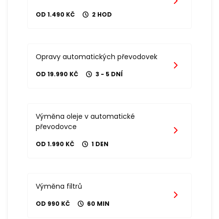
OD 1.490 KČ
2 HOD
Opravy automatických převodovek
OD 19.990 KČ
3 - 5 DNÍ
Výměna oleje v automatické
převodovce
OD 1.990 KČ
1 DEN
Výměna filtrů
OD 990 KČ
60 MIN