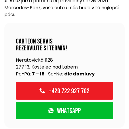
Z.
Ať už jde o poruchu či pravidelný servis vozů
Mercedes-Benz, vaše auto u nás bude v té nejlepší
péči.
Carteon servis
rezervujte si termín!
Neratovická 1128
277 13, Kostelec nad Labem
Po-Pá:
7 – 18
So-Ne:
dle domluvy
+420 722 927 702
WhatsApp