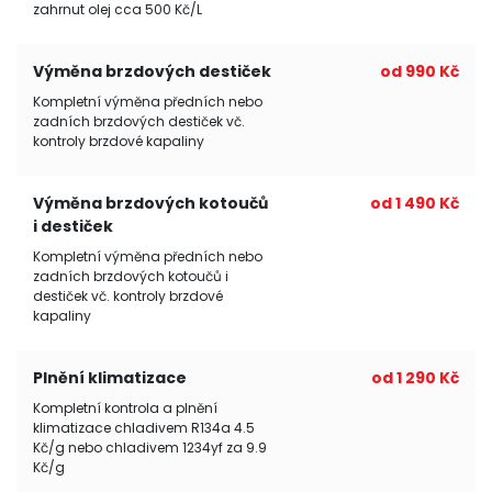
zahrnut olej cca 500 Kč/L
Výměna brzdových destiček
od 990 Kč
Kompletní výměna předních nebo
zadních brzdových destiček vč.
kontroly brzdové kapaliny
Výměna brzdových kotoučů
od 1 490 Kč
i destiček
Kompletní výměna předních nebo
zadních brzdových kotoučů i
destiček vč. kontroly brzdové
kapaliny
Plnění klimatizace
od 1 290 Kč
Kompletní kontrola a plnění
klimatizace chladivem R134a 4.5
Kč/g nebo chladivem 1234yf za 9.9
Kč/g