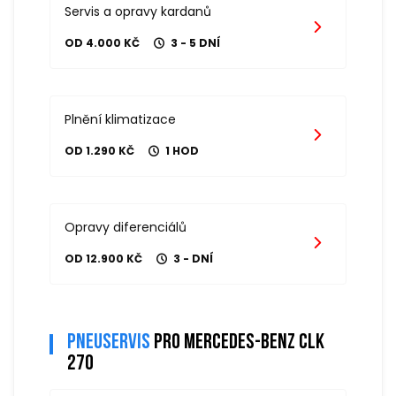
Servis a opravy kardanů
OD 4.000 KČ
3 - 5 DNÍ
Plnění klimatizace
OD 1.290 KČ
1 HOD
Opravy diferenciálů
OD 12.900 KČ
3 - DNÍ
Pneuservis
pro mercedes-benz clk
270