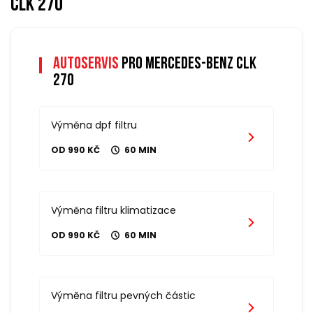
clk 270
Autoservis
pro mercedes-benz clk
270
Výměna dpf filtru
OD 990 KČ
60 MIN
Výměna filtru klimatizace
OD 990 KČ
60 MIN
Výměna filtru pevných částic