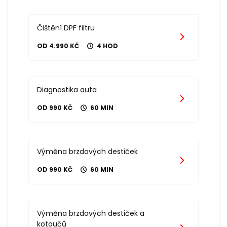
Čištění DPF filtru
OD 4.990 KČ
4 HOD
Diagnostika auta
OD 990 KČ
60 MIN
Výměna brzdových destiček
OD 990 KČ
60 MIN
Výměna brzdových destiček a
kotoučů