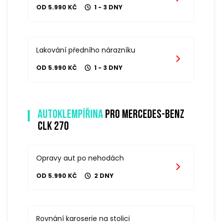
OD 5.990 KČ
1 - 3 DNY
Lakování předního nárazníku
OD 5.990 KČ
1 - 3 DNY
Autoklempířina
pro mercedes-benz
clk 270
Opravy aut po nehodách
OD 5.990 KČ
2 DNY
Rovnání karoserie na stolici