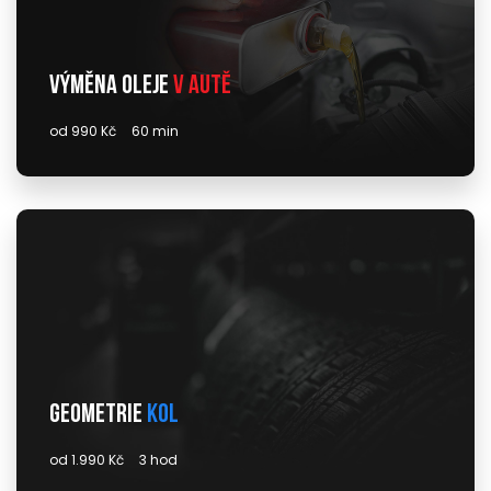
Výměna oleje
v autě
od 990 Kč
60 min
Geometrie
kol
od 1.990 Kč
3 hod