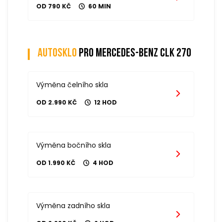
OD 790 KČ
60 MIN
Autosklo
pro mercedes-benz clk 270
Výměna čelního skla
OD 2.990 KČ
12 HOD
Výměna bočního skla
OD 1.990 KČ
4 HOD
Výměna zadního skla