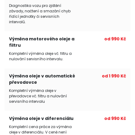
Diagnostika vozu pro zjištění
závady, načtení a smazání chyb
řídící jednotky či servisních
intervalů.
Výměna motorového oleje a
od 990 Kč
filtru
Kompletní výměna oleje vč. filtru a
nulování servisního intervalu.
Výměna oleje v automatické
od 1 990 Kč
převodovce
Kompletní výměna oleje v
převodovce vč. filtru a nulování
servisního intervalu
Výměna oleje v diferenciálu
od 990 Kč
Kompletní cena práce za výměna
oleje v diferenciálu. V ceně není