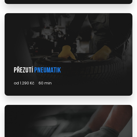
Přezutí
pneumatik
od 1.290 Kč
60 min