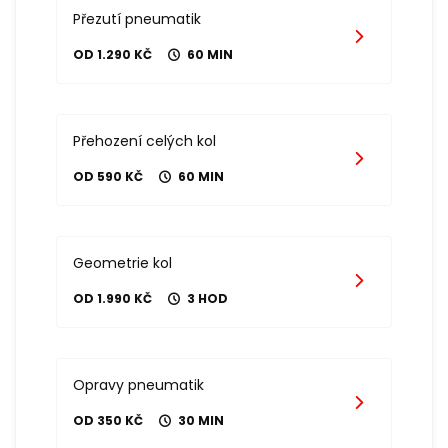
Přezutí pneumatik
OD 1.290 KČ
60 MIN
Přehození celých kol
OD 590 KČ
60 MIN
Geometrie kol
OD 1.990 KČ
3 HOD
Opravy pneumatik
OD 350 KČ
30 MIN