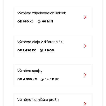
Výměna zapalovacích svíček
OD 990 KČ
60 MIN
Výměna oleje v diferenciálu
OD 1.490 KČ
2 HOD
Výměna spojky
OD 4.990 KČ
1 - 3 DNY
Výměna tlumičů a pružin