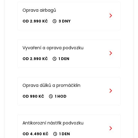
Oprava airbagů
OD 2.990 KČ
3 DNY
Vyvaření a oprava podvozku
OD 2.990 KČ
1 DEN
Oprava důlků a promáčklin
OD 990 KČ
1 HOD
Antikorozní nástřik podvozku
OD 4.490 KČ
1 DEN