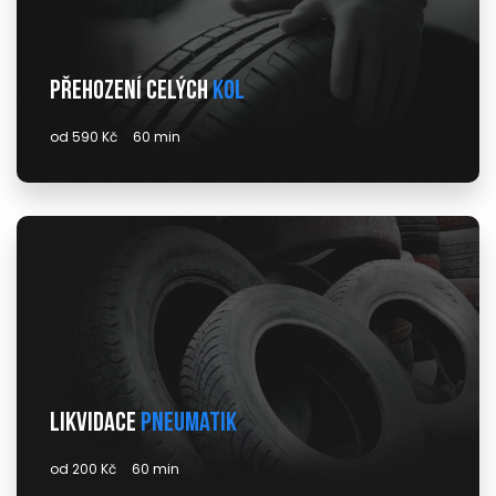
Přehození celých
kol
od 590 Kč
60 min
Likvidace
pneumatik
od 200 Kč
60 min