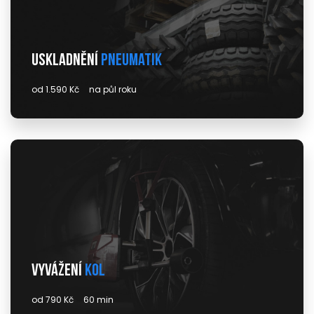
Uskladnění
pneumatik
od 1.590 Kč
na půl roku
Vyvážení
kol
od 790 Kč
60 min