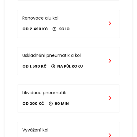
Renovace alu kol
OD 2.490 KČ
KOLO
Uskladnění pneumatik a kol
OD 1.590 KČ
NA PŮL ROKU
Likvidace pneumatik
OD 200 KČ
60 MIN
Vyvážení kol