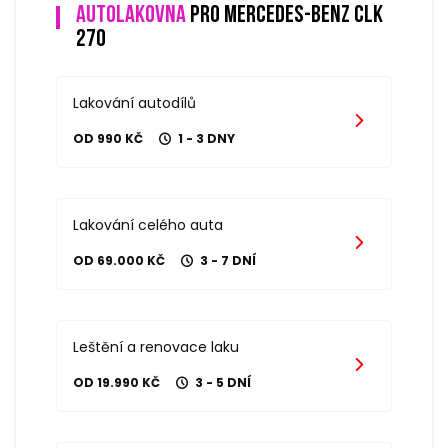
Autolakovna
pro mercedes-benz clk
270
Lakování autodílů
OD 990 KČ
1 - 3 DNY
Lakování celého auta
OD 69.000 KČ
3 - 7 DNÍ
Leštění a renovace laku
OD 19.990 KČ
3 - 5 DNÍ