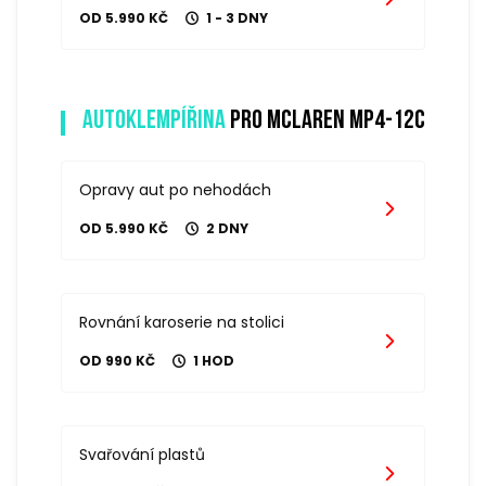
OD 5.990 KČ
1 - 3 DNY
Autoklempířina
pro mclaren mp4-12c
Opravy aut po nehodách
OD 5.990 KČ
2 DNY
Rovnání karoserie na stolici
OD 990 KČ
1 HOD
Svařování plastů