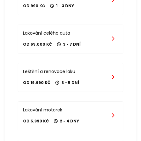
OD 990 KČ
1 - 3 DNY
Lakování celého auta
OD 69.000 KČ
3 - 7 DNÍ
Leštění a renovace laku
OD 19.990 KČ
3 - 5 DNÍ
Lakování motorek
OD 5.990 KČ
2 - 4 DNY