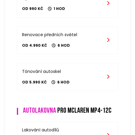
OD 990 KČ
1 HOD
Renovace předních světel
OD 4.990 KČ
6 HOD
Tónování autoskel
OD 5.990 KČ
6 HOD
Autolakovna
pro mclaren mp4-12c
Lakování autodílů