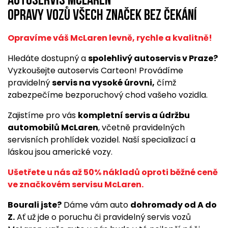
Autoservis McLaren
opravy vozů všech značek bez čekání
Opravíme váš McLaren levně, rychle a kvalitně!
Hledáte dostupný a
spolehlivý autoservis v Praze?
Vyzkoušejte autoservis Carteon! Provádíme
pravidelný
servis na vysoké úrovni,
čímž
zabezpečíme bezporuchový chod vašeho vozidla.
Zajistíme pro vás
kompletní servis a údržbu
automobilů McLaren
, včetně pravidelných
servisních prohlídek vozidel. Naší specializací a
láskou jsou americké vozy.
Ušetřete u nás až 50% nákladů oproti běžné ceně
ve značkovém servisu McLaren.
Bourali jste?
Dáme vám auto
dohromady od A do
Z.
Ať už jde o poruchu či pravidelný servis vozů