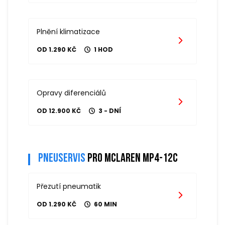
Plnění klimatizace
OD 1.290 KČ
1 HOD
Opravy diferenciálů
OD 12.900 KČ
3 - DNÍ
Pneuservis
pro mclaren mp4-12c
Přezutí pneumatik
OD 1.290 KČ
60 MIN