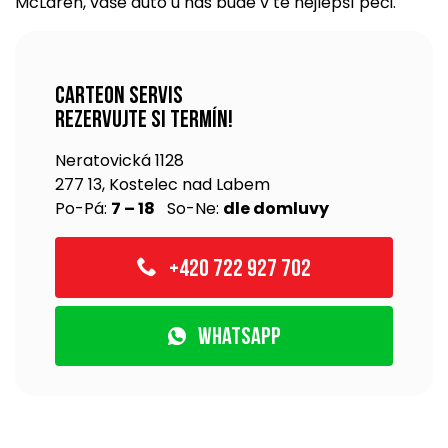
McLaren, vaše auto u nás bude v té nejlepší péči.
Carteon servis
rezervujte si termín!
Neratovická 1128
277 13, Kostelec nad Labem
Po-Pá:
7 – 18
So-Ne:
dle domluvy
+420 722 927 702
WhatsApp