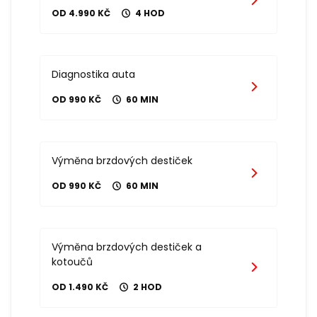
OD 4.990 KČ
4 HOD
Diagnostika auta
OD 990 KČ
60 MIN
Výměna brzdových destiček
OD 990 KČ
60 MIN
Výměna brzdových destiček a
kotoučů
OD 1.490 KČ
2 HOD