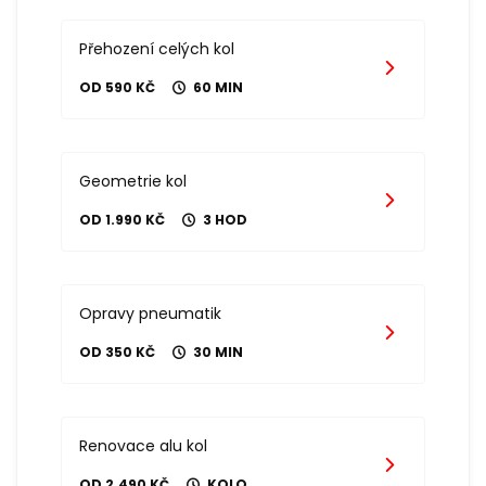
Přehození celých kol
OD 590 KČ
60 MIN
Geometrie kol
OD 1.990 KČ
3 HOD
Opravy pneumatik
OD 350 KČ
30 MIN
Renovace alu kol
OD 2.490 KČ
KOLO