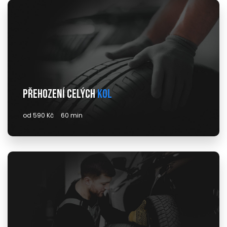
Přehození celých
kol
od 590 Kč
60 min