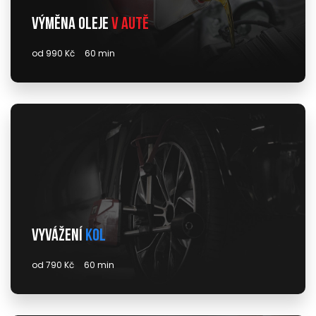
Výměna oleje
v autě
od 990 Kč
60 min
Vyvážení
kol
od 790 Kč
60 min