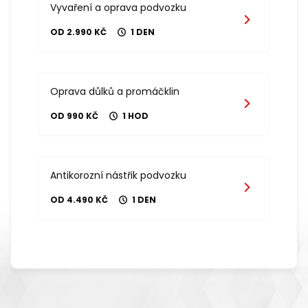
Vyvaření a oprava podvozku
OD 2.990 KČ
1 DEN
Oprava důlků a promáčklin
OD 990 KČ
1 HOD
Antikorozní nástřik podvozku
OD 4.490 KČ
1 DEN