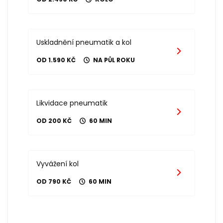
Uskladnění pneumatik a kol
OD 1.590 KČ
NA PŮL ROKU
Likvidace pneumatik
OD 200 KČ
60 MIN
Vyvážení kol
OD 790 KČ
60 MIN