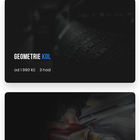
Geometrie
kol
od 1.990 Kč
3 hod