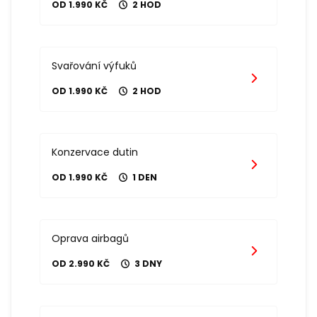
OD 1.990 KČ
2 HOD
Svařování výfuků
OD 1.990 KČ
2 HOD
Konzervace dutin
OD 1.990 KČ
1 DEN
Oprava airbagů
OD 2.990 KČ
3 DNY