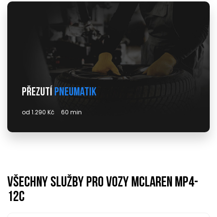
Přezutí
pneumatik
od 1.290 Kč
60 min
Všechny služby pro vozy mclaren mp4-
12c