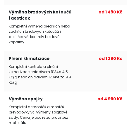
Výměna brzdových kotoučů
od 1 490 Kč
i destiček
Kompletní výměna předních nebo
zadních brzdových kotoučů i
destiček vč. kontroly brzdové
kapaliny
Plnění klimatizace
od 1 290 Kč
Kompletní kontrola a plnění
klimatizace chladivem R134a 4.5
Kč/g nebo chladivem 1234yf za 9.9
Kč/g
Výměna spojky
od 4 990 Kč
Kompletní demontáž a montáž
převodovky vč. výměny spojkové
sady. Cena je pouze za práci bez
materiálu.