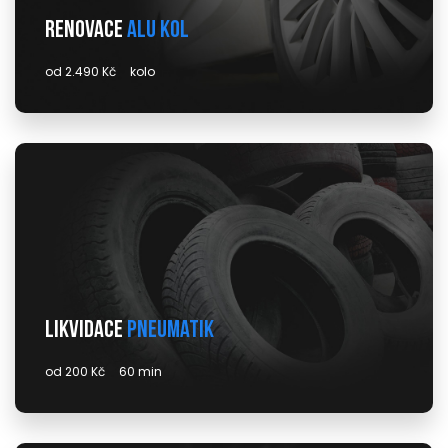
Renovace
alu kol
od 2.490 Kč
kolo
Likvidace
pneumatik
od 200 Kč
60 min