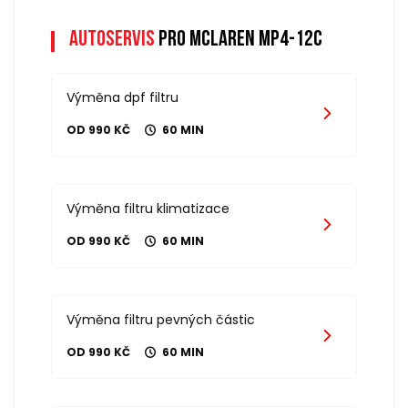
Autoservis
pro mclaren mp4-12c
Výměna dpf filtru
OD 990 KČ
60 MIN
Výměna filtru klimatizace
OD 990 KČ
60 MIN
Výměna filtru pevných částic
OD 990 KČ
60 MIN