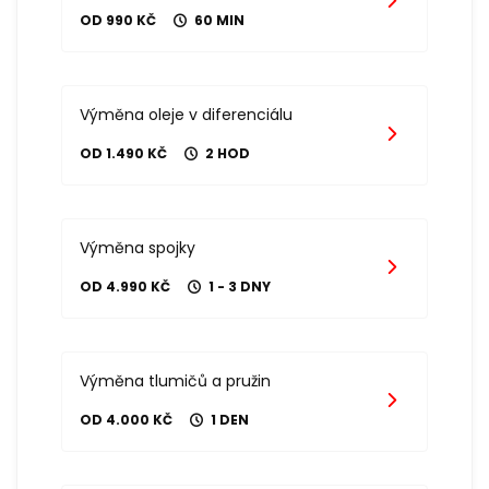
OD 990 KČ
60 MIN
Výměna oleje v diferenciálu
OD 1.490 KČ
2 HOD
Výměna spojky
OD 4.990 KČ
1 - 3 DNY
Výměna tlumičů a pružin
OD 4.000 KČ
1 DEN