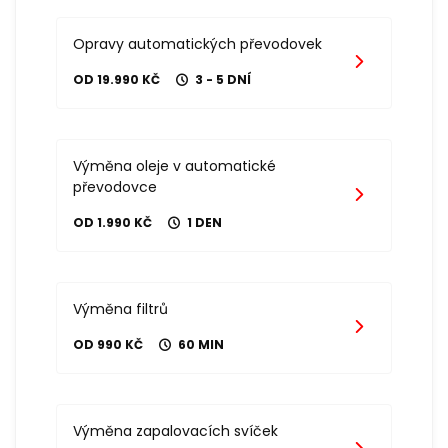
Opravy automatických převodovek
OD 19.990 KČ
3 - 5 DNÍ
Výměna oleje v automatické
převodovce
OD 1.990 KČ
1 DEN
Výměna filtrů
OD 990 KČ
60 MIN
Výměna zapalovacích svíček