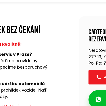
k bez čekání
Carteo
rezervu
 kvalitně!
Neratovi
servis v Praze?
277 13,
vádíme pravidelný
Po-Pá:
7
pečíme bezporuchový
+
a údržbu automobilů
 prohlídek vozidel. Naší
ozy.