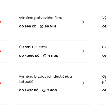
Výměna palivového filtru
V
OD 990 KČ
60 MIN
O
Čištění DPF filtru
D
OD 4.990 KČ
4 HOD
O
Výměna brzdových destiček a
O
kotoučů
p
OD 1.490 KČ
2 HOD
OD