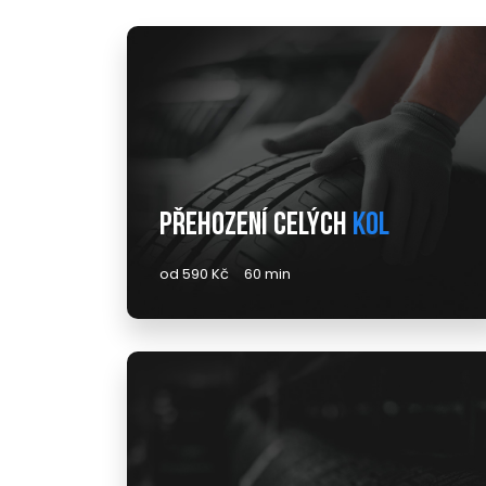
Přehození celých
kol
od 590 Kč
60 min