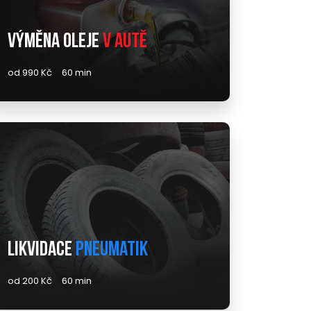
Výměna oleje
v autě
od 990 Kč
60 min
Likvidace
pneumatik
od 200 Kč
60 min