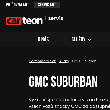
Půjčovna aut
Servis aut
servis
O nás
Služby
Carteonservis.cz
-
Služby
-
GMC Suburban
GMC Suburban
Vyzkoušejte náš autoservis na Praze 
všech vozů značky GMC za dostupné