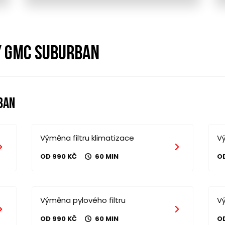
y gmc suburban
ban
Výměna filtru klimatizace
Vý
OD 990 KČ
60 MIN
O
Výměna pylového filtru
V
OD 990 KČ
60 MIN
O