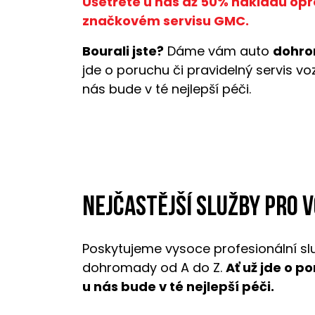
Ušetřete u nás až 50% nákladů opr
značkovém servisu GMC.
Bourali jste?
Dáme vám auto
dohro
jde o poruchu či pravidelný servis v
nás bude v té nejlepší péči.
Nejčastější služby pro 
Poskytujeme vysoce profesionální sl
dohromady od A do Z.
Ať už jde o p
u nás bude v té nejlepší péči.