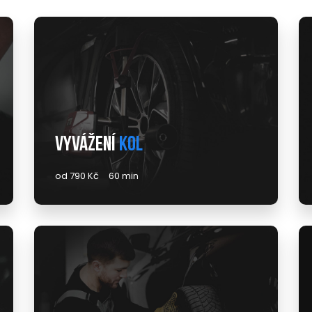
Vyvážení
kol
od 790 Kč
60 min