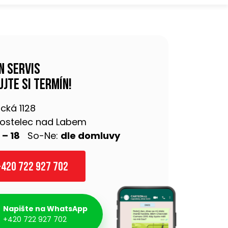
n servis
jte si termín!
cká 1128
 Kostelec nad Labem
 – 18
So-Ne:
dle domluvy
420 722 927 702
Napište na WhatsApp
+420 722 927 702