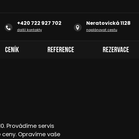
+420 722 927 702
Neratovická 1128
další kontakty
naplánovat cestu
Ceník
Reference
Rezervace
10. Provádíme servis
 ceny. Opravíme vaše