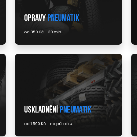
Opravy
pneumatik
od 350 Kč
30 min
Uskladnění
pneumatik
od 1.590 Kč
na půl roku