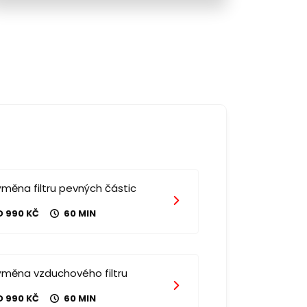
měna filtru pevných částic
D 990 KČ
60 MIN
ýměna vzduchového filtru
D 990 KČ
60 MIN