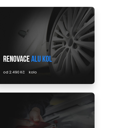
Renovace
alu kol
od 2.490 Kč
kolo