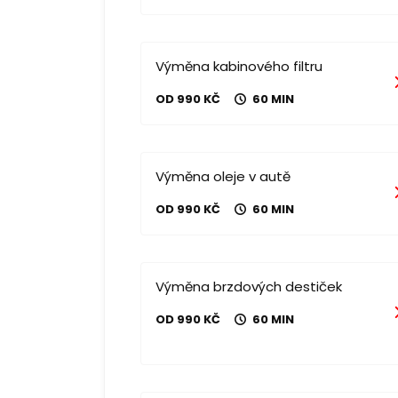
Výměna kabinového filtru
OD 990 KČ
60 MIN
Výměna oleje v autě
OD 990 KČ
60 MIN
Výměna brzdových destiček
OD 990 KČ
60 MIN