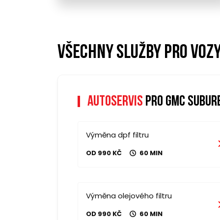
Všechny služby pro voz
Autoservis
pro gmc subur
Výměna dpf filtru
OD 990 KČ
60 MIN
Výměna olejového filtru
OD 990 KČ
60 MIN