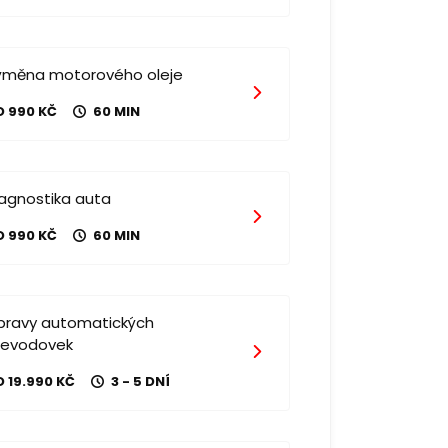
ýměna motorového oleje
D 990 KČ
60 MIN
iagnostika auta
D 990 KČ
60 MIN
pravy automatických
řevodovek
 19.990 KČ
3 - 5 DNÍ