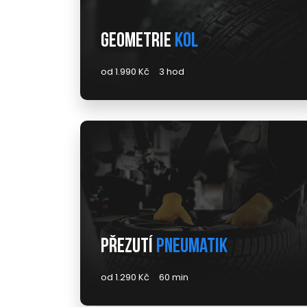
Geometrie
kol
od 1.990 Kč
3 hod
Přezutí
pneumatik
od 1.290 Kč
60 min