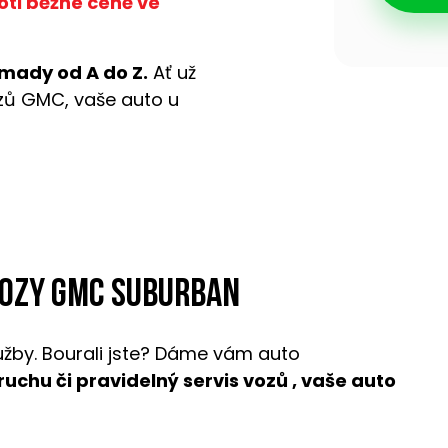
oti běžné ceně ve
mady od A do Z.
Ať už
ozů GMC, vaše auto u
vozy GMC Suburban
užby. Bourali jste? Dáme vám auto
oruchu či pravidelný servis vozů , vaše auto