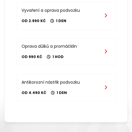
Vyvaření a oprava podvozku
OD 2.990 KČ
1 DEN
Oprava důlků a promáčklin
OD 990 KČ
1 HOD
Antikorozní nástřik podvozku
OD 4.490 KČ
1 DEN