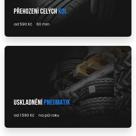
Přehození celých
kol
od 590 Kč
60 min
Uskladnění
pneumatik
od 1.590 Kč
na půl roku