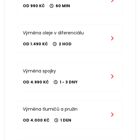
OD 990 KČ
60 MIN
Výměna oleje v diferenciálu
OD 1.490 KČ
2 HOD
Výměna spojky
OD 4.990 KČ
1 - 3 DNY
Výměna tlumičů a pružin
OD 4.000 KČ
1 DEN