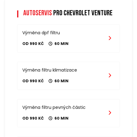
Autoservis
pro chevrolet venture
Výměna dpf filtru
OD 990 KČ
60 MIN
Výměna filtru klimatizace
OD 990 KČ
60 MIN
Výměna filtru pevných částic
OD 990 KČ
60 MIN