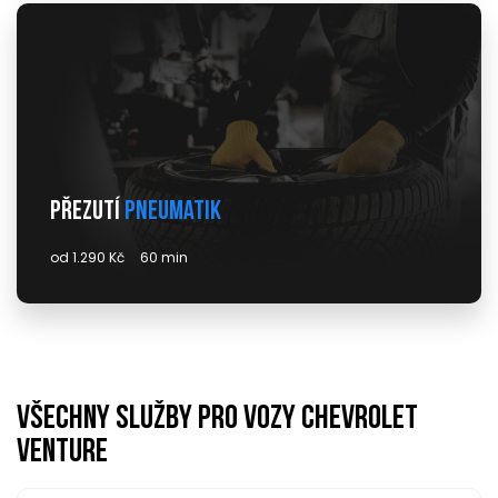
Přezutí
pneumatik
od 1.290 Kč
60 min
Všechny služby pro vozy chevrolet
venture