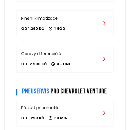
Plnění klimatizace
OD 1.290 KČ
1 HOD
Opravy diferenciálů
OD 12.900 KČ
3 - DNÍ
Pneuservis
pro chevrolet venture
Přezutí pneumatik
OD 1.290 KČ
60 MIN