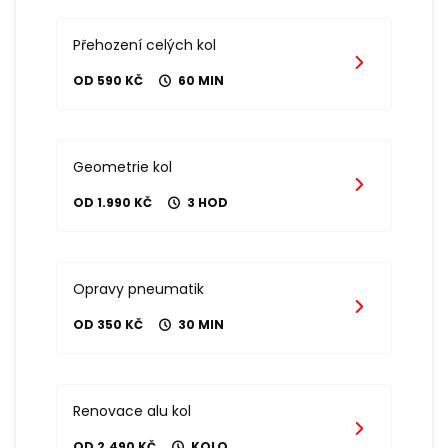
Přehození celých kol
OD 590 KČ
60 MIN
Geometrie kol
OD 1.990 KČ
3 HOD
Opravy pneumatik
OD 350 KČ
30 MIN
Renovace alu kol
OD 2.490 KČ
KOLO