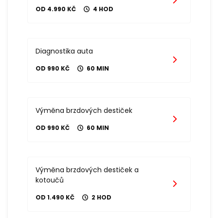
OD 4.990 KČ
4 HOD
Diagnostika auta
OD 990 KČ
60 MIN
Výměna brzdových destiček
OD 990 KČ
60 MIN
Výměna brzdových destiček a
kotoučů
OD 1.490 KČ
2 HOD