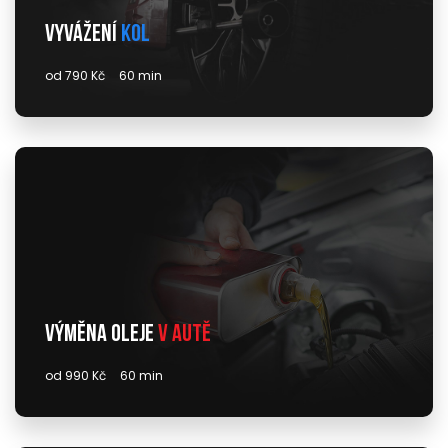
Vyvážení
kol
od 790 Kč
60 min
Výměna oleje
v autě
od 990 Kč
60 min