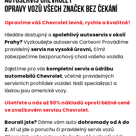
Autoservis Chevrolet
opravy vozů všech značek bez čekání
Opravíme váš Chevrolet levně, rychle a kvalitně!
Hledáte dostupný a
spolehlivý autoservis v okolí
Prahy?
Vyzkoušejte autoservis Carteon! Provádíme
pravidelný
servis na vysoké úrovni,
čímž
zabezpečíme bezporuchový chod vašeho vozidla.
Zajistíme pro vás
kompletní servis a údržbu
automobilů Chevrolet
, včetně pravidelných
servisních prohlídek vozidel. Naší specializací a
láskou jsou americké vozy.
Ušetřete u nás až 50% nákladů oproti běžné ceně
ve značkovém servisu Chevrolet.
Bourali jste?
Dáme vám auto
dohromady od A do
Z.
Ať už jde o poruchu či pravidelný servis vozů