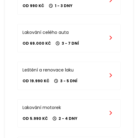
OD 990 KČ
1 - 3 DNY
Lakování celého auta
OD 69.000 KČ
3 - 7 DNÍ
Leštění a renovace laku
OD 19.990 KČ
3 - 5 DNÍ
Lakování motorek
OD 5.990 KČ
2 - 4 DNY