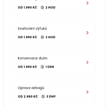
OD 1.990 KČ
2 HOD
Svařování výfuků
OD 1.990 KČ
2 HOD
Konzervace dutin
OD 1.990 KČ
1 DEN
Oprava airbagů
OD 2.990 KČ
3 DNY