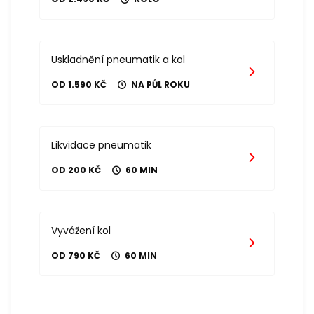
Uskladnění pneumatik a kol
OD 1.590 KČ
NA PŮL ROKU
Likvidace pneumatik
OD 200 KČ
60 MIN
Vyvážení kol
OD 790 KČ
60 MIN