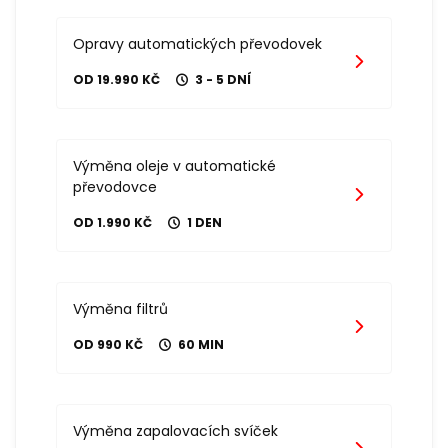
Opravy automatických převodovek
OD 19.990 KČ
3 - 5 DNÍ
Výměna oleje v automatické
převodovce
OD 1.990 KČ
1 DEN
Výměna filtrů
OD 990 KČ
60 MIN
Výměna zapalovacích svíček