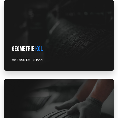
Geometrie
kol
od 1.990 Kč
3 hod