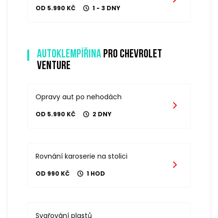
OD 5.990 KČ
1 - 3 DNY
Autoklempířina
pro chevrolet
venture
Opravy aut po nehodách
OD 5.990 KČ
2 DNY
Rovnání karoserie na stolici
OD 990 KČ
1 HOD
Svařování plastů