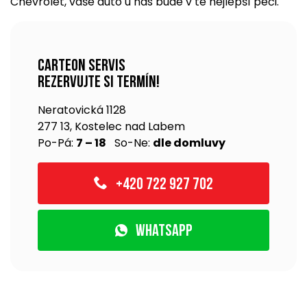
Chevrolet, vaše auto u nás bude v té nejlepší péči.
Carteon servis
rezervujte si termín!
Neratovická 1128
277 13, Kostelec nad Labem
Po-Pá:
7 – 18
So-Ne:
dle domluvy
+420 722 927 702
WhatsApp