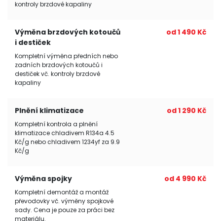
kontroly brzdové kapaliny
Výměna brzdových kotoučů
od 1 490 Kč
i destiček
Kompletní výměna předních nebo
zadních brzdových kotoučů i
destiček vč. kontroly brzdové
kapaliny
Plnění klimatizace
od 1 290 Kč
Kompletní kontrola a plnění
klimatizace chladivem R134a 4.5
Kč/g nebo chladivem 1234yf za 9.9
Kč/g
Výměna spojky
od 4 990 Kč
Kompletní demontáž a montáž
převodovky vč. výměny spojkové
sady. Cena je pouze za práci bez
materiálu.