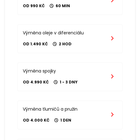
OD 990 KČ
60 MIN
Výměna oleje v diferenciálu
OD 1.490 KČ
2 HOD
Výměna spojky
OD 4.990 KČ
1 - 3 DNY
Výměna tlumičů a pružin
OD 4.000 KČ
1 DEN