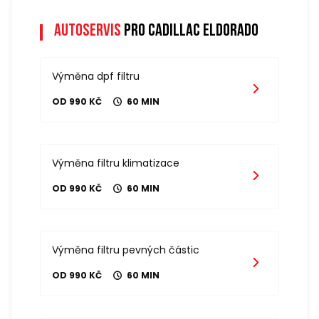
Autoservis
pro cadillac eldorado
Výměna dpf filtru
OD 990 KČ
60 MIN
Výměna filtru klimatizace
OD 990 KČ
60 MIN
Výměna filtru pevných částic
OD 990 KČ
60 MIN