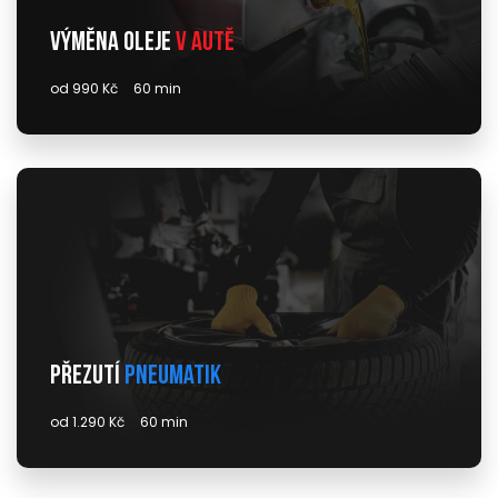
Výměna oleje
v autě
od 990 Kč
60 min
Přezutí
pneumatik
od 1.290 Kč
60 min