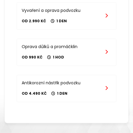
Vyvaření a oprava podvozku
OD 2.990 KČ
1 DEN
Oprava důlků a promáčklin
OD 990 KČ
1 HOD
Antikorozní nástřik podvozku
OD 4.490 KČ
1 DEN