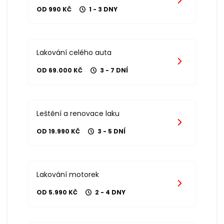
OD 990 KČ
1 - 3 DNY
Lakování celého auta
OD 69.000 KČ
3 - 7 DNÍ
Leštění a renovace laku
OD 19.990 KČ
3 - 5 DNÍ
Lakování motorek
OD 5.990 KČ
2 - 4 DNY