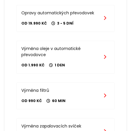
Opravy automatických převodovek
OD 19.990 KČ
3 - 5 DNÍ
Výměna oleje v automatické
převodovce
OD 1.990 KČ
1 DEN
Výměna filtrů
OD 990 KČ
60 MIN
Výměna zapalovacích svíček