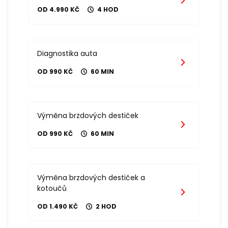
OD 4.990 KČ
4 HOD
Diagnostika auta
OD 990 KČ
60 MIN
Výměna brzdových destiček
OD 990 KČ
60 MIN
Výměna brzdových destiček a
kotoučů
OD 1.490 KČ
2 HOD