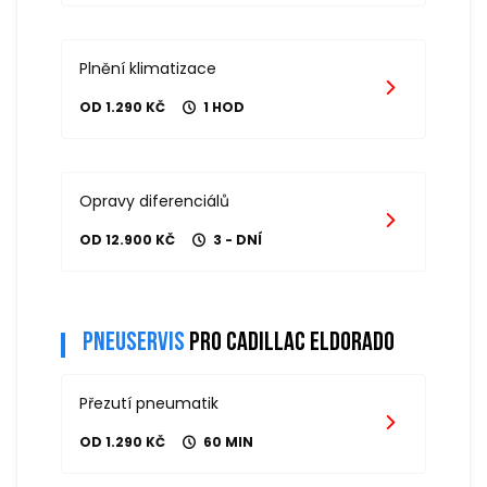
Plnění klimatizace
OD 1.290 KČ
1 HOD
Opravy diferenciálů
OD 12.900 KČ
3 - DNÍ
Pneuservis
pro cadillac eldorado
Přezutí pneumatik
OD 1.290 KČ
60 MIN