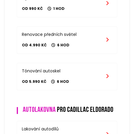
OD 990 KČ
1 HOD
Renovace předních světel
OD 4.990 KČ
6 HOD
Tónování autoskel
OD 5.990 KČ
6 HOD
Autolakovna
pro cadillac eldorado
Lakování autodílů