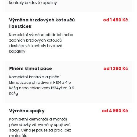
kontroly brzdové kapaliny
Výměna brzdových kotoučů
od 1 490 Kč
i destiček
Kompletní výměna předních nebo
zadních brzdových kotoučů i
destiček vč. kontroly brzdové
kapaliny
Plnění klimatizace
od 1 290 Kč
Kompletní kontrola a plnění
klimatizace chladivem R134a 4.5
Kč/g nebo chladivem 1234yf za 9.9
Kč/g
Výměna spojky
od 4 990 Kč
Kompletní demontáž a montáž
převodovky vč. výměny spojkové
sady. Cena je pouze za práci bez
materiálu.