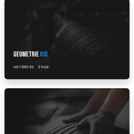
Geometrie
kol
od 1.990 Kč
3 hod