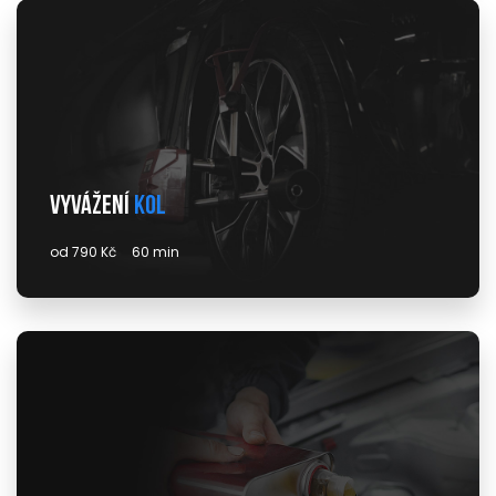
Vyvážení
kol
od 790 Kč
60 min