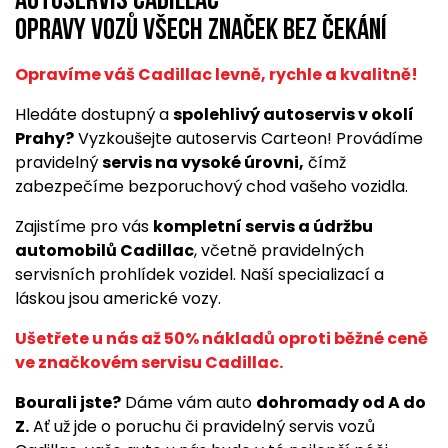
Autoservis Cadillac
opravy vozů všech značek bez čekání
Opravíme váš Cadillac levně, rychle a kvalitně!
Hledáte dostupný a
spolehlivý autoservis v okolí
Prahy?
Vyzkoušejte autoservis Carteon! Provádíme
pravidelný
servis na vysoké úrovni,
čímž
zabezpečíme bezporuchový chod vašeho vozidla.
Zajistíme pro vás
kompletní servis a údržbu
automobilů Cadillac
, včetně pravidelných
servisních prohlídek vozidel. Naší specializací a
láskou jsou americké vozy.
Ušetřete u nás až 50% nákladů oproti běžné ceně
ve značkovém servisu Cadillac.
Bourali jste?
Dáme vám auto
dohromady od A do
Z.
Ať už jde o poruchu či pravidelný servis vozů