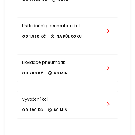
Uskladnění pneumatik a kol
OD 1.590 KČ
NA PŮL ROKU
Likvidace pneumatik
OD 200 KČ
60 MIN
Vyvážení kol
OD 790 KČ
60 MIN