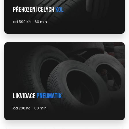
Přehození celých
kol
od 590 Kč
60 min
Likvidace
pneumatik
od 200 Kč
60 min