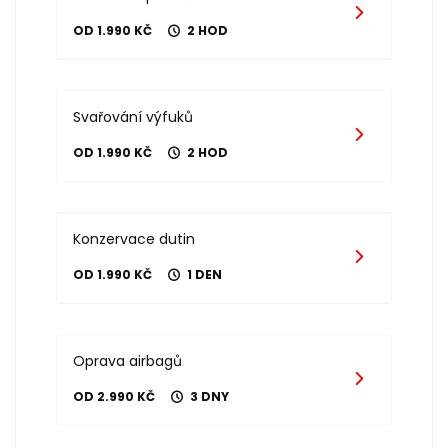
OD 1.990 KČ
2 HOD
Svařování výfuků
OD 1.990 KČ
2 HOD
Konzervace dutin
OD 1.990 KČ
1 DEN
Oprava airbagů
OD 2.990 KČ
3 DNY