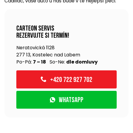
Cadillac, vaše auto u nás bude v té nejlepší péči.
Carteon servis
rezervujte si termín!
Neratovická 1128
277 13, Kostelec nad Labem
Po-Pá:
7 – 18
So-Ne:
dle domluvy
+420 722 927 702
WhatsApp