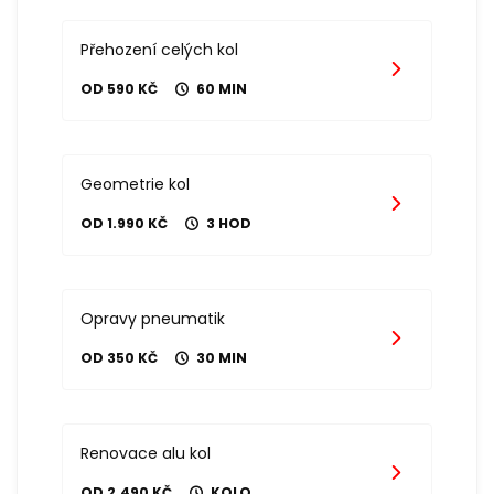
Přehození celých kol
OD 590 KČ
60 MIN
Geometrie kol
OD 1.990 KČ
3 HOD
Opravy pneumatik
OD 350 KČ
30 MIN
Renovace alu kol
OD 2.490 KČ
KOLO