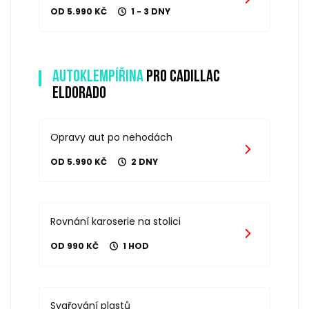
OD 5.990 KČ
1 - 3 DNY
Autoklempířina
pro cadillac
eldorado
Opravy aut po nehodách
OD 5.990 KČ
2 DNY
Rovnání karoserie na stolici
OD 990 KČ
1 HOD
Svařování plastů