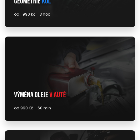
Geometrie
kol
od 1.990 Kč
3 hod
Výměna oleje
v autě
od 990 Kč
60 min