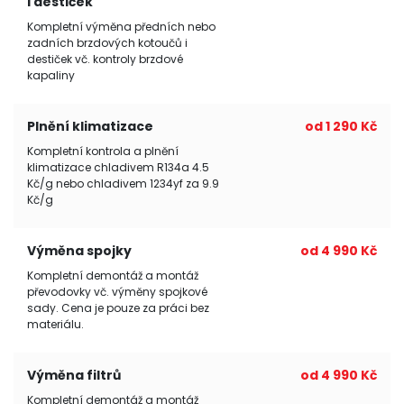
i destiček
Kompletní výměna předních nebo
zadních brzdových kotoučů i
destiček vč. kontroly brzdové
kapaliny
Plnění klimatizace
od 1 290 Kč
Kompletní kontrola a plnění
klimatizace chladivem R134a 4.5
Kč/g nebo chladivem 1234yf za 9.9
Kč/g
Výměna spojky
od 4 990 Kč
Kompletní demontáž a montáž
převodovky vč. výměny spojkové
sady. Cena je pouze za práci bez
materiálu.
Výměna filtrů
od 4 990 Kč
Kompletní demontáž a montáž