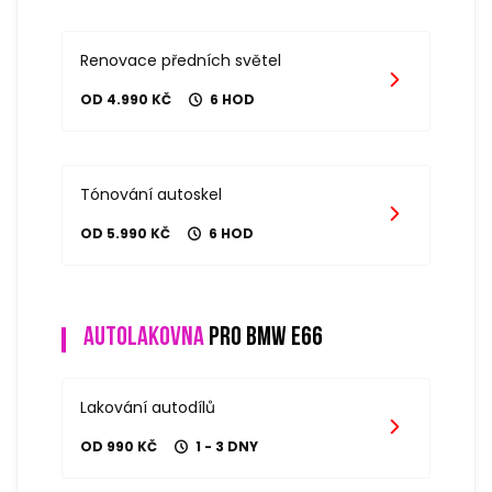
Renovace předních světel
OD 4.990 KČ
6 HOD
Tónování autoskel
OD 5.990 KČ
6 HOD
Autolakovna
pro bmw e66
Lakování autodílů
OD 990 KČ
1 - 3 DNY