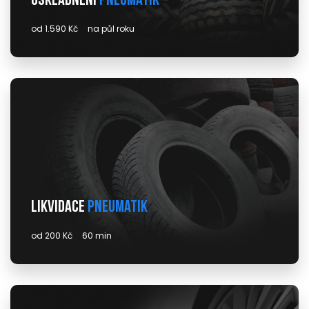
Uskladnění
pneumatik
od 1.590 Kč
na půl roku
Likvidace
pneumatik
od 200 Kč
60 min