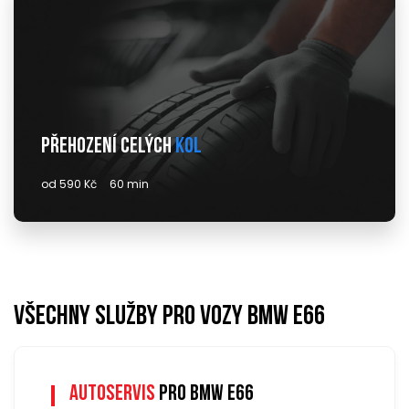
Přehození celých
kol
od 590 Kč
60 min
Všechny služby pro vozy bmw e66
Autoservis
pro bmw e66