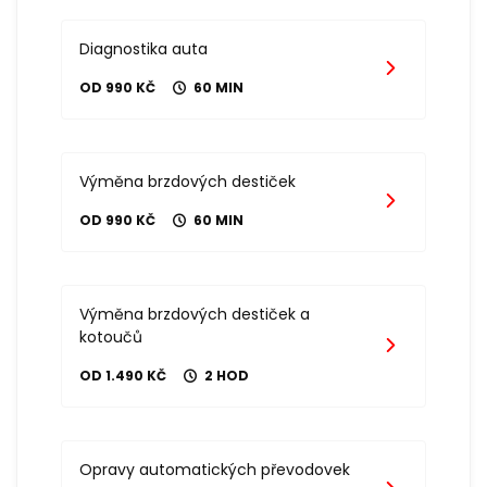
Diagnostika auta
OD 990 KČ
60 MIN
Výměna brzdových destiček
OD 990 KČ
60 MIN
Výměna brzdových destiček a
kotoučů
OD 1.490 KČ
2 HOD
Opravy automatických převodovek