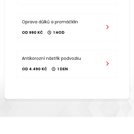
Oprava důlků a promáčklin
OD 990 KČ
1 HOD
Antikorozní nástřik podvozku
OD 4.490 KČ
1 DEN