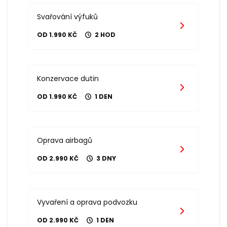
Svařování výfuků
OD 1.990 KČ
2 HOD
Konzervace dutin
OD 1.990 KČ
1 DEN
Oprava airbagů
OD 2.990 KČ
3 DNY
Vyvaření a oprava podvozku
OD 2.990 KČ
1 DEN