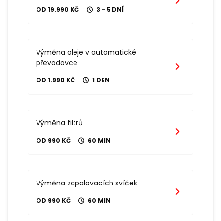
OD 19.990 KČ
3 - 5 DNÍ
Výměna oleje v automatické
převodovce
OD 1.990 KČ
1 DEN
Výměna filtrů
OD 990 KČ
60 MIN
Výměna zapalovacích svíček
OD 990 KČ
60 MIN