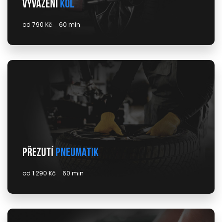
Vyvážení
kol
od 790 Kč
60 min
Přezutí
pneumatik
od 1.290 Kč
60 min