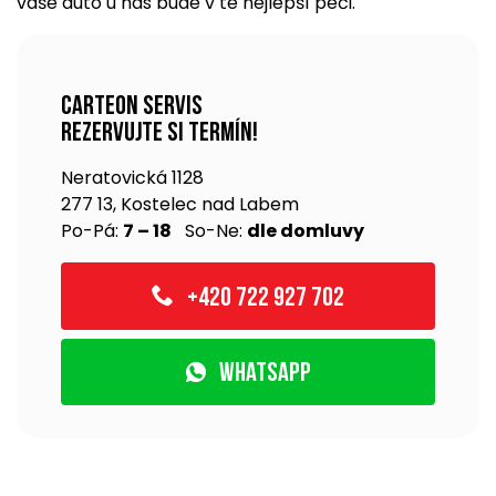
vaše auto u nás bude v té nejlepší péči.
Carteon servis
rezervujte si termín!
Neratovická 1128
277 13, Kostelec nad Labem
Po-Pá:
7 – 18
So-Ne:
dle domluvy
+420 722 927 702
WhatsApp