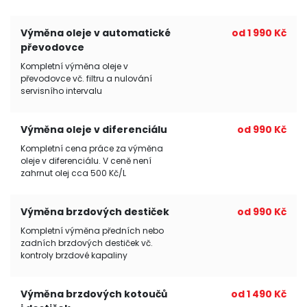
Výměna oleje v automatické
od 1 990 Kč
převodovce
Kompletní výměna oleje v
převodovce vč. filtru a nulování
servisního intervalu
Výměna oleje v diferenciálu
od 990 Kč
Kompletní cena práce za výměna
oleje v diferenciálu. V ceně není
zahrnut olej cca 500 Kč/L
Výměna brzdových destiček
od 990 Kč
Kompletní výměna předních nebo
zadních brzdových destiček vč.
kontroly brzdové kapaliny
Výměna brzdových kotoučů
od 1 490 Kč