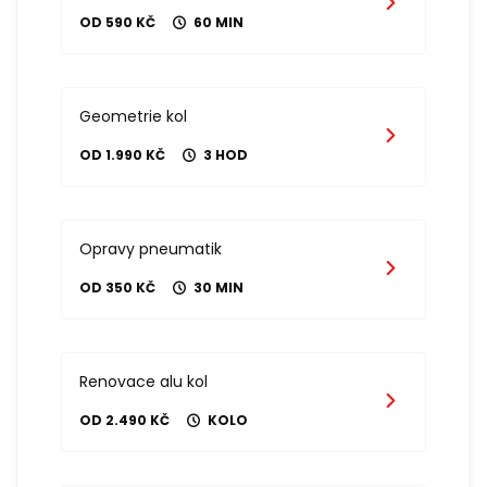
OD 590 KČ
60 MIN
Geometrie kol
OD 1.990 KČ
3 HOD
Opravy pneumatik
OD 350 KČ
30 MIN
Renovace alu kol
OD 2.490 KČ
KOLO