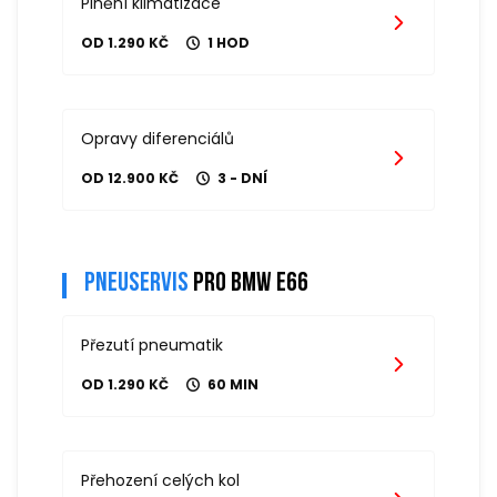
Plnění klimatizace
OD 1.290 KČ
1 HOD
Opravy diferenciálů
OD 12.900 KČ
3 - DNÍ
Pneuservis
pro bmw e66
Přezutí pneumatik
OD 1.290 KČ
60 MIN
Přehození celých kol