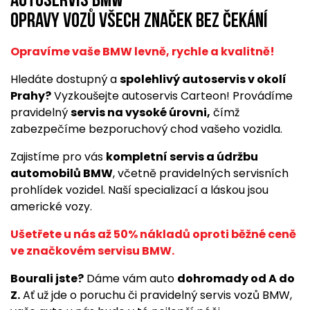
Autoservis BMW
opravy vozů všech značek bez čekání
Opravíme vaše BMW levně, rychle a kvalitně!
Hledáte dostupný a
spolehlivý autoservis v okolí
Prahy?
Vyzkoušejte autoservis Carteon! Provádíme
pravidelný
servis na vysoké úrovni,
čímž
zabezpečíme bezporuchový chod vašeho vozidla.
Zajistíme pro vás
kompletní servis a údržbu
automobilů BMW
, včetně pravidelných servisních
prohlídek vozidel. Naší specializací a láskou jsou
americké vozy.
Ušetřete u nás až 50% nákladů oproti běžné ceně
ve značkovém servisu BMW.
Bourali jste?
Dáme vám auto
dohromady od A do
Z.
Ať už jde o poruchu či pravidelný servis vozů BMW,