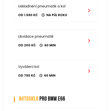
Uskladnění pneumatik a kol
OD 1.590 KČ
NA PŮL ROKU
Likvidace pneumatik
OD 200 KČ
60 MIN
Vyvážení kol
OD 790 KČ
60 MIN
Autosklo
pro bmw e66