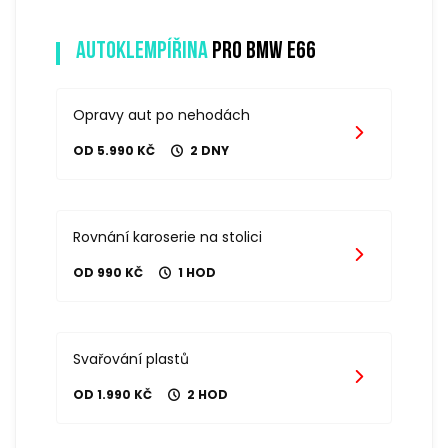
Autoklempířina
pro bmw e66
Opravy aut po nehodách
OD 5.990 KČ
2 DNY
Rovnání karoserie na stolici
OD 990 KČ
1 HOD
Svařování plastů
OD 1.990 KČ
2 HOD