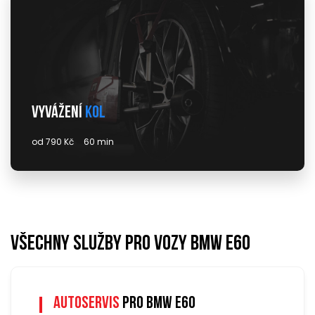
Vyvážení
kol
od 790 Kč
60 min
Všechny služby pro vozy bmw e60
Autoservis
pro bmw e60