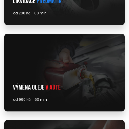
Likvidace
pneumatik
od 200 Kč
60 min
Výměna oleje
v autě
od 990 Kč
60 min