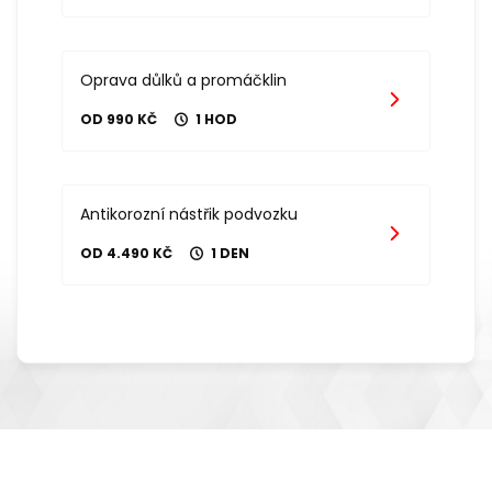
Oprava důlků a promáčklin
OD 990 KČ
1 HOD
Antikorozní nástřik podvozku
OD 4.490 KČ
1 DEN