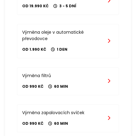
OD 19.990 KČ
3 - 5 DNÍ
Výměna oleje v automatické
převodovce
OD 1.990 KČ
1 DEN
Výměna filtrů
OD 990 KČ
60 MIN
Výměna zapalovacích svíček
OD 990 KČ
60 MIN