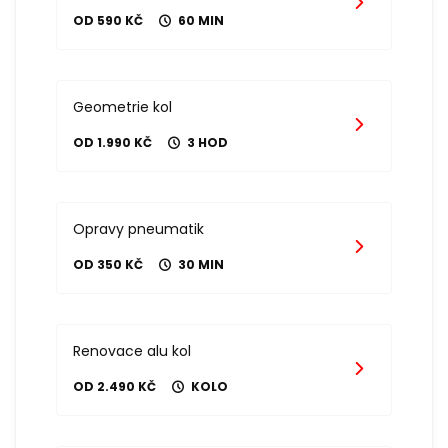
OD 590 KČ
60 MIN
Geometrie kol
OD 1.990 KČ
3 HOD
Opravy pneumatik
OD 350 KČ
30 MIN
Renovace alu kol
OD 2.490 KČ
KOLO