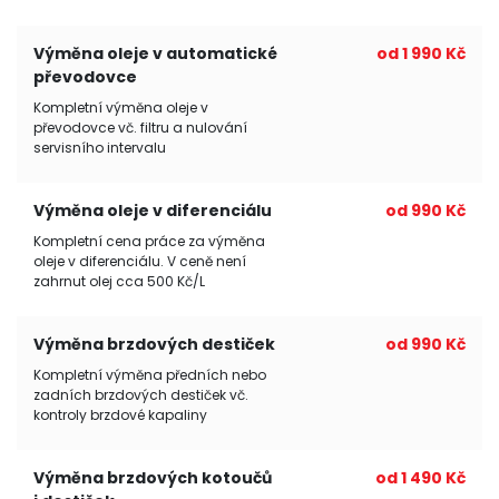
Výměna oleje v automatické
od 1 990 Kč
převodovce
Kompletní výměna oleje v
převodovce vč. filtru a nulování
servisního intervalu
Výměna oleje v diferenciálu
od 990 Kč
Kompletní cena práce za výměna
oleje v diferenciálu. V ceně není
zahrnut olej cca 500 Kč/L
Výměna brzdových destiček
od 990 Kč
Kompletní výměna předních nebo
zadních brzdových destiček vč.
kontroly brzdové kapaliny
Výměna brzdových kotoučů
od 1 490 Kč