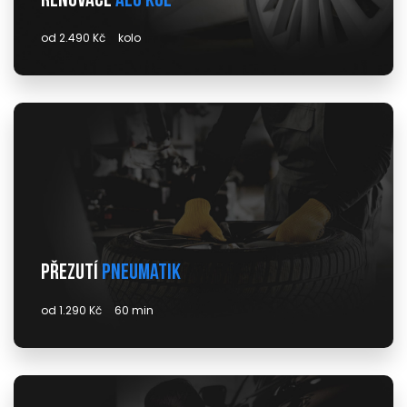
Renovace
alu kol
od 2.490 Kč
kolo
Přezutí
pneumatik
od 1.290 Kč
60 min