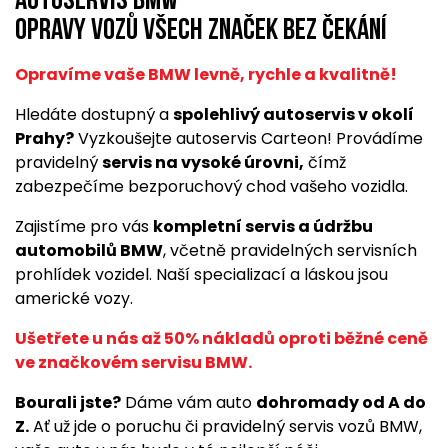
Autoservis BMW
opravy vozů všech značek bez čekání
Opravíme vaše BMW levně, rychle a kvalitně!
Hledáte dostupný a
spolehlivý autoservis v okolí
Prahy?
Vyzkoušejte autoservis Carteon! Provádíme
pravidelný
servis na vysoké úrovni,
čímž
zabezpečíme bezporuchový chod vašeho vozidla.
Zajistíme pro vás
kompletní servis a údržbu
automobilů BMW
, včetně pravidelných servisních
prohlídek vozidel. Naší specializací a láskou jsou
americké vozy.
Ušetřete u nás až 50% nákladů oproti běžné ceně
ve značkovém servisu BMW.
Bourali jste?
Dáme vám auto
dohromady od A do
Z.
Ať už jde o poruchu či pravidelný servis vozů BMW,