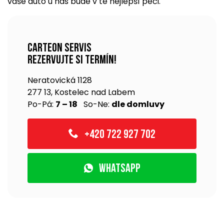
vaše auto u nás bude v té nejlepší péči.
Carteon servis
rezervujte si termín!
Neratovická 1128
277 13, Kostelec nad Labem
Po-Pá:
7 – 18
So-Ne:
dle domluvy
+420 722 927 702
WhatsApp