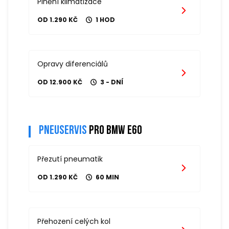
Plnění klimatizace
OD 1.290 KČ
1 HOD
Opravy diferenciálů
OD 12.900 KČ
3 - DNÍ
Pneuservis
pro bmw e60
Přezutí pneumatik
OD 1.290 KČ
60 MIN
Přehození celých kol