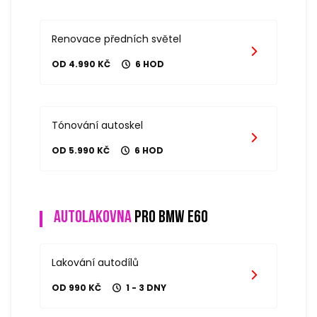
Renovace předních světel
OD 4.990 KČ
6 HOD
Tónování autoskel
OD 5.990 KČ
6 HOD
Autolakovna
pro bmw e60
Lakování autodílů
OD 990 KČ
1 - 3 DNY