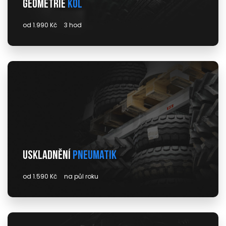
Geometrie
kol
od 1.990 Kč
3 hod
Uskladnění
pneumatik
od 1.590 Kč
na půl roku