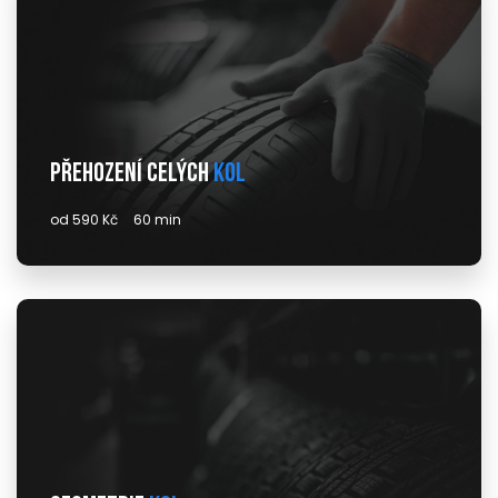
Přehození celých
kol
od 590 Kč
60 min