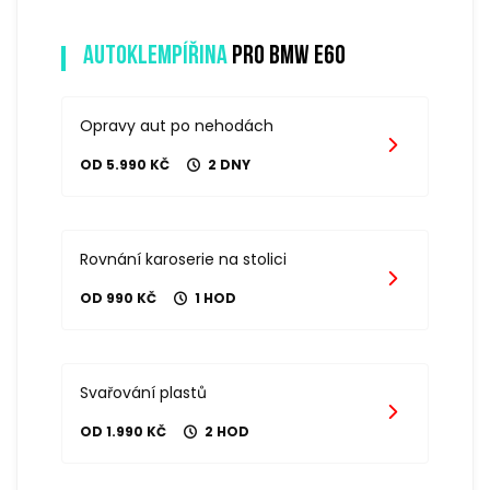
Autoklempířina
pro bmw e60
Opravy aut po nehodách
OD 5.990 KČ
2 DNY
Rovnání karoserie na stolici
OD 990 KČ
1 HOD
Svařování plastů
OD 1.990 KČ
2 HOD