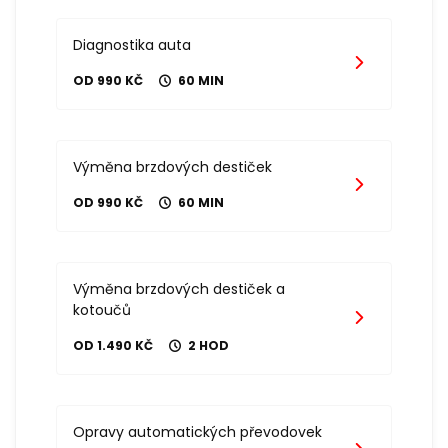
Diagnostika auta
OD 990 KČ
60 MIN
Výměna brzdových destiček
OD 990 KČ
60 MIN
Výměna brzdových destiček a
kotoučů
OD 1.490 KČ
2 HOD
Opravy automatických převodovek