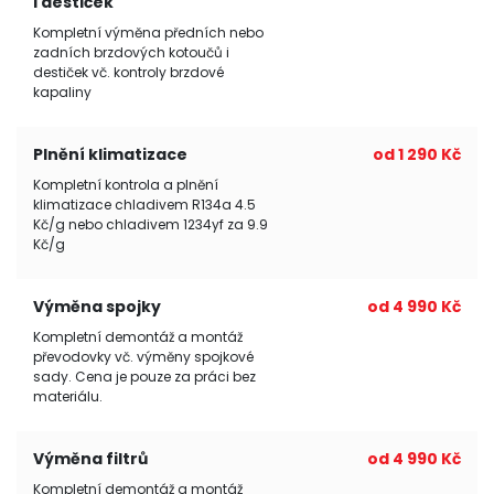
i destiček
Kompletní výměna předních nebo
zadních brzdových kotoučů i
destiček vč. kontroly brzdové
kapaliny
Plnění klimatizace
od 1 290 Kč
Kompletní kontrola a plnění
klimatizace chladivem R134a 4.5
Kč/g nebo chladivem 1234yf za 9.9
Kč/g
Výměna spojky
od 4 990 Kč
Kompletní demontáž a montáž
převodovky vč. výměny spojkové
sady. Cena je pouze za práci bez
materiálu.
Výměna filtrů
od 4 990 Kč
Kompletní demontáž a montáž