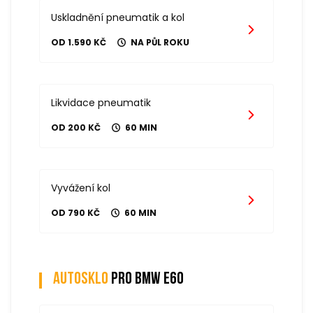
Uskladnění pneumatik a kol
OD 1.590 KČ
NA PŮL ROKU
Likvidace pneumatik
OD 200 KČ
60 MIN
Vyvážení kol
OD 790 KČ
60 MIN
Autosklo
pro bmw e60