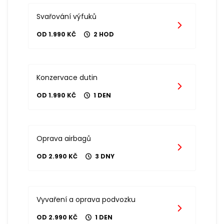
Svařování výfuků
OD 1.990 KČ
2 HOD
Konzervace dutin
OD 1.990 KČ
1 DEN
Oprava airbagů
OD 2.990 KČ
3 DNY
Vyvaření a oprava podvozku
OD 2.990 KČ
1 DEN