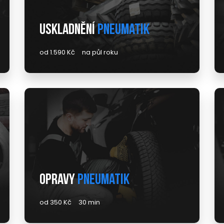
Uskladnění
pneumatik
od 1.590 Kč
na půl roku
Opravy
pneumatik
od 350 Kč
30 min