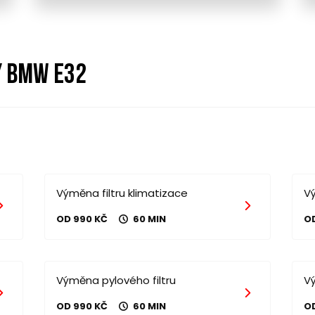
y bmw e32
Výměna filtru klimatizace
Vý
OD 990 KČ
60 MIN
O
Výměna pylového filtru
V
OD 990 KČ
60 MIN
O