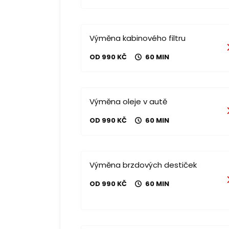
Výměna kabinového filtru
OD 990 KČ
60 MIN
Výměna oleje v autě
OD 990 KČ
60 MIN
Výměna brzdových destiček
OD 990 KČ
60 MIN