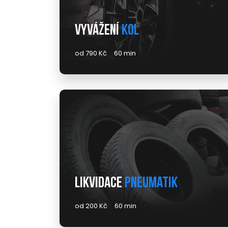
Vyvážení
kol
od 790 Kč
60 min
Likvidace
pneumatik
od 200 Kč
60 min