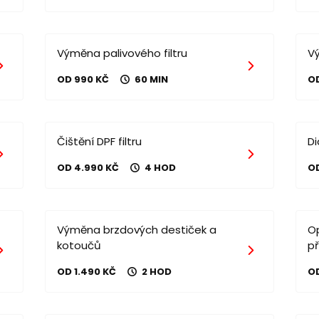
Výměna palivového filtru
V
OD 990 KČ
60 MIN
O
Čištění DPF filtru
D
OD 4.990 KČ
4 HOD
O
Výměna brzdových destiček a
O
kotoučů
p
OD 1.490 KČ
2 HOD
OD