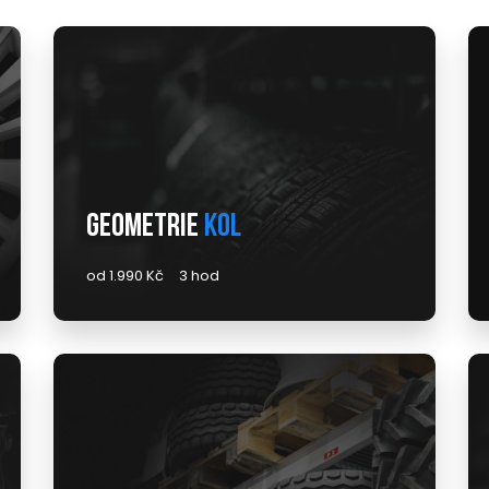
Geometrie
kol
od 1.990 Kč
3 hod