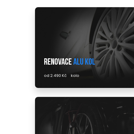
Renovace
alu kol
od 2.490 Kč
kolo