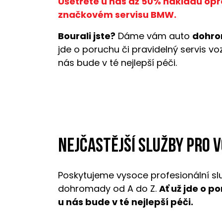
Ušetřete u nás až 50% nákladů opr
značkovém servisu BMW.
Bourali jste?
Dáme vám auto
dohro
jde o poruchu či pravidelný servis v
nás bude v té nejlepší péči.
Nejčastější služby pro 
Poskytujeme vysoce profesionální sl
dohromady od A do Z.
Ať už jde o p
u nás bude v té nejlepší péči.