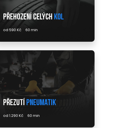
Přehození celých
kol
od 590 Kč
60 min
Přezutí
pneumatik
od 1.290 Kč
60 min