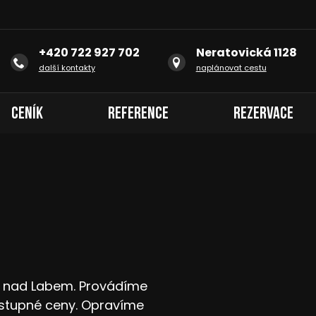
+420 722 927 702
Neratovická 1128
další kontakty
naplánovat cestu
Ceník
Reference
Rezervace
ci nad Labem. Provádíme
stupné ceny. Opravíme