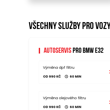
Všechny služby pro voz
Autoservis
pro bmw e32
Výměna dpf filtru
OD 990 KČ
60 MIN
Výměna olejového filtru
OD 990 KČ
60 MIN