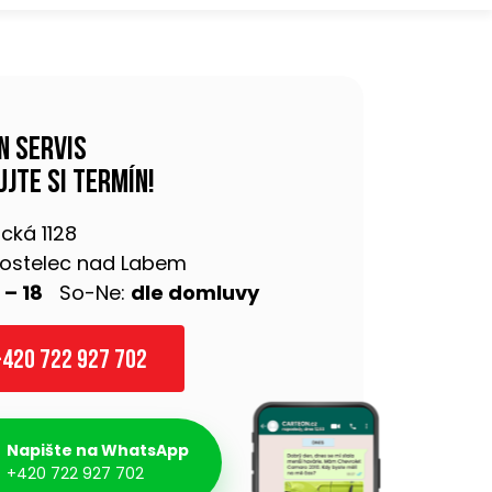
n servis
jte si termín!
cká 1128
 Kostelec nad Labem
 – 18
So-Ne:
dle domluvy
420 722 927 702
Napište na WhatsApp
+420 722 927 702