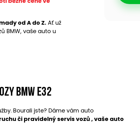
oti běžné ceně ve
mady od A do Z.
Ať už
ozů BMW, vaše auto u
vozy BMW E32
užby. Bourali jste? Dáme vám auto
oruchu či pravidelný servis vozů , vaše auto