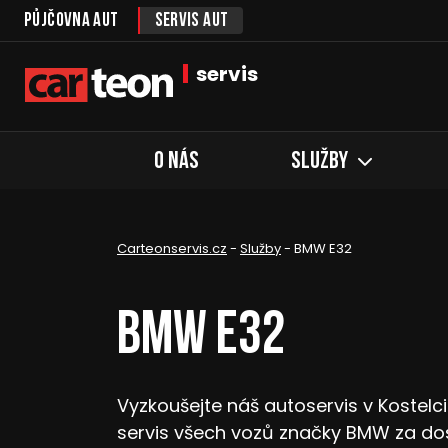
Půjčovna aut
Servis aut
servis
O nás
Služby
Carteonservis.cz
-
Služby
-
BMW E32
BMW E32
Vyzkoušejte náš autoservis v Kostel
servis všech vozů značky BMW za do