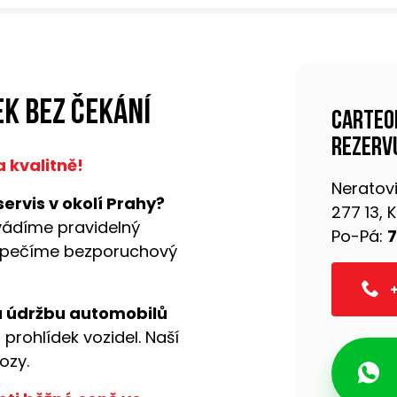
k bez čekání
Carteo
rezervu
 kvalitně!
Neratovi
ervis v okolí Prahy?
277 13,
vádíme pravidelný
Po-Pá:
7
pečíme bezporuchový
+
a údržbu automobilů
 prohlídek vozidel. Naší
ozy.