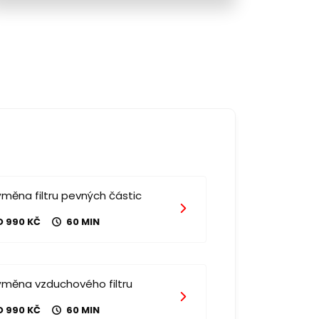
měna filtru pevných částic
D 990 KČ
60 MIN
ýměna vzduchového filtru
D 990 KČ
60 MIN