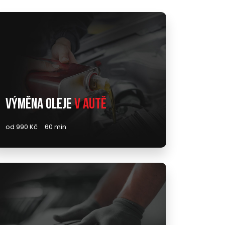
Výměna oleje
v autě
od 990 Kč
60 min