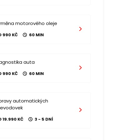
ýměna motorového oleje
D 990 KČ
60 MIN
iagnostika auta
D 990 KČ
60 MIN
pravy automatických
řevodovek
 19.990 KČ
3 - 5 DNÍ