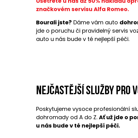
Ušetřete u nás až 50% nákladů opr
značkovém servisu Alfa Romeo.
Bourali jste?
Dáme vám auto
dohro
jde o poruchu či pravidelný servis v
auto u nás bude v té nejlepší péči.
Nejčastější služby pro 
Poskytujeme vysoce profesionální sl
dohromady od A do Z.
Ať už jde o p
u nás bude v té nejlepší péči.