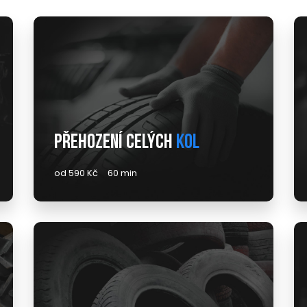
Přehození celých
kol
od 590 Kč
60 min