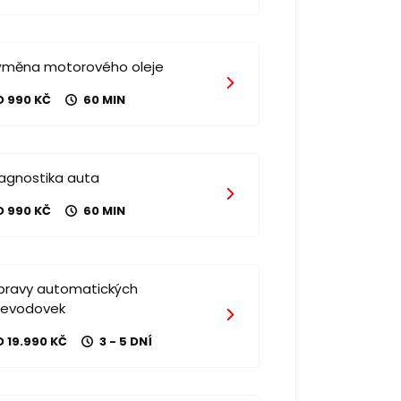
ýměna motorového oleje
D 990 KČ
60 MIN
iagnostika auta
D 990 KČ
60 MIN
pravy automatických
řevodovek
 19.990 KČ
3 - 5 DNÍ