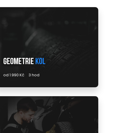
Geometrie
kol
od 1.990 Kč
3 hod