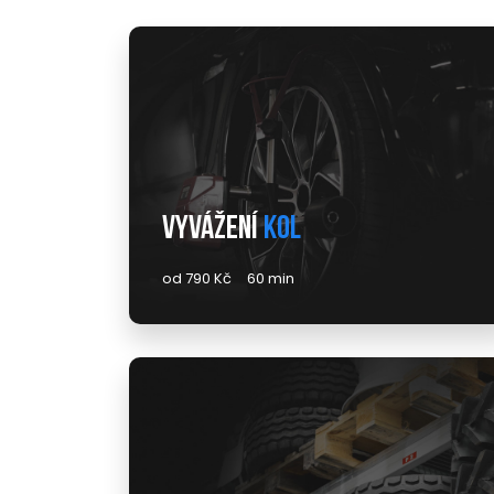
Vyvážení
kol
od 790 Kč
60 min