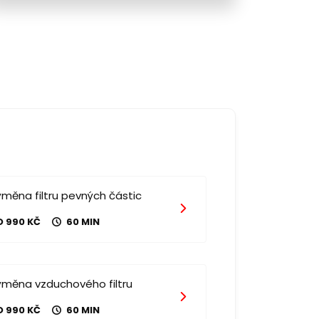
měna filtru pevných částic
D 990 KČ
60 MIN
ýměna vzduchového filtru
D 990 KČ
60 MIN