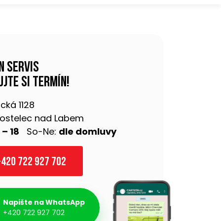
n servis
jte si termín!
cká 1128
 Kostelec nad Labem
 – 18
So-Ne:
dle domluvy
420 722 927 702
Napište na WhatsApp
+420 722 927 702