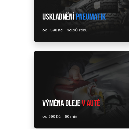
Uskladnění
pneumatik
od 1.590 Kč
na půl roku
Výměna oleje
v autě
od 990 Kč
60 min