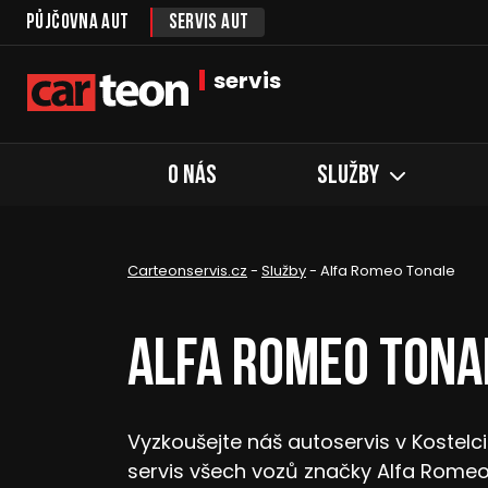
Půjčovna aut
Servis aut
servis
O nás
Služby
Carteonservis.cz
-
Služby
-
Alfa Romeo Tonale
Alfa Romeo Tona
Vyzkoušejte náš autoservis v Kostel
servis všech vozů značky Alfa Romeo