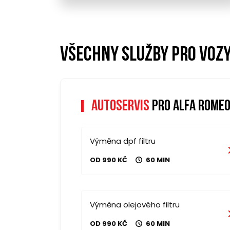
Všechny služby pro voz
Autoservis
pro alfa romeo
Výměna dpf filtru
OD 990 KČ
60 MIN
Výměna olejového filtru
OD 990 KČ
60 MIN