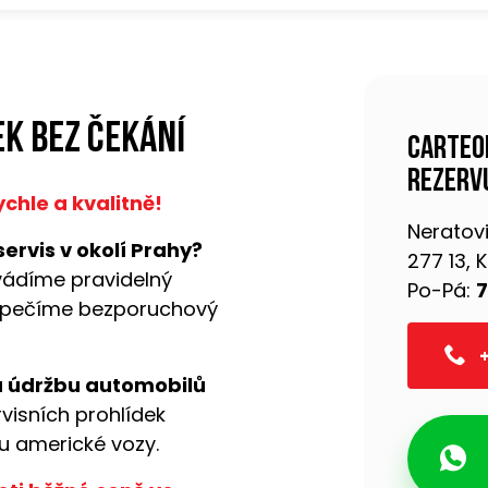
k bez čekání
Carteo
rezervu
chle a kvalitně!
Neratovi
ervis v okolí Prahy?
277 13,
vádíme pravidelný
Po-Pá:
7
pečíme bezporuchový
+
a údržbu automobilů
rvisních prohlídek
ou americké vozy.