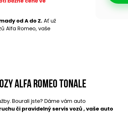
oti běžné ceně ve
mady od A do Z.
Ať už
ozů Alfa Romeo, vaše
vozy Alfa Romeo Tonale
užby. Bourali jste? Dáme vám auto
oruchu či pravidelný servis vozů , vaše auto