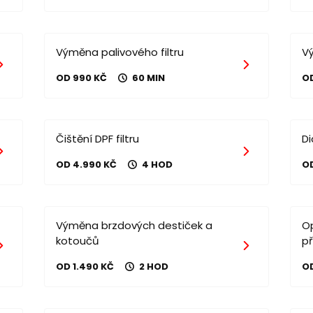
Výměna palivového filtru
V
OD 990 KČ
60 MIN
O
Čištění DPF filtru
D
OD 4.990 KČ
4 HOD
O
Výměna brzdových destiček a
O
kotoučů
p
OD 1.490 KČ
2 HOD
OD