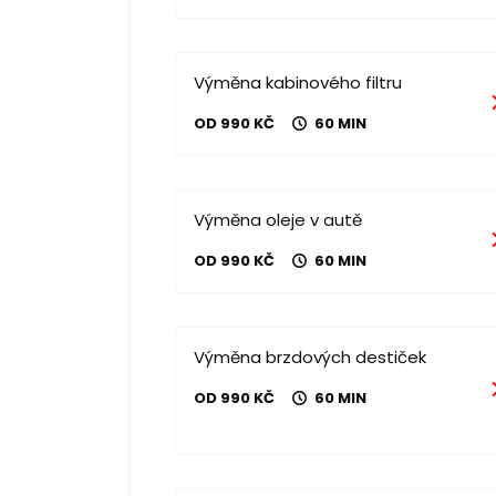
Výměna kabinového filtru
OD 990 KČ
60 MIN
Výměna oleje v autě
OD 990 KČ
60 MIN
Výměna brzdových destiček
OD 990 KČ
60 MIN