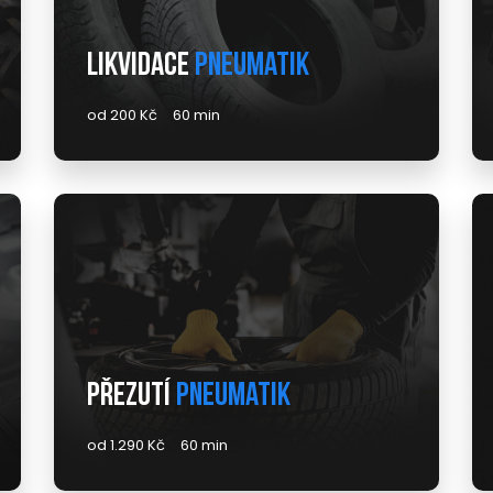
Likvidace
pneumatik
od 200 Kč
60 min
Přezutí
pneumatik
od 1.290 Kč
60 min