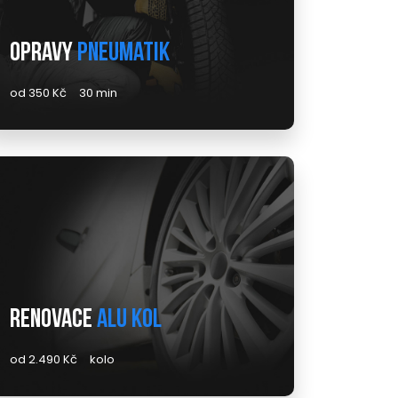
Opravy
pneumatik
od 350 Kč
30 min
Renovace
alu kol
od 2.490 Kč
kolo