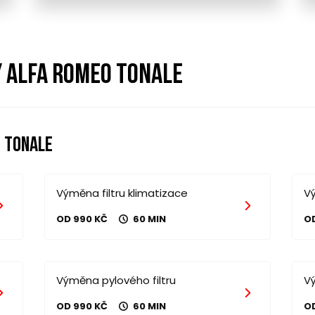
y alfa romeo tonale
 tonale
Výměna filtru klimatizace
Vý
OD 990 KČ
60 MIN
O
Výměna pylového filtru
V
OD 990 KČ
60 MIN
O