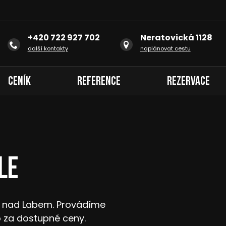
+420 722 927 702
Neratovická 1128
další kontakty
naplánovat cestu
Ceník
Reference
Rezervace
le
ci nad Labem. Provádíme
 za dostupné ceny.